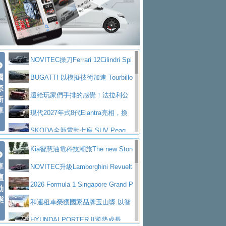
大型 SUV 鎖定七人座豪華市場
BMW攜手漫威電影【蜘蛛人：重生
拌車
消防車除了滅火裝備還需要什麼？
日】
Skoda 發表全新 Peaq 內裝：七人
一探SITRAK “準” 消防車的究竟
大益金龍初試啼聲，汽柴油5噸貨車
座純電旗艦 SUV，行李廂最大可達 935 公
全新純電 Mercedes-Benz C 400 4
不是對手
正宗年鑑2025年全球自動車年鑑1月
升
MATIC Electric 登場
奢華與科技大躍進，MAZDA全新3
NOVITEC操刀Ferrari 12Cilindri Spi
下旬問世！
2024第六屆ISUZU運轉職人挑戰賽
代CX-5全方位進化提前亮相並展開預售94.9
馬自達公布 2027 年式 MX-5 更
國
der 碳纖維空力、鍛造輪圈與Inconel排氣
BUGATTI 以模擬技術加速 Tourbillo
首度前進南台灣熱烈開戰
豪華電能休旅新星 Audi Q4 Sportba
際
萬起
新，新增 Yakudo 特別版
Skoda Peaq 發表全新電動動力系
上身
n 動態開發
還給玩家們手排的感覺！法拉利公
新
ck 55 e-tron S line
Scania Taiwan 逆風而行，加深力
統 最長續航逾 640 公里、支援雙向供電
BMW M2 首度導入 xDrive 四驅，
車
布12Cilidri Manaule手排超跑產品細節
現代2027年式8代Elantra亮相，換
道投資布局
美國與瑞士需求成關鍵推手
The all-new T-Roc 魅力 自成焦點
裝更銳利的造型、更先進的資訊娛樂系統及
SKODA全新電動七座 SUV Peaq
Maserati GT2 Stradale「Tribute to
更高效的動力
問世，擁有品牌史上最寬敞且豪華的座艙
AUDI推出首款高性能油電超跑Nuvo
Kia智慧油電科技潮旅The new Ston
MC12」全球首度亮相
迎接 RANGE ROVER 品牌家族第
車
lari，0到100公里加速2.6秒、極速350公里
百年三叉戟傳奇再啟程 Maserati 重
ic 1-7月累計銷量創歷史新高
NOVITEC升級Lamborghini Revuelt
壇
五位成員 全新 RANGE ROVER GT 預告登
造型華麗時尚、科技座艙再進化，P
／小時
返 1000 Miglia 傳承競速榮耀
法拉利首款純電跑車Luce亮相，最
o 綜效輸出增至1,048匹
2026 Formula 1 Singapore Grand P
動
場
eugeot 208小改款發表上市94.8萬起
態
大馬力超過1000匹並具備530公里最大續航
小車大空間、座艙科技更先進，SK
rix 新加坡大獎賽 Audi 極速之旅開放報名
和運租車榮獲國家品牌玉山獎 以智
里程
ODA發表全新純電跨界休旅Eipq祭平民化車
賓士AMG.EA專屬平台首作，Merc
慧移動與綠能創新
HYUNDAI PORTER II逆勢成長，