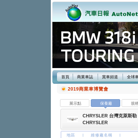
首頁
商業車誌
賞車頻道
全球
2019商業車博覽會
展示點
保養廠
規
CHRYSLER 台灣克萊斯勒
CHRYSLER
地區
維修廠名稱