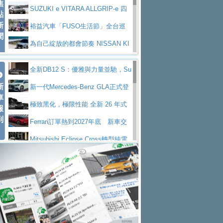
焦
V Prestige
SUZUKI e VITARA ALLGRIP-e 四
點
新
驅精神的純電新詮釋
裕益汽車「FUSO生活節」全台巡
聞
迴 結合生活體驗、交通安全與購車優惠
為自己綻放的都會節奏 NISSAN KI
CKS SAKURA
為品味獨具層峰買家打造的頂級座
全新DB12 S：優雅與力量並馳，Su
駕，MAZDA CX-90 33T AWD Premium Ca
安心舒適旅游的好夥伴 MG HS PH
新
per Tourer的顛峰之作
新一代Mercedes-Benz GLA正式登
ptain Seat
EV
許自己和家人一部舒適安全又高科
車
場 續航最高657公里、支援320kW快充
極致黑化，極限性能 全新 26 年式
報
技的座駕! Ford Territory中型油電休旅
後疫情時代最安全高效重型卡車FU
到
DEFENDER OCTA BLACK 限量登台
Ferrari訂單熱到2027年底 新車交
SO Super Great今日在台登場，結合先進安
中部車業老字號佳樂汽車取得Stella
付至少得等一年以上
Mitsubishi Eclipse Cross轉型純電
全輔助科技
ntis四品牌經銷權，全新多品牌旗艦展示中
屏東特搜大隊再添新利器 SITRAK
休旅 87kWh電池續航超過600公里
全新BMW 318i Touring豪華旅行車
心開幕啟用
救助器材車
買氣不衰、SUZUKI經銷商勇於開啟
全台限量200台 進化現型
不等零關稅的紅利，Jeep品牌今日
全新大店，新北都鈴木占地500坪土城旗艦
2025第七屆ISUZU運轉職人挑戰賽
起展開首批車交車
Volvo EX60 即將叩關，靜肅性、底
展示中心開幕
熱血登場 展現極致車技與專業職人精神
H2GP世界總決賽圓滿落幕 台灣團
盤與數位介面搶先揭露
Audi Q9 將於 2026 年底上市 旗艦
隊表現精彩
淨零減碳指標性應用 純電動水泥預