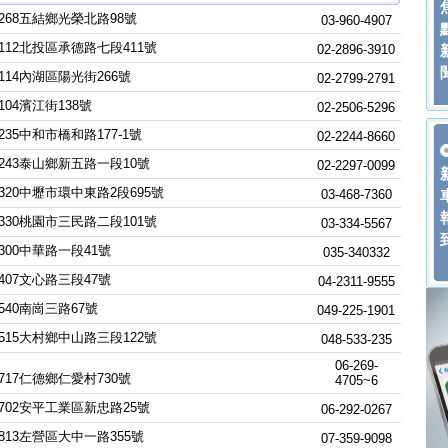
268五結鄉光榮北路98號
03-960-4907
112北投區承德路七段411號
02-2896-3910
114內湖區陽光街266號
02-2799-2791
04濱江街138號
02-2506-5296
35中和市橋和路177-1號
02-2244-8660
243泰山鄉新五路一段10號
02-2297-0099
320中壢市環中東路2段695號
03-468-7360
330桃園市三民路二段101號
03-334-5567
300中華路一段41號
035-340332
407文心路三段47號
04-2311-9555
540南崗三路67號
049-225-1901
515大村鄉中山路三段122號
048-533-235
06-269-
717仁德鄉仁愛村730號
4705~6
702安平工業區新忠路25號
06-292-0267
813左營區大中一路355號
07-359-9098