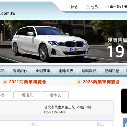
車訊
智能鉅作
全球賽事
兩輪世界
編輯觀點
促銷訊息
2021商業車博覽會
2023商業車博覽會
格表
看環景
看本文
台北市民生東路三段129號13樓
02-2719-3488
地址
電話