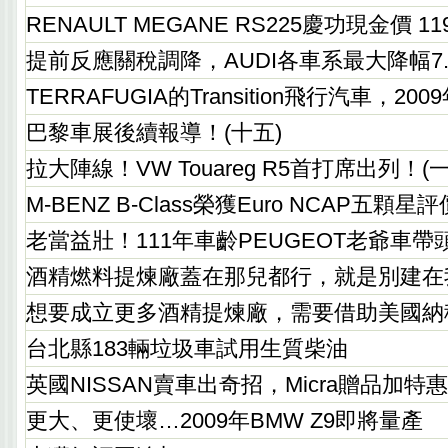
RENAULT MEGANE RS225慶功現金價 11
提前反應關稅調降，AUDI各車系最大降幅7.
TERRAFUGIA的Transition飛行汽車，20
巴黎車展後續報導！(十五)
拉大陣線！VW Touareg R5首打席出列！(一
M-BENZ B-Class榮獲Euro NCAP五顆星評
老當益壯！111年車齡PEUGEOT老爺車
酒精燃料提煉廠蓋在那兒都行，就是別建在
想要成立更多酒精提煉廠，需要借助美國納
台北縣183輛垃圾車試用生質柴油
英國NISSAN賣車出奇招，Micra贈品加
更大、更使壞…2009年BMW Z9即將量產