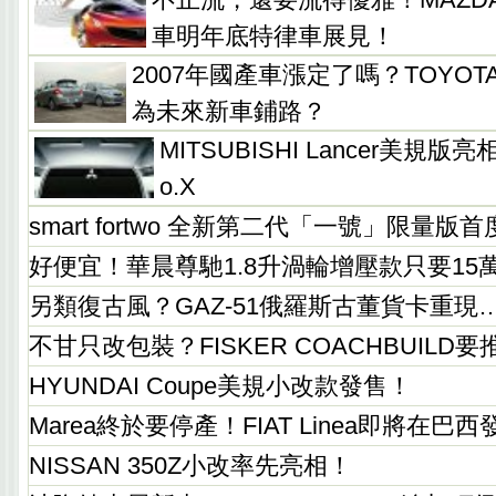
車明年底特律車展見！
2007年國產車漲定了嗎？TOYOTA
為未來新車鋪路？
MITSUBISHI Lancer美規
o.X
smart fortwo 全新第二代「一號」限量版
好便宜！華晨尊馳1.8升渦輪增壓款只要15
另類復古風？GAZ-51俄羅斯古董貨卡重現
不甘只改包裝？FISKER COACHBUILD
HYUNDAI Coupe美規小改款發售！
Marea終於要停產！FIAT Linea即將在巴
NISSAN 350Z小改率先亮相！