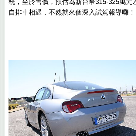
統，至於售價，預估為新台幣315-325萬
自排車相遇，不然就來個深入試駕報導囉！