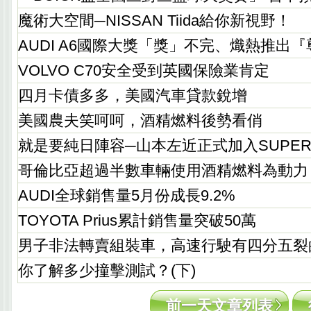
魔術大空間─NISSAN Tiida給你新視野！
AUDI A6國際大獎「獎」不完、熾熱推出
VOLVO C70安全受到英國保險業肯定
四月卡債多多，美國汽車貸款銳增
美國農夫笑呵呵，酒精燃料後勢看俏
就是要純日陣容─山本左近正式加入SUPER 
哥倫比亞超過半數車輛使用酒精燃料為動力
AUDI全球銷售量5月份成長9.2%
TOYOTA Prius累計銷售量突破50萬
男子非法轉賣組裝車，高速行駛有四分五裂
你了解多少撞擊測試？(下)
前一天文章列表