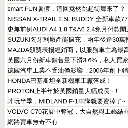
smart FUN暑假，這回竟然跳起街舞來了？
NISSAN X-TRAIL 2.5L BUDDY 全新車款7
史無前例AUDI A4 1.8 T&A6 2.4免月付款
SUZUKI匈牙利廠產能擴充，兩年後達30萬
MAZDA頒獎表揚經銷商，以服務車主為最
英國六月份新車銷售量下滑3.6%，私人買
德國汽車工業不受油價影響，2006年創下
HONDA巴基斯坦全新機車工廠落成！
PROTON上半年於英國銷量大幅成長~！
才玩半季，MIDLAND F-1車隊就要賣掉了~
VOLVO C70花展中奪冠，大自然與工藝結
網路賣車無奇不有