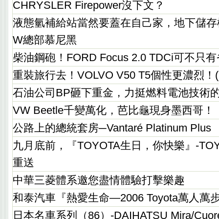
CHRYSLER Firepower沒下文？
液態氫補給站當然要蓋在自己家，地下儲存
W總部慕尼黑
柴油鋼砲！FORD Focus 2.0 TDCi可不只
重裝旅行去！VOLVO V50 T5個性更濃烈！(
石油公司BP砸下重金，力挺燃料電池技術
VW Beetle千變萬化，芭比龜現身墨西哥！
公路上的總統套房─Vantaré Platinum Plus
九月底前，『TOYOTA生日，你快樂』-TO
重送
中華三菱體系邀您盡情體驗打擊樂趣
和泰汽車『熱愛生命—2006 Toyota萬人
日本名車系列（86）-DAIHATSU Mira/Cuor