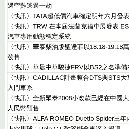
遇空難逃過一劫
〈快訊〉TATA超低價汽車確定明年六月發
〈快訊〉TRW 在本屆法蘭克福車展發表 ES
汽車專用動態穩定系統
〈快訊〉華泰柴油版聖達菲以18.18-19.1
發售
〈快訊〉華晨中華駿捷FRV以BS2之名準
〈快訊〉CADILLAC計畫整合DTS與ST
入門車系
〈快訊〉全新眾泰2008小改款已經在中國大陸以5
人民幣預售
〈快訊〉ALFA ROMEO Duetto Spide
上空馬球！Polo GTI敞篷概念車深入報導