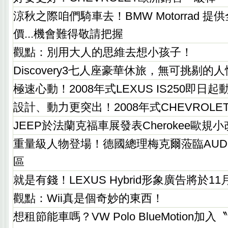
涼秋之際咱們騎車去！BMW Motorrad 
價...機會難得敬請把握
觀點：別用大人的思維去想小孩子！
Discovery3七人座豪華休旅，無可挑剔的
極速心動！2008年式LEXUS IS250即日
設計、動力更突出！2008年式CHEVROLET 
JEEP於法蘭克福車展發表Cherokee歐規
重量級人物登場！德國總理梅克爾蒞臨AUD
區
就是有錢！LEXUS Hybrid形象廣告將於1
觀點：Wii真是個奇妙的東西！
想租節能車嗎？VW Polo BlueMotion加入〝S