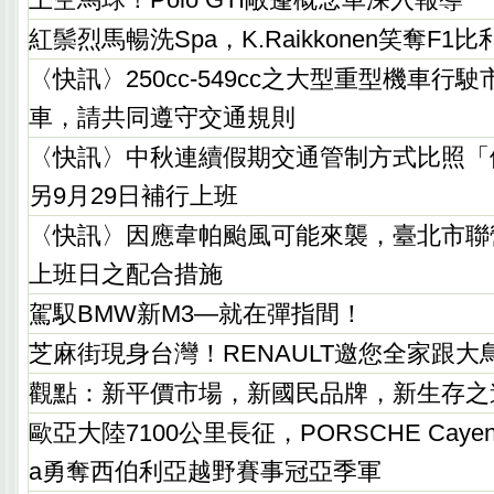
紅鬃烈馬暢洗Spa，K.Raikkonen笑奪F1
〈快訊〉250cc-549cc之大型重型機車行
車，請共同遵守交通規則
〈快訊〉中秋連續假期交通管制方式比照「
另9月29日補行上班
〈快訊〉因應韋帕颱風可能來襲，臺北市聯
上班日之配合措施
駕馭BMW新M3—就在彈指間！
芝麻街現身台灣！RENAULT邀您全家跟大
觀點：新平價市場，新國民品牌，新生存之
歐亞大陸7100公里長征，PORSCHE Cayenne S
a勇奪西伯利亞越野賽事冠亞季軍