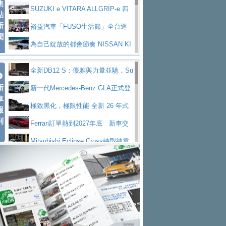
焦
V Prestige
SUZUKI e VITARA ALLGRIP-e 四
點
新
驅精神的純電新詮釋
裕益汽車「FUSO生活節」全台巡
聞
迴 結合生活體驗、交通安全與購車優惠
為自己綻放的都會節奏 NISSAN KI
CKS SAKURA
為品味獨具層峰買家打造的頂級座
全新DB12 S：優雅與力量並馳，Su
駕，MAZDA CX-90 33T AWD Premium Ca
安心舒適旅游的好夥伴 MG HS PH
新
per Tourer的顛峰之作
新一代Mercedes-Benz GLA正式登
ptain Seat
EV
許自己和家人一部舒適安全又高科
車
場 續航最高657公里、支援320kW快充
極致黑化，極限性能 全新 26 年式
報
技的座駕! Ford Territory中型油電休旅
後疫情時代最安全高效重型卡車FU
到
DEFENDER OCTA BLACK 限量登台
Ferrari訂單熱到2027年底 新車交
SO Super Great今日在台登場，結合先進安
中部車業老字號佳樂汽車取得Stella
付至少得等一年以上
Mitsubishi Eclipse Cross轉型純電
全輔助科技
ntis四品牌經銷權，全新多品牌旗艦展示中
屏東特搜大隊再添新利器 SITRAK
休旅 87kWh電池續航超過600公里
全新BMW 318i Touring豪華旅行車
心開幕啟用
救助器材車
買氣不衰、SUZUKI經銷商勇於開啟
全台限量200台 進化現型
不等零關稅的紅利，Jeep品牌今日
全新大店，新北都鈴木占地500坪土城旗艦
2025第七屆ISUZU運轉職人挑戰賽
起展開首批車交車
Volvo EX60 即將叩關，靜肅性、底
展示中心開幕
熱血登場 展現極致車技與專業職人精神
H2GP世界總決賽圓滿落幕 台灣團
盤與數位介面搶先揭露
Audi Q9 將於 2026 年底上市 旗艦
隊表現精彩
淨零減碳指標性應用 純電動水泥預