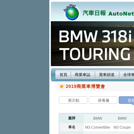
首頁
商業車誌
賞車頻道
全球
2019商業車博覽會
展示點
保養廠
規
廠牌
BMW
BMW
車名
M3 Convertible
M3 Coupe