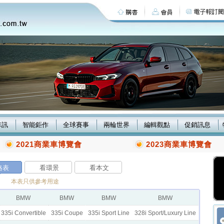
車訊
智能鉅作
全球賽事
兩輪世界
編輯觀點
促銷訊息
2021商業車博覽會
2023商業車博覽會
格表
看環景
看本文
本表只供參考用途
BMW
BMW
BMW
BMW
335i Convertible
335i Coupe
335i Sport Line
328i Sport/Luxury Line