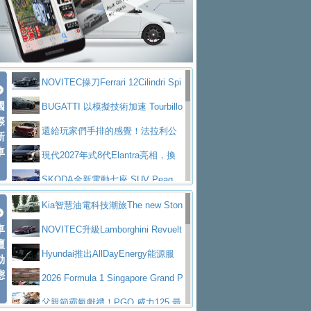
大型 SUV 鎖定七人座豪華市場
BMW攜手漫威電影【蜘蛛人：重生
拌車
消防車除了滅火裝備還需要什麼？
日】
Skoda 發表全新 Peaq 內裝：七人
一探SITRAK “準” 消防車的究竟
大益金龍初試啼聲，汽柴油5噸貨車
座純電旗艦 SUV，行李廂最大可達 935 公
全新純電 Mercedes-Benz C 400 4
不是對手
正宗年鑑2025年全球自動車年鑑1月
升
MATIC Electric 登場
奢華與科技大躍進，MAZDA全新3
NOVITEC操刀Ferrari 12Cilindri Spi
下旬問世！
2024第六屆ISUZU運轉職人挑戰賽
代CX-5全方位進化提前亮相並展開預售94.9
馬自達公布 2027 年式 MX-5 更
國
der 碳纖維空力、鍛造輪圈與Inconel排氣
BUGATTI 以模擬技術加速 Tourbillo
首度前進南台灣熱烈開戰
豪華電能休旅新星 Audi Q4 Sportba
際
萬起
新，新增 Yakudo 特別版
Skoda Peaq 發表全新電動動力系
上身
n 動態開發
還給玩家們手排的感覺！法拉利公
新
ck 55 e-tron S line
Scania Taiwan 逆風而行，加深力
統 最長續航逾 640 公里、支援雙向供電
BMW M2 首度導入 xDrive 四驅，
車
布12Cilidri Manaule手排超跑產品細節
現代2027年式8代Elantra亮相，換
道投資布局
美國與瑞士需求成關鍵推手
The all-new T-Roc 魅力 自成焦點
裝更銳利的造型、更先進的資訊娛樂系統及
SKODA全新電動七座 SUV Peaq
Maserati GT2 Stradale「Tribute to
更高效的動力
問世，擁有品牌史上最寬敞且豪華的座艙
AUDI推出首款高性能油電超跑Nuvo
Kia智慧油電科技潮旅The new Ston
MC12」全球首度亮相
迎接 RANGE ROVER 品牌家族第
車
lari，0到100公里加速2.6秒、極速350公里
百年三叉戟傳奇再啟程 Maserati 重
ic 1-7月累計銷量創歷史新高
NOVITEC升級Lamborghini Revuelt
壇
五位成員 全新 RANGE ROVER GT 預告登
造型華麗時尚、科技座艙再進化，P
／小時
返 1000 Miglia 傳承競速榮耀
法拉利首款純電跑車Luce亮相，最
o 綜效輸出增至1,048匹
Hyundai推出AllDayEnergy能源服
動
場
eugeot 208小改款發表上市94.8萬起
態
大馬力超過1000匹並具備530公里最大續航
小車大空間、座艙科技更先進，SK
務 讓電動車化身行動儲能系統
2026 Formula 1 Singapore Grand P
里程
ODA發表全新純電跨界休旅Eipq祭平民化車
賓士AMG.EA專屬平台首作，Merc
rix 新加坡大獎賽 Audi 極速之旅開放報名
父親節霸氣獻禮！PGO 威力125 最