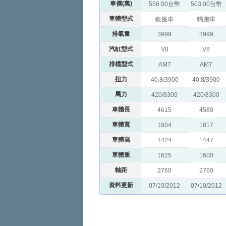
車價(萬)
556.00台幣
503.00台幣
車體型式
敞篷車
轎跑車
排氣量
3999
3999
汽缸型式
V8
V8
排檔型式
AM7
AM7
扭力
40.8/3900
40.8/3900
馬力
420/8300
420/8300
車體長
4615
4580
車體寬
1804
1817
車體高
1424
1447
車體重
1625
1600
軸距
2760
2760
資料更新
07/10/2012
07/10/2012