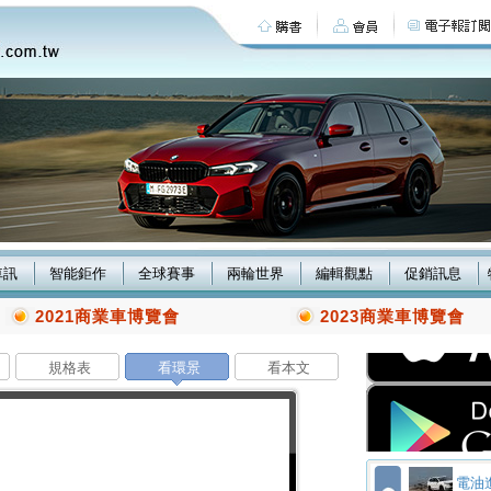
車訊
智能鉅作
全球賽事
兩輪世界
編輯觀點
促銷訊息
2021商業車博覽會
2023商業車博覽會
規格表
看環景
看本文
電油進