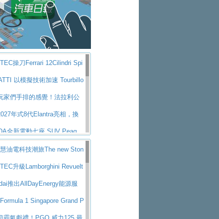
鎖定七人座豪華市場
W攜手漫威電影【蜘蛛人：重生
車除了滅火裝備還需要什麼？
da 發表全新 Peaq 內裝：七人
 “準” 消防車的究竟
金龍初試啼聲，汽柴油5噸貨車
UV，行李廂最大可達 935 公
 Mercedes-Benz C 400 4
年鑑2025年全球自動車年鑑1月
ric 登場
與科技大躍進，MAZDA全新3
EC操刀Ferrari 12Cilindri Spi
4第六屆ISUZU運轉職人挑戰賽
位進化提前亮相並展開預售94.9
公布 2027 年式 MX-5 更
空力、鍛造輪圈與Inconel排氣
TTI 以模擬技術加速 Tourbillo
灣熱烈開戰
能休旅新星 Audi Q4 Sportba
udo 特別版
da Peaq 發表全新電動動力系
玩家們手排的感覺！法拉利公
 line
nia Taiwan 逆風而行，加深力
逾 640 公里、支援雙向供電
 M2 首度導入 xDrive 四驅，
i Manaule手排超跑產品細節
027年式8代Elantra亮相，換
求成關鍵推手
all-new T-Roc 魅力 自成焦點
型、更先進的資訊娛樂系統及
DA全新電動七座 SUV Peaq
ati GT2 Stradale「Tribute to
牌史上最寬敞且豪華的座艙
I推出首款高性能油電超跑Nuvo
智慧油電科技潮旅The new Ston
球首度亮相
RANGE ROVER 品牌家族第
00公里加速2.6秒、極速350公里
叉戟傳奇再啟程 Maserati 重
累計銷量創歷史新高
TEC升級Lamborghini Revuelt
RANGE ROVER GT 預告登
華麗時尚、科技座艙再進化，P
glia 傳承競速榮耀
利首款純電跑車Luce亮相，最
至1,048匹
dai推出AllDayEnergy能源服
08小改款發表上市94.8萬起
00匹並具備530公里最大續航
大空間、座艙科技更先進，SK
化身行動儲能系統
Formula 1 Singapore Grand P
新純電跨界休旅Eipq祭平民化車
MG.EA專屬平台首作，Merc
獎賽 Audi 極速之旅開放報名
霸氣獻禮！PGO 威力125 最