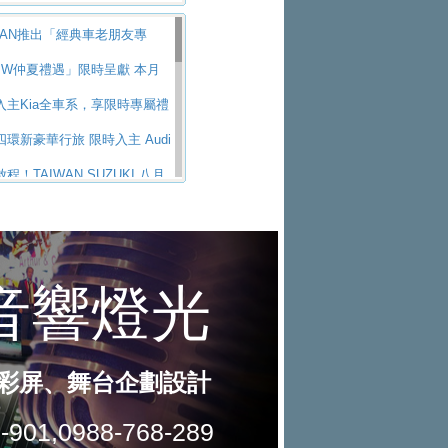
全新GT 4-Door Coupe全球首發
出首款GTI純電性能掀背ID.
0,900 起 省油ｘ安全ｘ大空間
NDAI PORTER II逆勢成長，
SSAN推出「經典車老朋友專
，擁有226匹馬力和零百加速 6.8
uar 公布四門 GT車款正式車名
銷售冠軍
租車榮獲國家品牌玉山獎 以智
精神煥新珍品座駕
MW仲夏禮遇」限時呈獻 本月
YPE 01
跟上進度，LEXUS發表首款三
創新
商旅挺頭家 推出「德系質感 精
豪華五星假期 多元優購方案
入主Kia全車系，享限時專屬禮
艦休旅 TZ
買不到的Golf R！福斯打造
車暑期享8% LINE POINTS
環新豪華行旅 限時入主 Audi
 24h賽車將挑戰紐柏林24小時耐
ODA公布全新小型純電跨界休旅
鑰匙尊榮禮遇
SAN X-TRAIL 上市首月銷量
 低月付5,888元起及3 年乙式險
程！TAIWAN SUZUKI 八月
計，預計5月19日全球首發
新 ID. Polo 起跳價約台幣94
名
ORCE攜手臺南祀典大天后宮 試
假出行！ZS玩美Cool版與G5
可達到455公里附氣動式按摩
Golf與T-Roc推出Full Hybri
幸福駕到」過爐御守
baru推動燃油、油電與純電車混
涼特仕版升級通風座椅
d天外飛來禮 Territory旗艦響宴
動力車型，預計於今年第四季
米蘭設計周展出Vision Meta Tu
性製造應對市場變化
vo Trucks 承諾成為高科技供應
0利率 入主再抽美國雙人來回機
ester油電版上市週年保固升級
念車並公布所有相關資訊，未來將
W 旗艦房車7系列中期改款，外
ota歐洲純電車銷量翻倍 2026
UBARU爸氣豪禮
GEOT、CITROEN「EN ROU
內裝科技與電動車續航里程大
東風」之力，HONDA推出中國
3％
鍊展現世代躍進 ALL-NEW
e en Route｜法式日常，即刻啟
ZS翻玩新視界！全新27年式換
牌全新4代Insight純電動休
X-5 延長保固禮遇限時實施
自成焦點 胡宇威擔任 The all-
 5 年
件 含舊換新60萬內輕鬆入手
購車趁現在！ PGO 全車系一
 品牌大使 攜手Volkswagen展現
ssan力拚縮短新車開發週期 導
指定車款送3,000元加油卡
拉掀充電價格戰 EVOASIS推