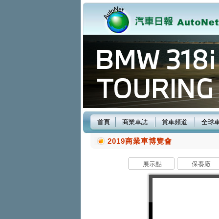
首頁
商業車誌
賞車頻道
全球
2019商業車博覽會
展示點
保養廠