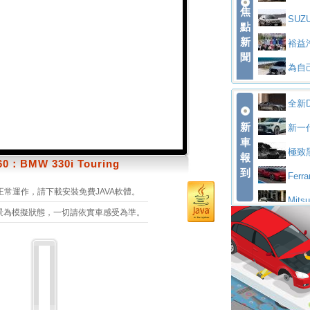
焦
V Prestige
SUZU
點
新
驅精神的純電
裕益
聞
迴 結合生活
為自己
CKS SAKUR
為品
全新D
駕，MAZDA CX
安心舒
新
per Toure
新一代
ptain Seat
EV
許自
車
場 續航最高6
極致黑
報
0：BMW 330i Touring
技的座駕! For
後疫
到
DEFENDER
Fer
SO Super
中部車
正常運作，請下載安裝免費JAVA軟體。
付至少得等一
Mits
景為模擬狀態，一切請依實車感受為準。
全輔助科技
ntis四品
屏東特
休旅 87kW
全新B
心開幕啟用
救助器材車
買氣
全台限量200
不等
全新大店，新
202
起展開首批車
Vol
展示中心開幕
熱血登場 展
H2
盤與數位介面
Aud
隊表現精彩
淨零