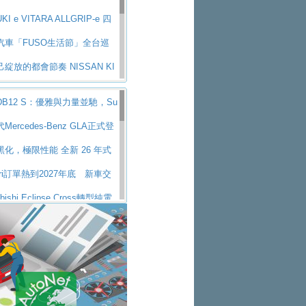
KI e VITARA ALLGRIP-e 四
新詮釋
汽車「FUSO生活節」全台巡
體驗、交通安全與購車優惠
綻放的都會節奏 NISSAN KI
A
味獨具層峰買家打造的頂級座
B12 S：優雅與力量並馳，Su
-90 33T AWD Premium Ca
適旅游的好夥伴 MG HS PH
r的顛峰之作
Mercedes-Benz GLA正式登
己和家人一部舒適安全又高科
57公里、支援320kW快充
化，極限性能 全新 26 年式
d Territory中型油電休旅
情時代最安全高效重型卡車FU
 OCTA BLACK 限量登台
rari訂單熱到2027年底 新車交
 Great今日在台登場，結合先進安
業老字號佳樂汽車取得Stella
年以上
ubishi Eclipse Cross轉型純電
牌經銷權，全新多品牌旗艦展示中
搜大隊再添新利器 SITRAK
h電池續航超過600公里
MW 318i Touring豪華旅行車
不衰、SUZUKI經銷商勇於開啟
台 進化現型
零關稅的紅利，Jeep品牌今日
北都鈴木占地500坪土城旗艦
5第七屆ISUZU運轉職人挑戰賽
交車
vo EX60 即將叩關，靜肅性、底
現極致車技與專業職人精神
GP世界總決賽圓滿落幕 台灣團
搶先揭露
i Q9 將於 2026 年底上市 旗艦
減碳指標性應用 純電動水泥預