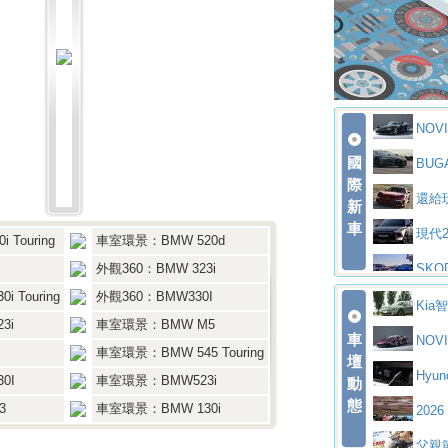
大型 SUV 
BM
拌車
消防
日】
Sko
一探SITRAK
大益
座純電旗艦 S
全新純電
不是對手
正宗
升
MATIC Elect
奢華
NOVIT
下旬問世！
202
代CX-5全方
馬自達
國
der 碳纖維
BUGA
首度前進南台
豪華電
際
萬起
新，新增 Yak
Sko
上身
n 動態開發
還給
新
ck 55 e-tron S
Sca
統 最長續航
BMW
車
布12Cilidr
現代2
 Touring
車室環景：BMW 520d
道投資布局
美國與瑞士需
The 
外觀360：BMW 323i
裝更銳利的造
SKO
 Touring
外觀360：BMW330I
Maser
更高效的動力
問世，擁有品
AUD
Kia
3i
車室環景：BMW M5
MC12」全
迎接 
車
lari，0到1
百年三
ic 1-7月
NOVI
車室環景：BMW 545 Touring
壇
五位成員 全新 
造型
／小時
返 1000 Mi
法拉
o 綜效輸出增
Hyun
0I
車室環景：BMW523i
動
場
eugeot 2
態
3
車室環景：BMW 130i
大馬力超過10
小車
務 讓電動車
2026 
里程
ODA發表全
賓士A
rix 新加坡大
父親節