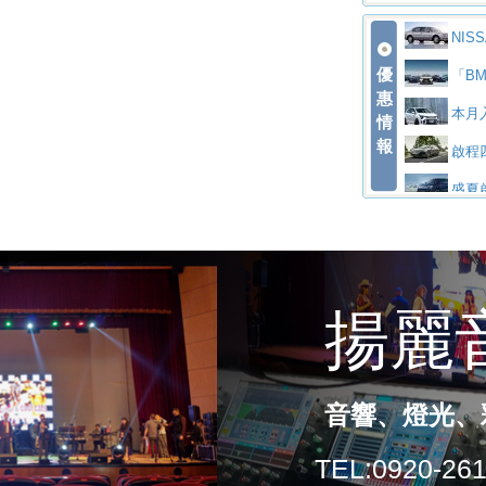
價89萬起
edes-AMG 
福斯推
低入手價 $6
HYU
NI
Polo GTI
Jag
優
陪爸爸輕鬆
勇奪中型貨車
和運
案」 以匠人
「B
惠
秒的實力
為JAGUAR T
終於
慧移動與綠能
福斯
入主即享尊榮
本月
情
報
排六座純電旗
有錢也
算圓夢」專案
格上租
同步實施
遇
啟程四
全新Golf R
SK
回饋 再抽黑
NIS
A6 旗艦陣容
盛夏啟
久賽
Epiq內裝設
福斯全
躋身同級前3
XF
購置金
禮遇全面升級
無懼暑
萬，續航里程
福斯宣布
乘就送限量「
Su
0 PLUS酷
For
座椅
d全油電複合
KIA
線生產 以彈
Vol
三件組 再享
For
上市
rismo概
BM
鏈的可靠夥伴
Toy
票
父親節再享S
PEU
是命名為EV8
觀煥然一新、
借「
上半年成長11
匠心淬
TE！La Vi
全能
幅升級
製造日本重新貼
MAZDA C
魅力 
程」 全車系享
裝曜黑風格套
暑假
旅
new T-Roc
Ni
日限定賞車會 
特斯