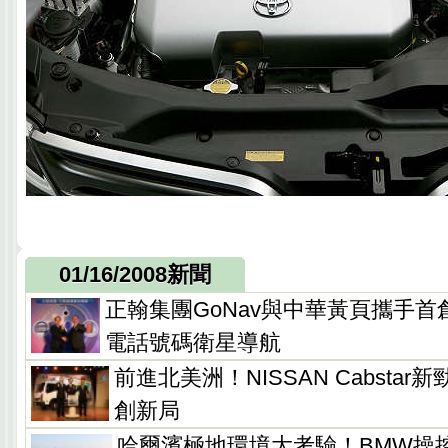
01/16/2008新聞
正翰集團GoNav與中華黃頁攜手首創
電話號碼衛星導航
前進北美洲！NISSAN Cabsta
創新局
哈爾濱極地環境大考驗！BMW操