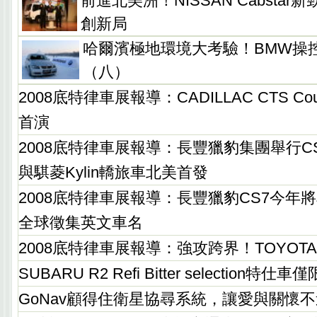
前進北美洲！NISSAN Cabsta
創新局
哈爾濱極地環境大考驗！BMW操
（八）
2008底特律車展報導：CADILLAC CTS C
首演
2008底特律車展報導：長豐獵豹集團舉行C
與騏菱Kylin轎旅車北美首發
2008底特律車展報導：長豐獵豹CS7今年
全球徵集英文車名
2008底特律車展報導：強攻跨界！TOYOTA 
SUBARU R2 Refi Bitter selection特仕
GoNav顧得住衛星協尋系統，讓愛與關懷