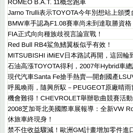
ROMEO B.A.T. 11概念跑車
Jarno Trulli表示TOYOTA今年別想站上頒
BMW車手認為F1.08賽車尚未到達取勝資格
FIA正式向向種族歧視言論宣戰！
Red Bull RB4鯊魚鰭翼板似乎有效！
MITSUBISHI iMiEV日本路試再開，這
石油高漲TOYOTA得利，2007年Hybrid
現代汽車Santa Fe搶手熱賣—開創國產LS
呼風喚雨，隨興所馭－PEUGEOT原廠晴
機會難得！CHEVROLET舉辦歌曲競賽活動
2008芝加哥北美國際車展報導：全新VW Ro
休旅車終現身！
禁不住收益驟減！歐洲GM計畫增加零件進