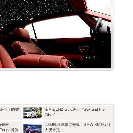
INITI即將
當M-BENZ GLK遇上〝Sex and the
City〞！
搶先報：
2008底特律車展報導：BMW X6獲設計
 Coupe展前
大獎肯定！