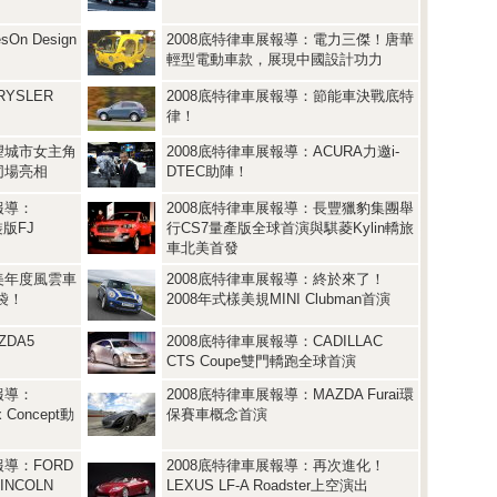
n Design
2008底特律車展報導：電力三傑！唐華
輕型電動車款，展現中國設計功力
YSLER
2008底特律車展報導：節能車決戰底特
律！
望城市女主角
2008底特律車展報導：ACURA力邀i-
K同場亮相
DTEC助陣！
報導：
2008底特律車展報導：長豐獵豹集團舉
版FJ
行CS7量產版全球首演與騏菱Kylin轎旅
車北美首發
美年度風雲車
2008底特律車展報導：終於來了！
入袋！
2008年式樣美規MINI Clubman首演
ZDA5
2008底特律車展報導：CADILLAC
CTS Coupe雙門轎跑全球首演
報導：
2008底特律車展報導：MAZDA Furai環
x Concept動
保賽車概念首演
導：FORD
2008底特律車展報導：再次進化！
NCOLN
LEXUS LF-A Roadster上空演出