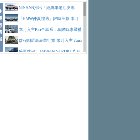
價89萬起
edes-AMG 全新GT 4-Door Coupe全球首發
福斯推出首款GTI純電性能掀背ID.
勇奪中型貨車銷售冠軍
父親節霸氣獻禮！PGO 威力125 最
NISSAN推出「經典車老朋友專
Polo GTI，擁有226匹馬力和零百加速 6.8
Jaguar 公布四門 GT車款正式車名
優
低入手價 $60,900 起 省油ｘ安全ｘ大空間
福斯商旅挺頭家 推出「德系質感 精
案」 以匠人精神煥新珍品座駕
「BMW仲夏禮遇」限時呈獻 本月
惠
秒的實力
為JAGUAR TYPE 01
終於跟上進度，LEXUS發表首款三
陪爸爸輕鬆
算圓夢」專案
和運租車榮獲國家品牌玉山獎 以智
入主即享尊榮豪華五星假期 多元優購方案
本月入主Kia全車系，享限時專屬禮
情
報
排六座純電旗艦休旅 TZ
有錢也買不到的Golf R！福斯打造
慧移動與綠能創新
Volvo Trucks 承諾成為高科技供應
同步實施
遇
啟程四環新豪華行旅 限時入主 Audi
全新Golf R 24h賽車將挑戰紐柏林24小時耐
SKODA公布全新小型純電跨界休旅
鏈的可靠夥伴
XFORCE攜手臺南祀典大天后宮 試
A6 旗艦陣容 低月付5,888元起及3 年乙式險
盛夏啟程！TAIWAN SUZUKI 八月
久賽
Epiq內裝設計，預計5月19日全球首發
福斯全新 ID. Polo 起跳價約台幣94
乘就送限量「幸福駕到」過爐御守
NISSAN X-TRAIL 上市首月銷量
購置金
禮遇全面升級
無懼暑假出行！ZS玩美Cool版與G5
萬，續航里程可達到455公里附氣動式按摩
福斯宣布Golf與T-Roc推出Full Hybri
躋身同級前3名
格上租車暑期享8% LINE POINTS
0 PLUS酷涼特仕版升級通風座椅
Ford天外飛來禮 Territory旗艦響宴
座椅
d全油電複合動力車型，預計於今年第四季
KIA米蘭設計周展出Vision Meta Tu
回饋 再抽黑鑰匙尊榮禮遇
Toyota歐洲純電車銷量翻倍 2026
三件組 再享0利率 入主再抽美國雙人來回機
Forester油電版上市週年保固升級
上市
rismo概念車並公布所有相關資訊，未來將
BMW 旗艦房車7系列中期改款，外
上半年成長113％
Subaru推動燃油、油電與純電車混
票
父親節再享SUBARU爸氣豪禮
PEUGEOT、CITROEN「EN ROU
是命名為EV8
觀煥然一新、內裝科技與電動車續航里程大
借「東風」之力，HONDA推出中國
線生產 以彈性製造應對市場變化
魅力 自成焦點 胡宇威擔任 The all-
TE！La Vie en Route｜法式日常，即刻啟
全能ZS翻玩新視界！全新27年式換
幅升級
製造日本重新貼牌全新4代Insight純電動休
new T-Roc 品牌大使 攜手Volkswagen展現
匠心淬鍊展現世代躍進 ALL-NEW
程」 全車系享 5 年
裝曜黑風格套件 含舊換新60萬內輕鬆入手
暑假購車趁現在！ PGO 全車系一
旅
不被定義的
MAZDA CX-5 延長保固禮遇限時實施
2026 Honda Motorcycle Cruiser 風
日限定賞車會 指定車款送3,000元加油卡
特斯拉掀充電價格戰 EVOASIS推
格騎士趴圓滿落幕 風格由你定義！一起騎
全台最速充電樁降臨桃園！ 華城電
訂閱制假日最低5.25元會員優惠
Honda Motorcycle攜手築間餐飲集