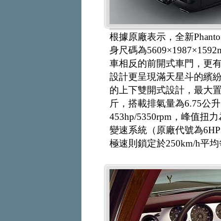
根據原廠表示，全新Phant
身尺碼為5609×1987×1
車相反的前開式車門，更
設計更呈現滿天星斗的繽紛
的上下雙開式設計，最大置物
斤，搭載排氣量為6.75公
453hp/5350rpm，峰值扭
變速系統（原廠代號為6HP32
極速則鎖定於250km/h平