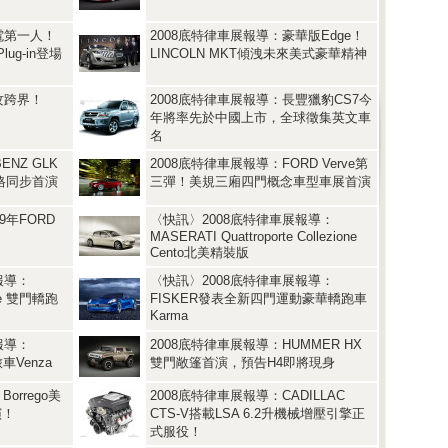
電第一人！
2008底特律車展報導：豪華版Edge！
Plug-in登場
LINCOLN MKT傾洩未來美式豪華精神
攻跨界！
2008底特律車展報導：長豐獵豹CS7今
年將率先於中國上市，全球徵集英文車
名
ENZ GLK
2008底特律車展報導：FORD Verve第
重車格同步首演
三彈！美規三廂四門概念車型車展首演
9年FORD
〈快訊〉2008底特律車展報導：
MASERATI Quattroporte Collezione
Cento北美精裝版
報導：
〈快訊〉2008底特律車展報導：
pe 雙門轎跑
FISKER發表全新四門運動豪華轎跑車
Karma
報導：
2008底特律車展報導：HUMMER HX
車Venza
雙門敞篷首演，預告H4即將現身
orrego美
2008底特律車展報導：CADILLAC
演！
CTS-V搭載LSA 6.2升機械增壓引擎正
式服役！