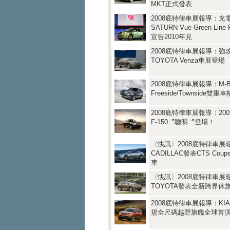
MKT正式發表
2008底特律車展報導：充
SATURN Vue Green Line 
宣告2010年見
2008底特律車展報導：強
TOYOTA Venza車展登場
2008底特律車展報導：M-B
Freeside/Townside雙
2008底特律車展報導：200
F-150〝聰明〞登場！
〈快訊〉2008底特律車展
CADILLAC發表CTS Cou
車
〈快訊〉2008底特律車展
TOYOTA發表全新跨界休旅
2008底特律車展報導：KIA B
規全尺碼越野旗艦全球首