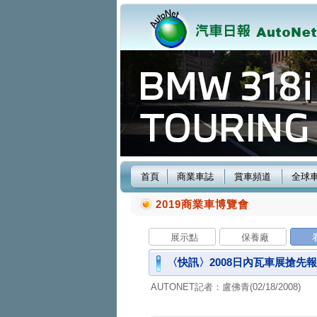
首頁
商業車誌
賞車頻道
全球
2019商業車博覽會
展示點
保養廠
〈快訊〉2008日內瓦車展搶先報：R
AUTONET記者：盧佛青(02/18/2008)