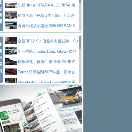
焦
V Prestige
SUZUKI e VITARA ALLGRIP-e 四
點
新
驅精神的純電新詮釋
裕益汽車「FUSO生活節」全台巡
聞
迴 結合生活體驗、交通安全與購車優惠
為自己綻放的都會節奏 NISSAN KI
CKS SAKURA
為品味獨具層峰買家打造的頂級座
全新DB12 S：優雅與力量並馳，Su
駕，MAZDA CX-90 33T AWD Premium Ca
安心舒適旅游的好夥伴 MG HS PH
新
per Tourer的顛峰之作
新一代Mercedes-Benz GLA正式登
ptain Seat
EV
許自己和家人一部舒適安全又高科
車
場 續航最高657公里、支援320kW快充
極致黑化，極限性能 全新 26 年式
報
技的座駕! Ford Territory中型油電休旅
後疫情時代最安全高效重型卡車FU
到
DEFENDER OCTA BLACK 限量登台
Ferrari訂單熱到2027年底 新車交
SO Super Great今日在台登場，結合先進安
中部車業老字號佳樂汽車取得Stella
付至少得等一年以上
Mitsubishi Eclipse Cross轉型純電
全輔助科技
ntis四品牌經銷權，全新多品牌旗艦展示中
屏東特搜大隊再添新利器 SITRAK
休旅 87kWh電池續航超過600公里
全新BMW 318i Touring豪華旅行車
心開幕啟用
救助器材車
買氣不衰、SUZUKI經銷商勇於開啟
全台限量200台 進化現型
不等零關稅的紅利，Jeep品牌今日
全新大店，新北都鈴木占地500坪土城旗艦
2025第七屆ISUZU運轉職人挑戰賽
起展開首批車交車
Volvo EX60 即將叩關，靜肅性、底
展示中心開幕
熱血登場 展現極致車技與專業職人精神
H2GP世界總決賽圓滿落幕 台灣團
盤與數位介面搶先揭露
Audi Q9 將於 2026 年底上市 旗艦
隊表現精彩
淨零減碳指標性應用 純電動水泥預