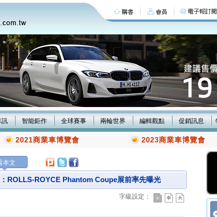
車訊
智能鉅作
全球賽事
兩輪世界
編輯觀點
促銷訊息
2021商業車博覽會
2023商業車博覽會
看本文
OLLS-ROYCE Phantom Coupe展前率先曝光
字級設定：