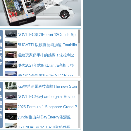
大型 SUV 鎖定七人座豪華市場
BMW攜手漫威電影【蜘蛛人：重生
拌車
消防車除了滅火裝備還需要什麼？
日】
Skoda 發表全新 Peaq 內裝：七人
一探SITRAK “準” 消防車的究竟
大益金龍初試啼聲，汽柴油5噸貨車
座純電旗艦 SUV，行李廂最大可達 935 公
全新純電 Mercedes-Benz C 400 4
不是對手
正宗年鑑2025年全球自動車年鑑1月
升
MATIC Electric 登場
奢華與科技大躍進，MAZDA全新3
NOVITEC操刀Ferrari 12Cilindri Spi
下旬問世！
2024第六屆ISUZU運轉職人挑戰賽
代CX-5全方位進化提前亮相並展開預售94.9
馬自達公布 2027 年式 MX-5 更
國
der 碳纖維空力、鍛造輪圈與Inconel排氣
BUGATTI 以模擬技術加速 Tourbillo
首度前進南台灣熱烈開戰
豪華電能休旅新星 Audi Q4 Sportba
際
萬起
新，新增 Yakudo 特別版
Skoda Peaq 發表全新電動動力系
上身
n 動態開發
還給玩家們手排的感覺！法拉利公
新
ck 55 e-tron S line
Scania Taiwan 逆風而行，加深力
統 最長續航逾 640 公里、支援雙向供電
BMW M2 首度導入 xDrive 四驅，
車
布12Cilidri Manaule手排超跑產品細節
現代2027年式8代Elantra亮相，換
道投資布局
美國與瑞士需求成關鍵推手
The all-new T-Roc 魅力 自成焦點
裝更銳利的造型、更先進的資訊娛樂系統及
SKODA全新電動七座 SUV Peaq
Maserati GT2 Stradale「Tribute to
更高效的動力
問世，擁有品牌史上最寬敞且豪華的座艙
AUDI推出首款高性能油電超跑Nuvo
Kia智慧油電科技潮旅The new Ston
MC12」全球首度亮相
迎接 RANGE ROVER 品牌家族第
車
lari，0到100公里加速2.6秒、極速350公里
百年三叉戟傳奇再啟程 Maserati 重
ic 1-7月累計銷量創歷史新高
NOVITEC升級Lamborghini Revuelt
壇
五位成員 全新 RANGE ROVER GT 預告登
造型華麗時尚、科技座艙再進化，P
／小時
返 1000 Miglia 傳承競速榮耀
法拉利首款純電跑車Luce亮相，最
o 綜效輸出增至1,048匹
2026 Formula 1 Singapore Grand P
動
場
eugeot 208小改款發表上市94.8萬起
態
大馬力超過1000匹並具備530公里最大續航
小車大空間、座艙科技更先進，SK
rix 新加坡大獎賽 Audi 極速之旅開放報名
yundai推出AllDayEnergy能源服
里程
ODA發表全新純電跨界休旅Eipq祭平民化車
賓士AMG.EA專屬平台首作，Merc
務 讓電動車化身行動儲能系統
HYUNDAI PORTER II逆勢成長，