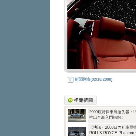
新聞列表(02/18/2008)
2009底特律車展搶先報：INF
推出全新入門轎跑！
〈快訊〉2008日內瓦車展
ROLLS-ROYCE Phantom