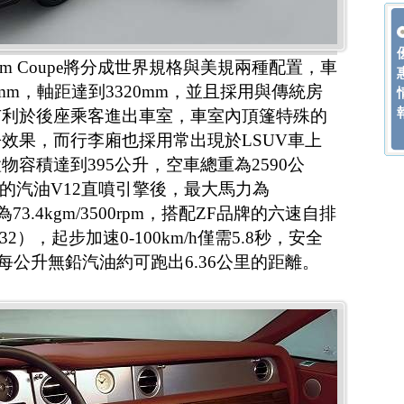
om Coupe將分成世界規格與美規兩種配置，車
592mm，軸距達到3320mm，並且採用與傳統房
有利於後座乘客進出車室，車室內頂篷特殊的
效果，而行李廂也採用常出現於LSUV車上
容積達到395公升，空車總重為2590公
升的汽油V12直噴引擎後，最大馬力為
力為73.4kgm/3500rpm，搭配ZF品牌的六速自排
），起步加速0-100km/h僅需5.8秒，安全
均每公升無鉛汽油約可跑出6.36公里的距離。