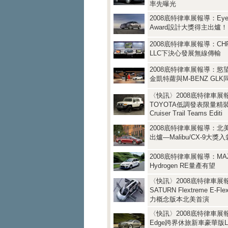
率先曝光
2008底特律車展報導：EyesO
Award設計大獎得主出爐！
2008底特律車展報導：CHR
LLC下決心發展無線傳輸
2008底特律車展報導：慾
金凱特蘿與M-BENZ GL
〈快訊〉2008底特律車展
TOYOTA低調發表限量精裝
Cruiser Trail Teams Editi
2008底特律車展報導：北
出爐—Malibu/CX-9大獎
2008底特律車展報導：MA
Hydrogen RE量產有望
〈快訊〉2008底特律車展
SATURN Flextreme E-Fle
力概念版本北美首演
〈快訊〉2008底特律車展報
Edge跨界休旅新車豪華版LI