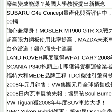
廢氣變成能源？英國大學教授提出新概念
SUBARU G4e Concept量產化與否評估中，
00輛
強心兼瘦身！MOSLER MT900 GTR XX
超高張力鋼板使用比率提高，MAZDA未來
白色當道！銀色痛失七連霸
LAND ROVER再度贏得WHAT CAR? 2
SCANIA P340拖頭上市即獲得貨櫃運輸業
福特六和MEDE品牌工程 TDCi柴油引擎
2008年元月銷售：VW集團元月全球銷售成長
2008日內瓦車展搶先報：壞男孩Soul Bur
VW Tiguan獲2008年年度SUV車款大獎！
GMC Yukon Hybrid領軍！第80屆Osc