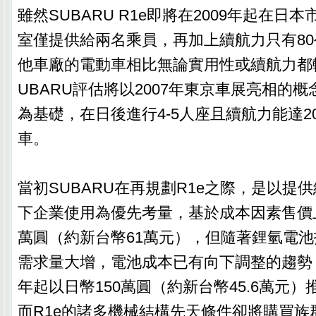
雖然SUBARU R1e即將在2009年起在日
室僅提供給兩名乘員，再加上續航力只有8
他車廠的電動車相比無論實用性或續航力都
UBARU評估將以2007年東京車展亮相的概念車G
為基礎，在日後進行4-5人座且續航力能達2
車。
當初SUBARU在再規劃R1e之際，是以提
下企業使用為優先考量，基於成本因素售價上
萬圓（約新台幣61萬元），但隨著鋰氫電
需求量大增，電池成本已有向下調整的趨勢，
年起以日幣150萬圓（約新台幣45.6萬元
而R1e的諸多機械結構先天條件卻將購買族