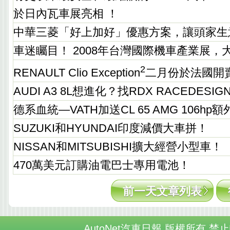
於日內瓦車展亮相 ！
中華三菱「好上加好」優惠方案，讓頭家生
車迷矚目！ 2008年台灣國際機車產業展，
2
RENAULT Clio Exception
二月份於法國開
AUDI A3 8L想進化？找RDX RACEDESI
德系血統—VATH加送CL 65 AMG 106hp
SUZUKI和HYUNDAI印度減價大車拼！
NISSAN和MITSUBISHI擴大經營小型車！
470萬美元訂購油電巴士專用電池！
前一天文章列表
AutoNet汽車日報 版權所有 禁