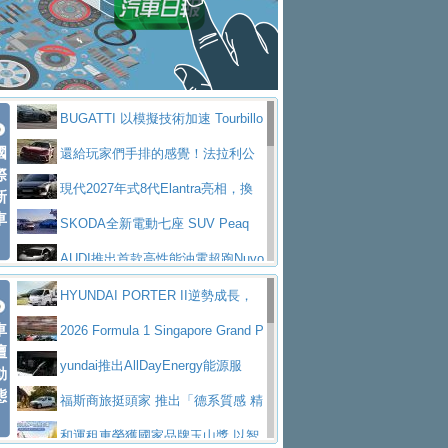
座純電旗艦 SUV，行李廂最大可達 935 公
全新純電 Mercedes-Benz C 400 4
拌車
消防車除了滅火裝備還需要什麼？
升
MATIC Electric 登場
奢華與科技大躍進，MAZDA全新3
一探SITRAK “準” 消防車的究竟
大益金龍初試啼聲，汽柴油5噸貨車
代CX-5全方位進化提前亮相並展開預售94.9
馬自達公布 2027 年式 MX-5 更
不是對手
正宗年鑑2025年全球自動車年鑑1月
萬起
新，新增 Yakudo 特別版
Skoda Peaq 發表全新電動動力系
BUGATTI 以模擬技術加速 Tourbillo
下旬問世！
2024第六屆ISUZU運轉職人挑戰賽
統 最長續航逾 640 公里、支援雙向供電
BMW M2 首度導入 xDrive 四驅，
國
n 動態開發
還給玩家們手排的感覺！法拉利公
首度前進南台灣熱烈開戰
豪華電能休旅新星 Audi Q4 Sportba
際
美國與瑞士需求成關鍵推手
The all-new T-Roc 魅力 自成焦點
布12Cilidri Manaule手排超跑產品細節
現代2027年式8代Elantra亮相，換
新
ck 55 e-tron S line
Scania Taiwan 逆風而行，加深力
Maserati GT2 Stradale「Tribute to
車
裝更銳利的造型、更先進的資訊娛樂系統及
SKODA全新電動七座 SUV Peaq
道投資布局
MC12」全球首度亮相
迎接 RANGE ROVER 品牌家族第
更高效的動力
問世，擁有品牌史上最寬敞且豪華的座艙
AUDI推出首款高性能油電超跑Nuvo
五位成員 全新 RANGE ROVER GT 預告登
造型華麗時尚、科技座艙再進化，P
lari，0到100公里加速2.6秒、極速350公里
百年三叉戟傳奇再啟程 Maserati 重
HYUNDAI PORTER II逆勢成長，
場
eugeot 208小改款發表上市94.8萬起
突然滿天都是小星星！ 台灣賓士突
車
／小時
返 1000 Miglia 傳承競速榮耀
法拉利首款純電跑車Luce亮相，最
勇奪中型貨車銷售冠軍
2026 Formula 1 Singapore Grand P
壇
襲式宣告全新 GLB 第四季上市即日起接單1
台灣僅此一台 ! ROYAL ENFIELD
大馬力超過1000匹並具備530公里最大續航
小車大空間、座艙科技更先進，SK
rix 新加坡大獎賽 Audi 極速之旅開放報名
yundai推出AllDayEnergy能源服
動
98萬起
SHOTGUN 650 x ROUGH CRAFTS 限量特
態
里程
ODA發表全新純電跨界休旅Eipq祭平民化車
賓士AMG.EA專屬平台首作，Merc
務 讓電動車化身行動儲能系統
福斯商旅挺頭家 推出「德系質感 精
仕版29日開放搶購
價89萬起
edes-AMG 全新GT 4-Door Coupe全球首發
福斯推出首款GTI純電性能掀背ID.
算圓夢」專案
和運租車榮獲國家品牌玉山獎 以智