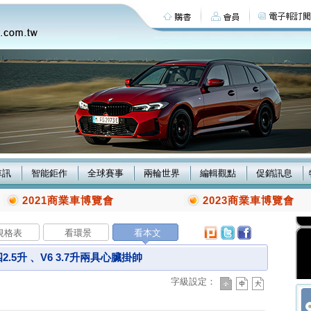
車訊
智能鉅作
全球賽事
兩輪世界
編輯觀點
促銷訊息
2021商業車博覽會
2023商業車博覽會
規格表
看環景
看本文
.5升 、V6 3.7升兩具心臟掛帥
字級設定：