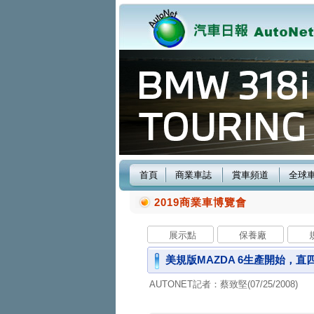
首頁
商業車誌
賞車頻道
全球
2019商業車博覽會
展示點
保養廠
美規版MAZDA 6生產開始，直四2
AUTONET記者：蔡致堅(07/25/2008)