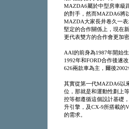
MAZDA6屬於中型房車
的對手，然而MAZDA6
MAZDA大家長井卷久一表
堅定的合作關係上，現在新
更代表雙方的合作會更加
AAI的前身為1987年開始生產的
1992年和FORD合作後遂
626兩款車為主，爾後200
其實從第一代MAZDA6
位，那就是和運動性劃上
控等都遵循這個設計基礎，
升引擎，及CX-9所搭載的
的需求。