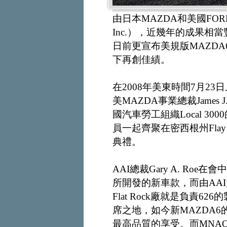
由日本MAZDA和美國FORD所組成的
Inc.），近幾年的成果相
日前更宣布美規版MAZD
下再創佳績。
在2008年美東時間7月23
美MAZDA事業總裁James J. 
國汽車勞工組織Local 3000的G
員一起齊聚在密西根州Flay
典禮。
AAI總裁Gary A. Ro
所開發的新車款，而由AAI
Flat Rock廠就是負責
席之地，如今新MAZDA
最高品質的享受。而MNAO的Ja