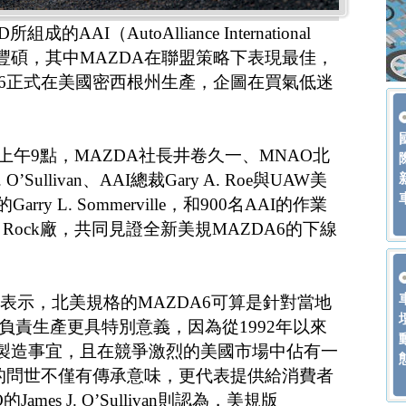
AAI（AutoAlliance International
當豐碩，其中MAZDA在聯盟策略下表現最佳，
A6正式在美國密西根州生產，企圖在買氣低迷
日上午9點，MAZDA社長井卷久一、MNAO北
O’Sullivan、AAI總裁Gary A. Roe與UAW美
arry L. Sommerville，和900名AAI的作業
 Rock廠，共同見證全新美規MAZDA6的下線
e在會中表示，北美規格的MAZDA6可算是針對當地
負責生產更具特別意義，因為從1992年以來
626的製造事宜，且在競爭激烈的美國市場中佔有一
6的問世不僅有傳承意味，更代表提供給消費者
mes J. O’Sullivan則認為，美規版