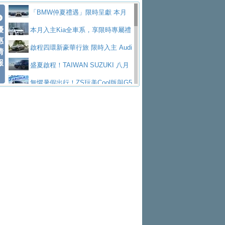
Polo GTI，擁有226匹馬力和零百加速 6.8
Jaguar 公布四門 GT車款正式車名
慧移動與綠能創新
父親節霸氣獻禮！PGO 威力125 最
「BMW仲夏禮遇」限時呈獻 本月
秒的實力
為JAGUAR TYPE 01
終於跟上進度，LEXUS發表首款三
優
低入手價 $60,900 起 省油ｘ安全ｘ大空間
Toyota歐洲純電車銷量翻倍 2026
入主即享尊榮豪華五星假期 多元優購方案
本月入主Kia全車系，享限時專屬禮
惠
排六座純電旗艦休旅 TZ
有錢也買不到的Golf R！福斯打造
陪爸爸輕鬆
上半年成長113％
NISSAN X-TRAIL 上市首月銷量
同步實施
遇
啟程四環新豪華行旅 限時入主 Audi
情
報
全新Golf R 24h賽車將挑戰紐柏林24小時耐
SKODA公布全新小型純電跨界休旅
躋身同級前3名
Subaru推動燃油、油電與純電車混
A6 旗艦陣容 低月付5,888元起及3 年乙式險
盛夏啟程！TAIWAN SUZUKI 八月
久賽
Epiq內裝設計，預計5月19日全球首發
福斯全新 ID. Polo 起跳價約台幣94
線生產 以彈性製造應對市場變化
XFORCE攜手臺南祀典大天后宮 試
購置金
禮遇全面升級
無懼暑假出行！ZS玩美Cool版與G5
萬，續航里程可達到455公里附氣動式按摩
福斯宣布Golf與T-Roc推出Full Hybri
乘就送限量「幸福駕到」過爐御守
Volvo Trucks 承諾成為高科技供應
0 PLUS酷涼特仕版升級通風座椅
Ford天外飛來禮 Territory旗艦響宴
座椅
d全油電複合動力車型，預計於今年第四季
KIA米蘭設計周展出Vision Meta Tu
鏈的可靠夥伴
格上租車暑期享8% LINE POINTS
三件組 再享0利率 入主再抽美國雙人來回機
Forester油電版上市週年保固升級
上市
rismo概念車並公布所有相關資訊，未來將
BMW 旗艦房車7系列中期改款，外
回饋 再抽黑鑰匙尊榮禮遇
匠心淬鍊展現世代躍進 ALL-NEW
票
父親節再享SUBARU爸氣豪禮
PEUGEOT、CITROEN「EN ROU
是命名為EV8
觀煥然一新、內裝科技與電動車續航里程大
借「東風」之力，HONDA推出中國
MAZDA CX-5 延長保固禮遇限時實施
魅力 自成焦點 胡宇威擔任 The all-
TE！La Vie en Route｜法式日常，即刻啟
全能ZS翻玩新視界！全新27年式換
幅升級
製造日本重新貼牌全新4代Insight純電動休
現代汽車發表全新電動跨界休旅Ioni
new T-Roc 品牌大使 攜手Volkswagen展現
Skoda Motorsport 125 週年 全台 R
程」 全車系享 5 年
裝曜黑風格套件 含舊換新60萬內輕鬆入手
暑假購車趁現在！ PGO 全車系一
旅
q 3，科幻風格的造型具備335公里最大續航
不被定義的
S Roadshow 熱血啟動
Nissan力拚縮短新車開發週期 導
日限定賞車會 指定車款送3,000元加油卡
特斯拉掀充電價格戰 EVOASIS推
里程
入AI、借鏡中國車廠求生
全台最速充電樁降臨桃園！ 華城電
訂閱制假日最低5.25元會員優惠
Honda Motorcycle攜手築間餐飲集
能首座640kW極速充電站正式啟用
BMW iX3投產9個月突破5萬輛 匈
團「燒肉Smile」跨界合作
出國、國旅都能用！iRent前進桃園