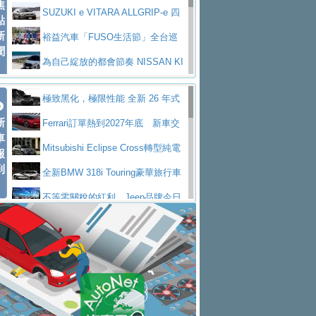
焦
V Prestige
SUZUKI e VITARA ALLGRIP-e 四
點
新
驅精神的純電新詮釋
裕益汽車「FUSO生活節」全台巡
聞
迴 結合生活體驗、交通安全與購車優惠
為自己綻放的都會節奏 NISSAN KI
CKS SAKURA
為品味獨具層峰買家打造的頂級座
極致黑化，極限性能 全新 26 年式
駕，MAZDA CX-90 33T AWD Premium Ca
安心舒適旅游的好夥伴 MG HS PH
新
DEFENDER OCTA BLACK 限量登台
Ferrari訂單熱到2027年底 新車交
ptain Seat
EV
許自己和家人一部舒適安全又高科
車
付至少得等一年以上
Mitsubishi Eclipse Cross轉型純電
報
技的座駕! Ford Territory中型油電休旅
後疫情時代最安全高效重型卡車FU
到
休旅 87kWh電池續航超過600公里
全新BMW 318i Touring豪華旅行車
SO Super Great今日在台登場，結合先進安
中部車業老字號佳樂汽車取得Stella
全台限量200台 進化現型
不等零關稅的紅利，Jeep品牌今日
全輔助科技
ntis四品牌經銷權，全新多品牌旗艦展示中
屏東特搜大隊再添新利器 SITRAK
起展開首批車交車
Volvo EX60 即將叩關，靜肅性、底
心開幕啟用
救助器材車
買氣不衰、SUZUKI經銷商勇於開啟
盤與數位介面搶先揭露
Audi Q9 將於 2026 年底上市 旗艦
全新大店，新北都鈴木占地500坪土城旗艦
2025第七屆ISUZU運轉職人挑戰賽
大型 SUV 鎖定七人座豪華市場
BMW攜手漫威電影【蜘蛛人：重生
展示中心開幕
熱血登場 展現極致車技與專業職人精神
H2GP世界總決賽圓滿落幕 台灣團
日】
Skoda 發表全新 Peaq 內裝：七人
隊表現精彩
淨零減碳指標性應用 純電動水泥預