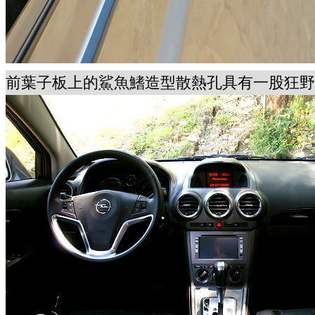
前葉子板上的鯊魚鰭造型散熱孔具有一股狂野