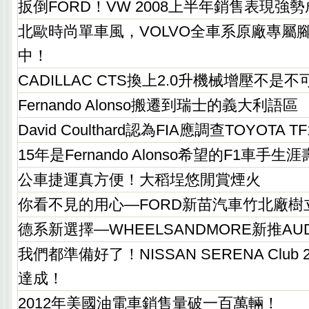
扳倒FORD！VW 2008上半年銷售表現強
北歐時尚單車風，VOLVO全車系原廠專屬腳
中！
CADILLAC CTS換上2.0升機械增壓不是
Fernando Alonso搬遷到瑞士的義大利語區
David Coulthard認為FIA應調查TOYOTA TF
15年是Fernando Alonso希望的F1車手生
公車捷運真方便！大稻埕悠閒賞煙火
你看不見的用心—FORD新苗汽車竹北廠樹
德系新選擇—WHEELSANDMORE新推AUD
我們都準備好了！NISSAN SERENA Club
達成！
2012年美國油電車銷售量破一百萬輛！