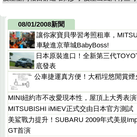
08/01/2008新聞
讓你家寶貝學習考照租車，MITSUB
車駛進京華城BabyBoss!
日本原裝進口！全新第三代TOYOTA
底發表
公車捷運真方便！大稻埕悠閒賞煙
MINI紐約市不改愛現本性，屋頂上大秀表
MITSUBISHI iMiEV正式交由日本官方測試
美鯊戰力提升！SUBARU 2009年式美規Imp
GT首演