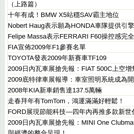
（上路篇）
十年有成！BMW X5站穩SAV霸主地位
Nobert Haug表示願為HONDA車隊提供引
Felipe Massa表示FERRARI F60操控感
FIA宣佈2009年F1參賽名單
TOYOTA發表2009年新賽車TF109
2009日內瓦車展搶先報：FIAT 500C上空
2009底特律車展報導：車室照明系統成為
2008年KIA新車銷售達137.5萬輛
走春拜年有TomTom，鴻運滿滿好輕鬆！
FORD展現節能科技—四年內再推多款新世
2009日內瓦車展搶先報：MINI One Clu
與經濟的整合呈現！