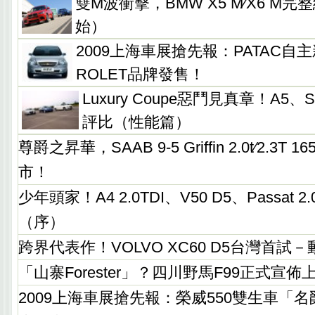
雙M波衝擊，BMW X5 M∕X6 M
始）
2009上海車展搶先報：PATAC自
ROLET品牌發售！
Luxury Coupe惡鬥見真章！A5、S
評比（性能篇）
尊爵之昇華，SAAB 9-5 Griffin 2.0t∕2.3
市！
少年頭家！A4 2.0TDI、V50 D5、Passat 
（序）
跨界代表作！VOLVO XC60 D5台灣首試
「山寨Forester」？四川野馬F99正式宣
2009上海車展搶先報：榮威550雙生車「名