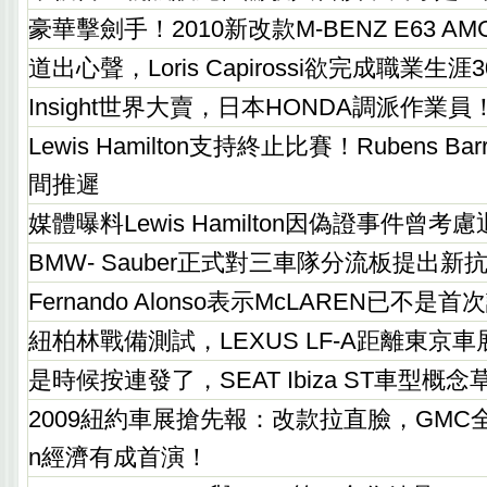
豪華擊劍手！2010新改款M-BENZ E63 
道出心聲，Loris Capirossi欲完成職業生涯
Insight世界大賣，日本HONDA調派作業員
Lewis Hamilton支持終止比賽！Rubens Bar
間推遲
媒體曝料Lewis Hamilton因偽證事件曾考慮
BMW- Sauber正式對三車隊分流板提出新
Fernando Alonso表示McLAREN已不是首
紐柏林戰備測試，LEXUS LF-A距離東京
是時候按連發了，SEAT Ibiza ST車型概
2009紐約車展搶先報：改款拉直臉，GMC全新2
n經濟有成首演！