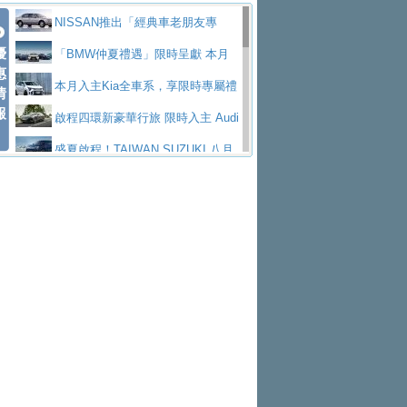
價89萬起
edes-AMG 全新GT 4-Door Coupe全球首發
福斯推出首款GTI純電性能掀背ID.
低入手價 $60,900 起 省油ｘ安全ｘ大空間
HYUNDAI PORTER II逆勢成長，
NISSAN推出「經典車老朋友專
Polo GTI，擁有226匹馬力和零百加速 6.8
Jaguar 公布四門 GT車款正式車名
優
陪爸爸輕鬆
勇奪中型貨車銷售冠軍
和運租車榮獲國家品牌玉山獎 以智
案」 以匠人精神煥新珍品座駕
「BMW仲夏禮遇」限時呈獻 本月
惠
秒的實力
為JAGUAR TYPE 01
終於跟上進度，LEXUS發表首款三
慧移動與綠能創新
福斯商旅挺頭家 推出「德系質感 精
入主即享尊榮豪華五星假期 多元優購方案
本月入主Kia全車系，享限時專屬禮
情
報
排六座純電旗艦休旅 TZ
有錢也買不到的Golf R！福斯打造
算圓夢」專案
格上租車暑期享8% LINE POINTS
同步實施
遇
啟程四環新豪華行旅 限時入主 Audi
全新Golf R 24h賽車將挑戰紐柏林24小時耐
SKODA公布全新小型純電跨界休旅
回饋 再抽黑鑰匙尊榮禮遇
NISSAN X-TRAIL 上市首月銷量
A6 旗艦陣容 低月付5,888元起及3 年乙式險
盛夏啟程！TAIWAN SUZUKI 八月
久賽
Epiq內裝設計，預計5月19日全球首發
福斯全新 ID. Polo 起跳價約台幣94
躋身同級前3名
XFORCE攜手臺南祀典大天后宮 試
購置金
禮遇全面升級
無懼暑假出行！ZS玩美Cool版與G5
萬，續航里程可達到455公里附氣動式按摩
福斯宣布Golf與T-Roc推出Full Hybri
乘就送限量「幸福駕到」過爐御守
Subaru推動燃油、油電與純電車混
0 PLUS酷涼特仕版升級通風座椅
Ford天外飛來禮 Territory旗艦響宴
座椅
d全油電複合動力車型，預計於今年第四季
KIA米蘭設計周展出Vision Meta Tu
線生產 以彈性製造應對市場變化
Volvo Trucks 承諾成為高科技供應
三件組 再享0利率 入主再抽美國雙人來回機
Forester油電版上市週年保固升級
上市
rismo概念車並公布所有相關資訊，未來將
BMW 旗艦房車7系列中期改款，外
鏈的可靠夥伴
Toyota歐洲純電車銷量翻倍 2026
票
父親節再享SUBARU爸氣豪禮
PEUGEOT、CITROEN「EN ROU
是命名為EV8
觀煥然一新、內裝科技與電動車續航里程大
借「東風」之力，HONDA推出中國
上半年成長113％
匠心淬鍊展現世代躍進 ALL-NEW
TE！La Vie en Route｜法式日常，即刻啟
全能ZS翻玩新視界！全新27年式換
幅升級
製造日本重新貼牌全新4代Insight純電動休
MAZDA CX-5 延長保固禮遇限時實施
魅力 自成焦點 胡宇威擔任 The all-
程」 全車系享 5 年
裝曜黑風格套件 含舊換新60萬內輕鬆入手
暑假購車趁現在！ PGO 全車系一
旅
new T-Roc 品牌大使 攜手Volkswagen展現
Nissan力拚縮短新車開發週期 導
日限定賞車會 指定車款送3,000元加油卡
特斯拉掀充電價格戰 EVOASIS推
不被定義的
入AI、借鏡中國車廠求生
Skoda Motorsport 125 週年 全台 R
訂閱制假日最低5.25元會員優惠
Honda Motorcycle攜手築間餐飲集