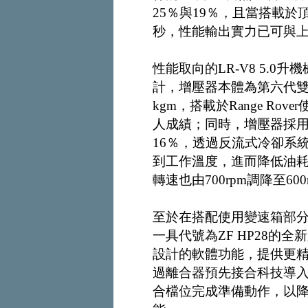
25％與19％，且當搭載於頂級Ra
秒，性能輸出實力已可與上
性能取向的LR-V8 5.
計，增壓器本體為第六代雙渦流
kgm，搭載於Range Rove
人成績；同時，增壓器採
16％，透過反流式冷卻系
到工作溫度，進而降低油耗
轉速也由700rpm調降至600
至於在搭配使用變速箱部分，
一具代號為ZF HP28的
設計的軟體功能，提供更
過離合器預先接合科技導
合檔位完成準備動作，以