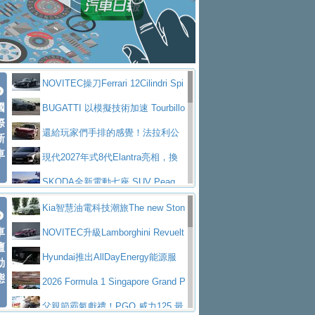
大型 SUV 鎖定七人座豪華市場
BMW攜手漫威電影【蜘蛛人：重生
拌車
消防車除了滅火裝備還需要什麼？
日】
Skoda 發表全新 Peaq 內裝：七人
一探SITRAK “準” 消防車的究竟
大益金龍初試啼聲，汽柴油5噸貨車
座純電旗艦 SUV，行李廂最大可達 935 公
全新純電 Mercedes-Benz C 400 4
不是對手
正宗年鑑2025年全球自動車年鑑1月
升
MATIC Electric 登場
奢華與科技大躍進，MAZDA全新3
NOVITEC操刀Ferrari 12Cilindri Spi
下旬問世！
2024第六屆ISUZU運轉職人挑戰賽
代CX-5全方位進化提前亮相並展開預售94.9
馬自達公布 2027 年式 MX-5 更
國
der 碳纖維空力、鍛造輪圈與Inconel排氣
BUGATTI 以模擬技術加速 Tourbillo
首度前進南台灣熱烈開戰
豪華電能休旅新星 Audi Q4 Sportba
際
萬起
新，新增 Yakudo 特別版
Skoda Peaq 發表全新電動動力系
上身
n 動態開發
還給玩家們手排的感覺！法拉利公
新
ck 55 e-tron S line
Scania Taiwan 逆風而行，加深力
統 最長續航逾 640 公里、支援雙向供電
BMW M2 首度導入 xDrive 四驅，
車
布12Cilidri Manaule手排超跑產品細節
現代2027年式8代Elantra亮相，換
道投資布局
美國與瑞士需求成關鍵推手
The all-new T-Roc 魅力 自成焦點
裝更銳利的造型、更先進的資訊娛樂系統及
SKODA全新電動七座 SUV Peaq
Maserati GT2 Stradale「Tribute to
更高效的動力
問世，擁有品牌史上最寬敞且豪華的座艙
AUDI推出首款高性能油電超跑Nuvo
Kia智慧油電科技潮旅The new Ston
MC12」全球首度亮相
迎接 RANGE ROVER 品牌家族第
車
lari，0到100公里加速2.6秒、極速350公里
百年三叉戟傳奇再啟程 Maserati 重
ic 1-7月累計銷量創歷史新高
NOVITEC升級Lamborghini Revuelt
壇
五位成員 全新 RANGE ROVER GT 預告登
造型華麗時尚、科技座艙再進化，P
／小時
返 1000 Miglia 傳承競速榮耀
法拉利首款純電跑車Luce亮相，最
o 綜效輸出增至1,048匹
Hyundai推出AllDayEnergy能源服
動
場
eugeot 208小改款發表上市94.8萬起
態
大馬力超過1000匹並具備530公里最大續航
小車大空間、座艙科技更先進，SK
務 讓電動車化身行動儲能系統
2026 Formula 1 Singapore Grand P
里程
ODA發表全新純電跨界休旅Eipq祭平民化車
賓士AMG.EA專屬平台首作，Merc
rix 新加坡大獎賽 Audi 極速之旅開放報名
父親節霸氣獻禮！PGO 威力125 最