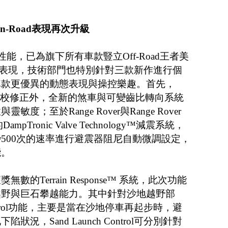
On-Road表現再次升級
野性能，已為旗下所有車款豎立Off-Road王者美
ad表現，技術部門也特別針對三款新作進行個
車款更優異的動態表現與操控樂趣。首先，
吊重新調校修正外，全新的煞車與可變齒比轉向系統
；至於Range Rover與Range Rover
pTronic Valve Technology™減震系統，
500次的速率進行避震器阻尼自動微調設定，
能。
的Terrain Response™ 系統，此次功能
越野與巨石攀越能力。其中針對沙地越野部
 Control功能，主要是當在沙地停車再起步時，避
況，Sand Launch Control可分別針對