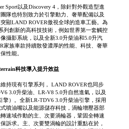
Rover Sport以及Discovery 4，除針對外觀造型進
術團隊也特別致力於引擎動力、奢華配備以及
顯LAND ROVER傲視全球的造車工藝。為
用一系列創新的高科技技術，例如世界第一套觸控
攝影系統，以及全新3.0升柴油和5.0升汽
VER家族車款持續散發濃厚的性能、科技、奢華
環保性能。
errain科技導入提升效益
持現有引擎系列， LAND ROVER也同步
6 3.0升柴油、LR-V8 5.0升自然進氣，以及
油引擎）。全新LR-TDV6 3.0升柴油引擎，採用
電式噴油嘴以及能源儲存科技，渦輪增壓器部
低轉速域作動的主、次要渦輪器，鞏固全轉速
環保訴求。主、次要雙渦輪的設計重點在於，