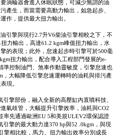
次要渦輪器會進入休眠狀態，可減少無謂的油
排污產生，而當需要高動力輸出，如急起步、
始運作，提供最大扭力輸出。
6柴油引擎與現行2.7升V6柴油引擎相較之下，不
扭力輸出，高達61.2 kgm峰值扭力輸出，水
擎的表現；此外，怠速起步時引擎可於500毫
0kgm扭力輸出，配合導入工程部門發展的e-
腦可更精準控制油門、煞車作動靈敏度，引擎怠速也
0rpm，大幅降低引擎怠速運轉時的油耗與排污產
益表現。
自然進氣引擎部份，融入全新的高壓缸內直噴科技、
進氣歧管，大幅提升引擎效率，油耗與CO2
率先通過歐洲EU 5和美規ULEV2環保認證
氣引擎的最大動力達370 hp與52 .0kgm，與現
汽油引擎相比較，馬力、扭力輸出效率分別成長