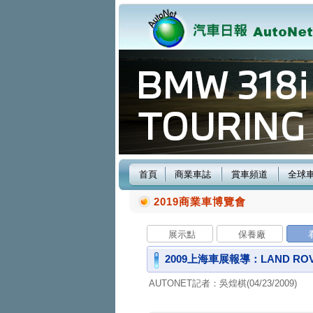
首頁
商業車誌
賞車頻道
全球
2019商業車博覽會
展示點
保養廠
2009上海車展報導：LAND 
AUTONET記者：吳煌棋(04/23/2009)