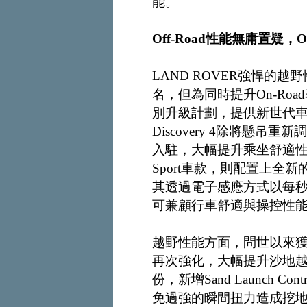
能。
Off-Road性能無庸置疑，
LAND ROVER強悍的越
名，但為同時提升On-Ro
別升級計劃，提供新世代
Discovery 4除將懸
入駐，大幅提升乘坐舒適性與靈敏度
Sport車款，則配置上全新的Dam
其透過電子感應方式以每秒
可兼顧行車舒適與操控性
越野性能方面，問世以來獲獎無數
再次強化，大幅提升沙地
份，新增Sand Launch
免過強的瞬間扭力造成挖地下陷狀