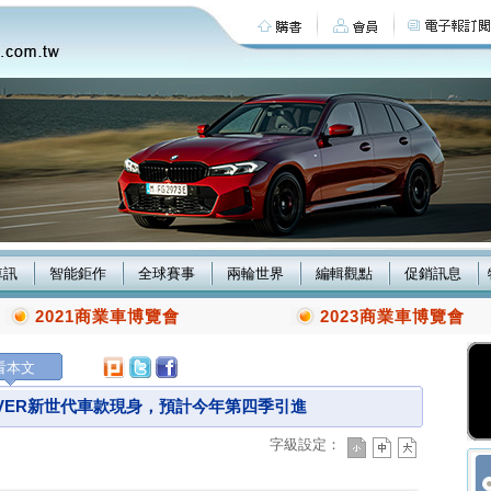
車訊
智能鉅作
全球賽事
兩輪世界
編輯觀點
促銷訊息
2021商業車博覽會
2023商業車博覽會
看本文
ROVER新世代車款現身，預計今年第四季引進
字級設定：