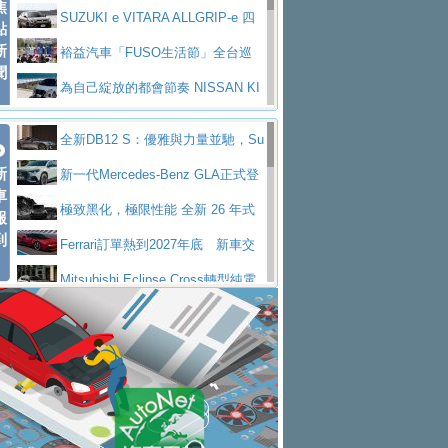
焦
V Prestige
SUZUKI e VITARA ALLGRIP-e 四
點
新
驅精神的純電新詮釋
裕益汽車「FUSO生活節」全台巡
聞
迴 結合生活體驗、交通安全與購車優惠
為自己綻放的都會節奏 NISSAN KI
CKS SAKURA
為品味獨具層峰買家打造的頂級座
全新DB12 S：優雅與力量並馳，Su
駕，MAZDA CX-90 33T AWD Premium Ca
安心舒適旅游的好夥伴 MG HS PH
新
per Tourer的顛峰之作
新一代Mercedes-Benz GLA正式登
ptain Seat
EV
許自己和家人一部舒適安全又高科
車
場 續航最高657公里、支援320kW快充
極致黑化，極限性能 全新 26 年式
報
技的座駕! Ford Territory中型油電休旅
後疫情時代最安全高效重型卡車FU
到
DEFENDER OCTA BLACK 限量登台
Ferrari訂單熱到2027年底 新車交
SO Super Great今日在台登場，結合先進安
中部車業老字號佳樂汽車取得Stella
付至少得等一年以上
Mitsubishi Eclipse Cross轉型純電
全輔助科技
ntis四品牌經銷權，全新多品牌旗艦展示中
屏東特搜大隊再添新利器 SITRAK
休旅 87kWh電池續航超過600公里
全新BMW 318i Touring豪華旅行車
心開幕啟用
救助器材車
買氣不衰、SUZUKI經銷商勇於開啟
全台限量200台 進化現型
不等零關稅的紅利，Jeep品牌今日
全新大店，新北都鈴木占地500坪土城旗艦
2025第七屆ISUZU運轉職人挑戰賽
起展開首批車交車
Volvo EX60 即將叩關，靜肅性、底
展示中心開幕
熱血登場 展現極致車技與專業職人精神
H2GP世界總決賽圓滿落幕 台灣團
盤與數位介面搶先揭露
Audi Q9 將於 2026 年底上市 旗艦
隊表現精彩
淨零減碳指標性應用 純電動水泥預