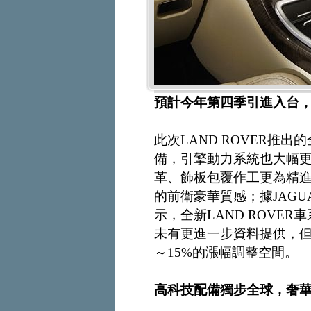
預計今年第四季引進入台，全
此次LAND ROVER推
備，引擎動力系統也大幅
革、飾板包覆作工更為精進，
的前衛豪華質感；據JAGUA
示，全新LAND ROVE
未有更進一步資料提供，但
～15%的漲幅調整空間。
高科技配備獨步全球，奢