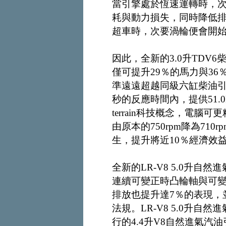
當引擎處於恆速運轉時，
耗與動力損失，同時降低
超車時，次要渦輪便會開
因此，全新的3.0升TDV
僅可提升29％的馬力與36％
準遠遠超越同級六缸柴油引
秒的反應時間內，提供51.
terrain科技概念，電
由原本的750rpm降為71
生，提升將近10％經濟效
全新的LR-V8 5.0升
連續可變正時凸輪軸與可變
排放也提升達7％的表現，並
法規。LR-V8 5.0升自然進
行的4.4升V8自然進氣