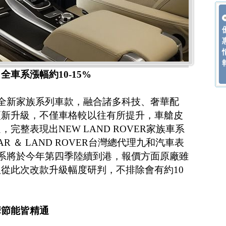
車系漲幅約10-15%
出的全新家族系列車款，融合諸多科技、奢華配
更新升級，不僅車格較以往有所提升，車艙皮
完整表現出NEW LAND ROVER家族車系
R ＆ LAND ROVER台灣總代理九和汽車表
R車系將於今年第四季陸續到港，報價方面原廠雖
從此次改款升級幅度研判，不排除會有約10
華節能皆精通