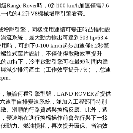
nge Rover時，0到100 km/h加速僅需7.6
一代的4.2升V8機械增壓引擎看齊。
0升機械增壓引擎，同樣採用連續可變正時凸輪軸設
系統，最大動力輸出可達到503 hp/63.4
r使用時，可創下0-100 km/h起步加速僅6.2秒驚
用螺旋式葉片設計，不僅使得散熱效率提升
統的加持下，冷車啟動引擎可在最短時間內達
與減少排污產生（工作效率提升7％），怠速
rpm。
無論何種引擎型號，LAND ROVER皆提供
全新六速手自排變速系統，並加入工程部門特別
精緻、滑順的行路質感與換檔反應。此外，透
入，變速箱在進行換檔操作前會先行與下一接
降低動力、燃油損耗，再次提升環保、省油效