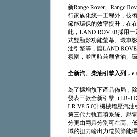
新Range Rover、Range 
行家族化統一工程外，技
節能環保的效率提升，在在突
此，LAND ROVER採
式雙顯影功能螢幕、環車影像
油引擎等，讓LAND RO
氛圍，並同時兼顧省油、
全新汽、柴油引擎入列，e-t
為了擴增旗下產品佈局，除維
發表三款全新引擎（LR-TDV
LR-V8 5.0升機械增壓汽
第三代共軌直噴系統、壓
分更由兩具分別可在高、
域的扭力輸出力道與節能