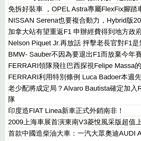
免拆好裝車 ，OPEL Astra專屬FlexFix腳
NISSAN Serena也要複合動力，Hybrid版
加拿大站有望重返F1 申辦經費得到地方政
Nelson Piquet Jr.再放話 抨擊老長官對F
BMW- Sauber不因為要退出F1而放棄今年
FERRARI領隊飛往巴西探視Felipe Mass
FERRARI利用特別條例 Luca Badoer本
老少配將成定局？Alvaro Bautista確定加入RI
隊
印度造FIAT Linea新車正式外銷南非！
2009上海車展首演東南V3菱悅風采版超值
首款中國造柴油大車：一汽大眾奧迪AUDI A6L 