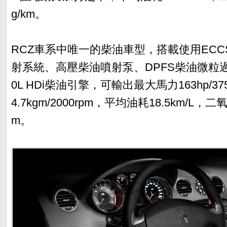
g/km。
RCZ車系中唯一的柴油車型，搭載使用EC
射系統、高壓柴油噴射泵、DPFS柴油微粒過
0L HDi柴油引擎，可輸出最大馬力163hp/37
4.7kgm/2000rpm，平均油耗18.5km/L，二
m。