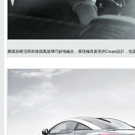
圓弧狀硬頂與前後擋風玻璃巧妙地融合，展現極具新意的Coupe設計，也