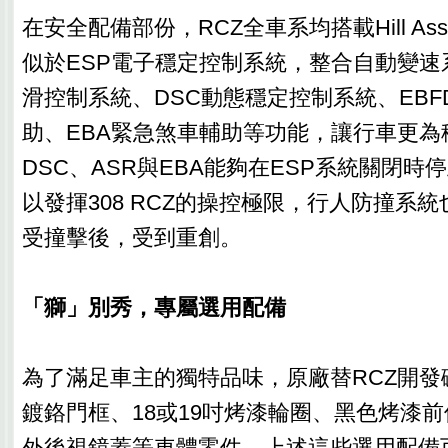
在安全配備部份，RCZ全車系均搭載Hill As
似於ESP電子穩定控制系統，整合自動變速
滑控制系統、DSC動態穩定控制系統、EBF
助、EBA緊急煞車輔助等功能，讓行車更為
DSC、ASR與EBA能夠在ESP系統關閉
以發揮308 RCZ的操控極限，行人防撞系
受撞擊後，受到重創。
「獅」別秀，專屬選用配備
為了滿足車主的獨特品味，原廠替RCZ開發
鍍鉻門框、18或19吋烤漆輪圈、黑色烤漆
外後視鏡蓋等車體零件，上述這些選用配備