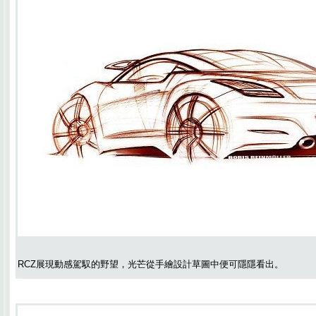
RCZ展現動感駕馭的野望，光芒從手繪設計草圖中便可隱隱看出。