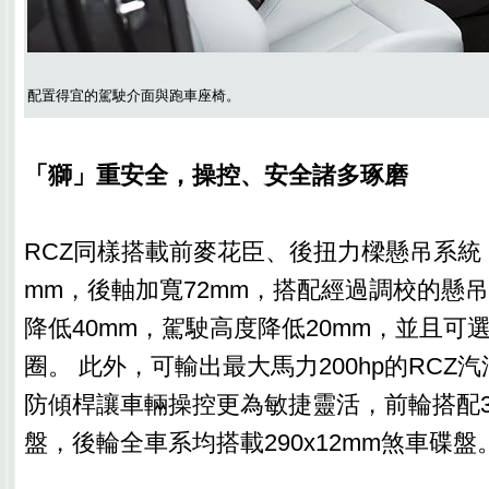
配置得宜的駕駛介面與跑車座椅。
「獅」重安全，操控、安全諸多琢磨
RCZ同樣搭載前麥花臣、後扭力樑懸吊系統
mm，後軸加寬72mm，搭配經過調校的懸
降低40mm，駕駛高度降低20mm，並且可選
圈。 此外，可輸出最大馬力200hp的RCZ
防傾桿讓車輛操控更為敏捷靈活，前輪搭配34
盤，後輪全車系均搭載290x12mm煞車碟盤