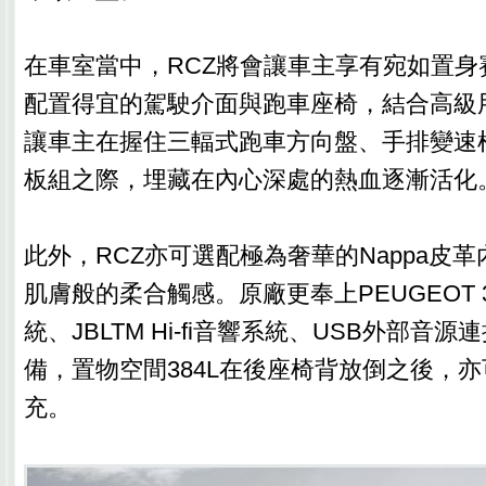
在車室當中，RCZ將會讓車主享有宛如置身
配置得宜的駕駛介面與跑車座椅，結合高級
讓車主在握住三輻式跑車方向盤、手排變速
板組之際，埋藏在內心深處的熱血逐漸活化
此外，RCZ亦可選配極為奢華的Nappa皮
肌膚般的柔合觸感。原廠更奉上PEUGEOT
統、JBLTM Hi-fi音響系統、USB外部音
備，置物空間384L在後座椅背放倒之後，
充。