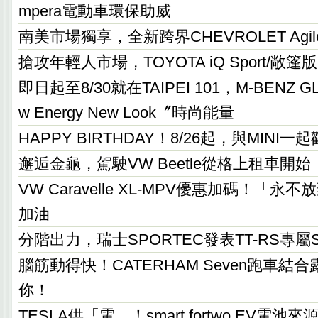
mpera電動車環保助威
南美市場獨享，全新跨界CHEVROLET Agi
搶攻年輕人市場，TOYOTA iQ Sport/敞
即日起至8/30就在TAIPEI 101，M-BENZ G
w Energy New Look〞時尚能量
HAPPY BIRTHDAY！8/26起，與MINI一
邂逅金龜，駕駛VW Beetle從格上租車開始
VW Caravelle XL-MPV優惠加碼！「
加油
分階出力，瑞士SPORTEC發表TT-RS專屬St
腦筋動得快！CATERHAM Seven跑車結
你！
TESLA供「電」！smart fortwo EV電池