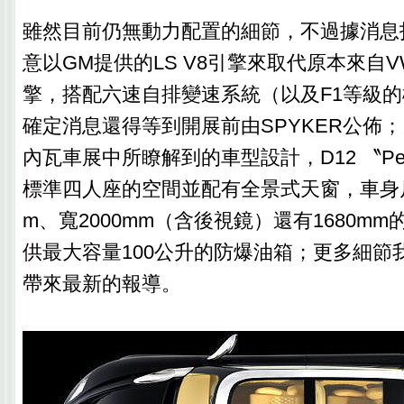
雖然目前仍無動力配置的細節，不過據消息指
意以GM提供的LS V8引擎來取代原本來自V
擎，搭配六速自排變速系統（以及F1等級
確定消息還得等到開展前由SPYKER公佈
內瓦車展中所瞭解到的車型設計，D12 〝Peking
標準四人座的空間並配有全景式天窗，車身尺
m、寬2000mm（含後視鏡）還有1680m
供最大容量100公升的防爆油箱；更多細節
帶來最新的報導。