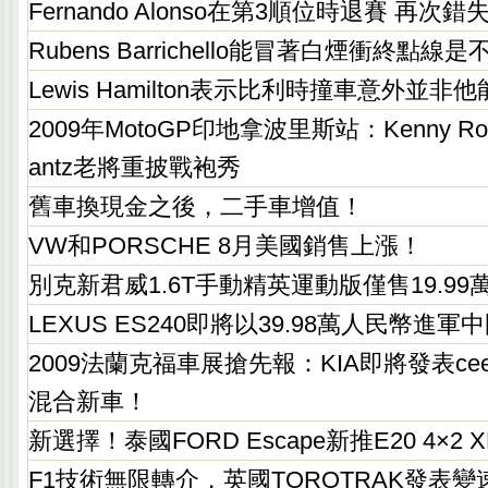
Fernando Alonso在第3順位時退賽 再次
Rubens Barrichello能冒著白煙衝終點
Lewis Hamilton表示比利時撞車意外並非
2009年MotoGP印地拿波里斯站：Kenny Rober
antz老將重披戰袍秀
舊車換現金之後，二手車增值！
VW和PORSCHE 8月美國銷售上漲！
別克新君威1.6T手動精英運動版僅售19.9
LEXUS ES240即將以39.98萬人民幣進軍
2009法蘭克福車展搶先報：KIA即將發表cee'd
混合新車！
新選擇！泰國FORD Escape新推E20 4×2 
F1技術無限轉介，英國TOROTRAK發表