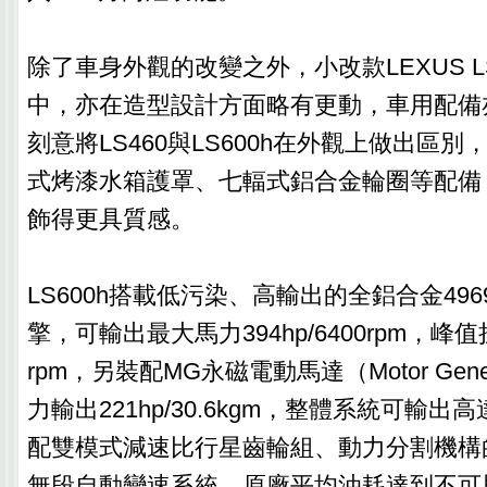
除了車身外觀的改變之外，小改款LEXUS 
中，亦在造型設計方面略有更動，車用配備
刻意將LS460與LS600h在外觀上做出區別，
式烤漆水箱護罩、七輻式鋁合金輪圈等配備
飾得更具質感。
LS600h搭載低污染、高輸出的全鋁合金4969c
擎，可輸出最大馬力394hp/6400rpm，峰值扭力
rpm，另裝配MG永磁電動馬達（Motor Gene
力輸出221hp/30.6kgm，整體系統可輸出高
配雙模式減速比行星齒輪組、動力分割機構的
無段自動變速系統，原廠平均油耗達到不可思議1