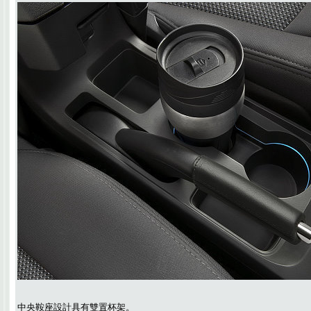
中央鞍座設計具有雙置杯架。