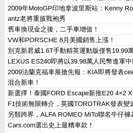
2009年MotoGP印地拿波里斯站：Kenny Rober
antz老將重披戰袍秀
舊車換現金之後，二手車增值！
VW和PORSCHE 8月美國銷售上漲！
別克新君威1.6T手動精英運動版僅售19.9
LEXUS ES240即將以39.98萬人民幣進軍
2009法蘭克福車展搶先報：KIA即將發表cee'd
混合新車！
新選擇！泰國FORD Escape新推E20 4×2 
F1技術無限轉介，英國TOROTRAK發表
另類跨界，ALFA ROMEO MiTo聯名牛
Cars.com選出史上最糟車款！