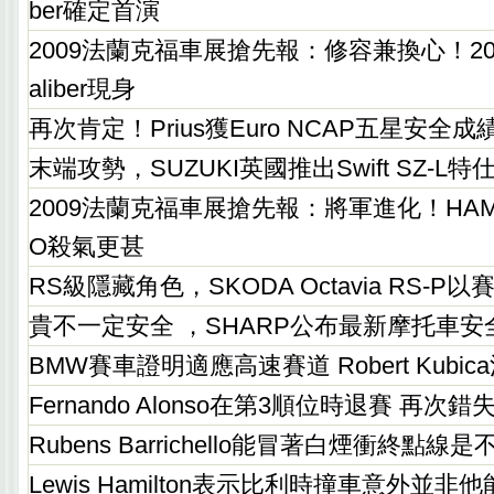
ber確定首演
2009法蘭克福車展搶先報：修容兼換心！201
aliber現身
再次肯定！Prius獲Euro NCAP五星安全成
末端攻勢，SUZUKI英國推出Swift SZ-L
2009法蘭克福車展搶先報：將軍進化！HAMANN
O殺氣更甚
RS級隱藏角色，SKODA Octavia RS-
貴不一定安全 ，SHARP公布最新摩托車
BMW賽車證明適應高速賽道 Robert Kubic
Fernando Alonso在第3順位時退賽 再次
Rubens Barrichello能冒著白煙衝終點
Lewis Hamilton表示比利時撞車意外並非