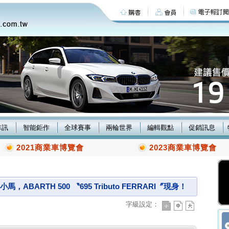
車訊
智能鉅作
全球賽事
兩輪世界
編輯觀點
促銷訊息
2021商業車博覽會
2023商業車博覽會
ABARTH 500 〝695 Tributo FERRARI〞現身！
字級設定：