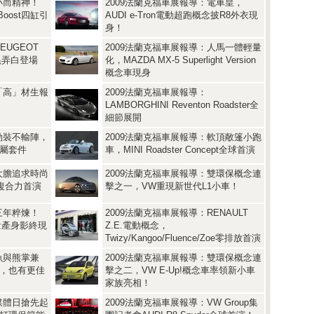
小而精神！
2009法蘭克福車展報導：電車皇，
oost四缸引
AUDI e-Tron電動超跑概念披R8外衣現
身！
EUGEOT
2009法蘭克福車展報導：人馬一體輕量
黑弄白登場
化，MAZDA MX-5 Superlight Version
概念車現身
「高」材生報
2009法蘭克福車展報導：
LAMBORGHINI Reventon Roadster全
細節展開
勁裝不輸陣，
2009法蘭克福車展報導：軟頂敞篷小跑
o專屬套件
車，MINI Roadster Concept全球首演
大膽追求時尚
2009法蘭克福車展報導：雙環保概念連
ro複合力首演
擊之一，VW重現新世代L1小車！
三年粹煉！
2009法蘭克福車展報導：RENAULT
de量產身影終現
Z.E.電動概念，
Twizy/Kangoo/Fluence/Zoe零排放首演
魚與熊掌兼
2009法蘭克福車展報導：雙環保概念連
動能，也有更佳
擊之二，VW E-Up!概念車率領新小車
家族亮相！
媒體日搶先起
2009法蘭克福車展報導：VW Group集