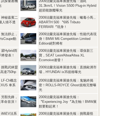
：試探量產機
2009法蘭克福車展搶先報：油耗
光
31.3km/L！Vision S500 Plug-in Hybrid
超節能旗艦曝光
：神秘嘉賓二
2009法蘭克福車展搶先報：蠍毒小馬，
車讓人猜不透
ABARTH 500 〝695 Tributo
FERRARI〞現身！
：無法靜止，
2009法蘭克福車展搶先報：性能代表現
rtsCoupe動
身！BMW M6 Competition Limited
Edition絕對稀有
Hybrid而
2009法蘭克福車展搶先報：環保新三
擎即將發表！
寶，SEAT Leon∕Altea∕Altea XL
Ecomoive連發！
：挑戰武林盟
2009法蘭克福車展搶先報：直挑歐洲市
高達750hp
場，HYUNDAI ix35規格曝光
LF-Ch概念
2009法蘭克福車展搶先報：鬼魅終揭
EXUS 車系
密！ROLLS-ROYCE Ghost規格完整曝
光
：另類先鋒，
2009法蘭克福車展搶先報：
科技革命首演！
〝Experiencing Joy〞為主軸！BMW展
館要動起來！
iMiEV法系
2009法蘭克福車展搶先報：挑戰最怪