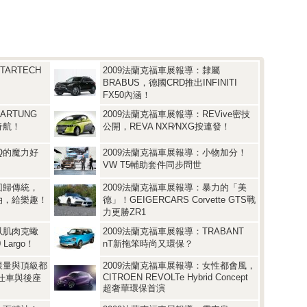
ARTECH
2009法蘭克福車展報導：隸屬
BRABUS，德國CRD推出INFINITI
FX50內涵！
ARTUNG
2009法蘭克福車展報導：REVive密技
野奇航！
公開，REVA NXR∕NXG按連發！
iQ的魔力好
2009法蘭克福車展報導：小物加分！
VW T5輔助套件同步問世
回歸傳統，
2009法蘭克福車展報導：暴力的「美
用汽油，給樂趣！
德」！GEIGERCARS Corvette GTS戰
力更勝ZR1
以肌肉克蠍
2009法蘭克福車展報導：TRABANT
Largo！
nT新拖笨時尚又環保？
限量與頂級都
2009法蘭克福車展報導：女性都會風，
CITROEN REVOLTe Hybrid Concept
特仕車與後座
超奢華環保首演