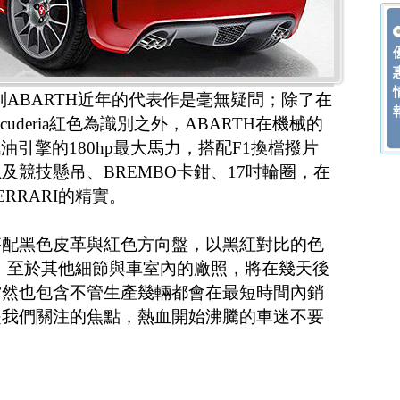
名列ABARTH近年的代表作是毫無疑問；除了在
cuderia紅色為識別之外，ABARTH在機械的
汽油引擎的180hp最大馬力，搭配F1換檔撥片
及競技懸吊、BREMBO卡鉗、17吋輪圈，在
RRARI的精實。
搭配黑色皮革與紅色方向盤，以黑紅對比的色
所在；至於其他細節與車室內的廠照，將在幾天後
當然也包含不管生產幾輛都會在最短時間內銷
是我們關注的焦點，熱血開始沸騰的車迷不要