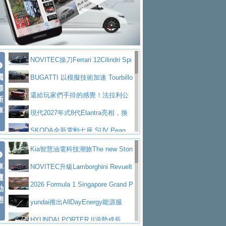
大型 SUV 鎖定七人座豪華市場
BMW攜手漫威電影【蜘蛛人：重生
拌車
消防車除了滅火裝備還需要什麼？
日】
Skoda 發表全新 Peaq 內裝：七人
一探SITRAK “準” 消防車的究竟
大益金龍初試啼聲，汽柴油5噸貨車
座純電旗艦 SUV，行李廂最大可達 935 公
全新純電 Mercedes-Benz C 400 4
不是對手
正宗年鑑2025年全球自動車年鑑1月
升
MATIC Electric 登場
奢華與科技大躍進，MAZDA全新3
NOVITEC操刀Ferrari 12Cilindri Spi
下旬問世！
2024第六屆ISUZU運轉職人挑戰賽
代CX-5全方位進化提前亮相並展開預售94.9
馬自達公布 2027 年式 MX-5 更
國
der 碳纖維空力、鍛造輪圈與Inconel排氣
BUGATTI 以模擬技術加速 Tourbillo
首度前進南台灣熱烈開戰
豪華電能休旅新星 Audi Q4 Sportba
際
萬起
新，新增 Yakudo 特別版
Skoda Peaq 發表全新電動動力系
上身
n 動態開發
還給玩家們手排的感覺！法拉利公
新
ck 55 e-tron S line
Scania Taiwan 逆風而行，加深力
統 最長續航逾 640 公里、支援雙向供電
BMW M2 首度導入 xDrive 四驅，
車
布12Cilidri Manaule手排超跑產品細節
現代2027年式8代Elantra亮相，換
道投資布局
美國與瑞士需求成關鍵推手
The all-new T-Roc 魅力 自成焦點
裝更銳利的造型、更先進的資訊娛樂系統及
SKODA全新電動七座 SUV Peaq
Maserati GT2 Stradale「Tribute to
更高效的動力
問世，擁有品牌史上最寬敞且豪華的座艙
AUDI推出首款高性能油電超跑Nuvo
Kia智慧油電科技潮旅The new Ston
MC12」全球首度亮相
迎接 RANGE ROVER 品牌家族第
車
lari，0到100公里加速2.6秒、極速350公里
百年三叉戟傳奇再啟程 Maserati 重
ic 1-7月累計銷量創歷史新高
NOVITEC升級Lamborghini Revuelt
壇
五位成員 全新 RANGE ROVER GT 預告登
造型華麗時尚、科技座艙再進化，P
／小時
返 1000 Miglia 傳承競速榮耀
法拉利首款純電跑車Luce亮相，最
o 綜效輸出增至1,048匹
2026 Formula 1 Singapore Grand P
動
場
eugeot 208小改款發表上市94.8萬起
態
大馬力超過1000匹並具備530公里最大續航
小車大空間、座艙科技更先進，SK
rix 新加坡大獎賽 Audi 極速之旅開放報名
yundai推出AllDayEnergy能源服
里程
ODA發表全新純電跨界休旅Eipq祭平民化車
賓士AMG.EA專屬平台首作，Merc
務 讓電動車化身行動儲能系統
HYUNDAI PORTER II逆勢成長，