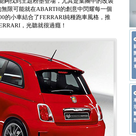
必能夠找到主題粉墨登場，尤其是集團中的改裝
500的無限可能就在ABARTH的創意中閃耀每一個
00的小車結合了FERRARI純種跑車風格，推
o FERRARI，光聽就很過癮！