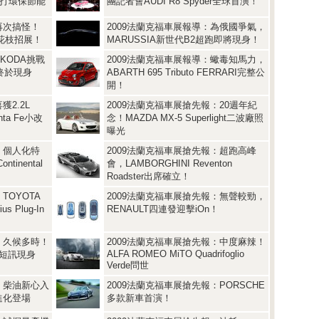
主打環保節能
團記者會AUDI R8 Spyder全球首演！
再次搞怪！
2009法蘭克福車展報導：為俄國爭氣，
se花枝招展！
MARUSSIA新世代B2超跑即將現身！
KODA挑戰
2009法蘭克福車展報導：蠍毒知馬力，
i終於現身
ABARTH 695 Tributo FERRARI完整公
開！
獲2.2L
2009法蘭克福車展搶先報：20週年紀
nta Fe小改
念！MAZDA MX-5 Superlight二波廠照
曝光
：個人化特
2009法蘭克福車展搶先報：超跑高峰
ntinental
會，LAMBORGHINI Reventon
Roadster出席確立！
TOYOTA
2009法蘭克福車展搶先報：無聲較勁，
us Plug-In
RENAULT四連發迎擊iOn！
：久候多時！
2009法蘭克福車展搶先報：中度麻辣！
ALFA ROMEO MiTO Quadrifoglio
V10短訊現身
Verde問世
：柴油新心入
2009法蘭克福車展搶先報：PORSCHE
V進化登場
多款新車首演！