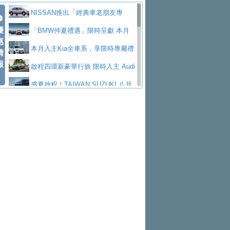
價89萬起
edes-AMG 全新GT 4-Door Coupe全球首發
福斯推出首款GTI純電性能掀背ID.
勇奪中型貨車銷售冠軍
父親節霸氣獻禮！PGO 威力125 最
NISSAN推出「經典車老朋友專
Polo GTI，擁有226匹馬力和零百加速 6.8
Jaguar 公布四門 GT車款正式車名
優
低入手價 $60,900 起 省油ｘ安全ｘ大空間
福斯商旅挺頭家 推出「德系質感 精
案」 以匠人精神煥新珍品座駕
「BMW仲夏禮遇」限時呈獻 本月
惠
秒的實力
為JAGUAR TYPE 01
終於跟上進度，LEXUS發表首款三
陪爸爸輕鬆
算圓夢」專案
和運租車榮獲國家品牌玉山獎 以智
入主即享尊榮豪華五星假期 多元優購方案
本月入主Kia全車系，享限時專屬禮
情
報
排六座純電旗艦休旅 TZ
有錢也買不到的Golf R！福斯打造
慧移動與綠能創新
Volvo Trucks 承諾成為高科技供應
同步實施
遇
啟程四環新豪華行旅 限時入主 Audi
全新Golf R 24h賽車將挑戰紐柏林24小時耐
SKODA公布全新小型純電跨界休旅
鏈的可靠夥伴
XFORCE攜手臺南祀典大天后宮 試
A6 旗艦陣容 低月付5,888元起及3 年乙式險
盛夏啟程！TAIWAN SUZUKI 八月
久賽
Epiq內裝設計，預計5月19日全球首發
福斯全新 ID. Polo 起跳價約台幣94
乘就送限量「幸福駕到」過爐御守
NISSAN X-TRAIL 上市首月銷量
購置金
禮遇全面升級
無懼暑假出行！ZS玩美Cool版與G5
萬，續航里程可達到455公里附氣動式按摩
福斯宣布Golf與T-Roc推出Full Hybri
躋身同級前3名
格上租車暑期享8% LINE POINTS
0 PLUS酷涼特仕版升級通風座椅
Ford天外飛來禮 Territory旗艦響宴
座椅
d全油電複合動力車型，預計於今年第四季
KIA米蘭設計周展出Vision Meta Tu
回饋 再抽黑鑰匙尊榮禮遇
Toyota歐洲純電車銷量翻倍 2026
三件組 再享0利率 入主再抽美國雙人來回機
Forester油電版上市週年保固升級
上市
rismo概念車並公布所有相關資訊，未來將
BMW 旗艦房車7系列中期改款，外
上半年成長113％
Subaru推動燃油、油電與純電車混
票
父親節再享SUBARU爸氣豪禮
PEUGEOT、CITROEN「EN ROU
是命名為EV8
觀煥然一新、內裝科技與電動車續航里程大
借「東風」之力，HONDA推出中國
線生產 以彈性製造應對市場變化
魅力 自成焦點 胡宇威擔任 The all-
TE！La Vie en Route｜法式日常，即刻啟
全能ZS翻玩新視界！全新27年式換
幅升級
製造日本重新貼牌全新4代Insight純電動休
new T-Roc 品牌大使 攜手Volkswagen展現
匠心淬鍊展現世代躍進 ALL-NEW
程」 全車系享 5 年
裝曜黑風格套件 含舊換新60萬內輕鬆入手
暑假購車趁現在！ PGO 全車系一
旅
不被定義的
MAZDA CX-5 延長保固禮遇限時實施
2026 Honda Motorcycle Cruiser 風
日限定賞車會 指定車款送3,000元加油卡
特斯拉掀充電價格戰 EVOASIS推
格騎士趴圓滿落幕 風格由你定義！一起騎
全台最速充電樁降臨桃園！ 華城電
訂閱制假日最低5.25元會員優惠
Honda Motorcycle攜手築間餐飲集