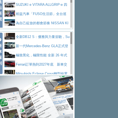
焦
V Prestige
SUZUKI e VITARA ALLGRIP-e 四
點
新
驅精神的純電新詮釋
裕益汽車「FUSO生活節」全台巡
聞
迴 結合生活體驗、交通安全與購車優惠
為自己綻放的都會節奏 NISSAN KI
CKS SAKURA
為品味獨具層峰買家打造的頂級座
全新DB12 S：優雅與力量並馳，Su
駕，MAZDA CX-90 33T AWD Premium Ca
安心舒適旅游的好夥伴 MG HS PH
新
per Tourer的顛峰之作
新一代Mercedes-Benz GLA正式登
ptain Seat
EV
許自己和家人一部舒適安全又高科
車
場 續航最高657公里、支援320kW快充
極致黑化，極限性能 全新 26 年式
報
技的座駕! Ford Territory中型油電休旅
後疫情時代最安全高效重型卡車FU
到
DEFENDER OCTA BLACK 限量登台
Ferrari訂單熱到2027年底 新車交
SO Super Great今日在台登場，結合先進安
中部車業老字號佳樂汽車取得Stella
付至少得等一年以上
Mitsubishi Eclipse Cross轉型純電
全輔助科技
ntis四品牌經銷權，全新多品牌旗艦展示中
屏東特搜大隊再添新利器 SITRAK
休旅 87kWh電池續航超過600公里
全新BMW 318i Touring豪華旅行車
心開幕啟用
救助器材車
買氣不衰、SUZUKI經銷商勇於開啟
全台限量200台 進化現型
不等零關稅的紅利，Jeep品牌今日
全新大店，新北都鈴木占地500坪土城旗艦
2025第七屆ISUZU運轉職人挑戰賽
起展開首批車交車
Volvo EX60 即將叩關，靜肅性、底
展示中心開幕
熱血登場 展現極致車技與專業職人精神
H2GP世界總決賽圓滿落幕 台灣團
盤與數位介面搶先揭露
Audi Q9 將於 2026 年底上市 旗艦
隊表現精彩
淨零減碳指標性應用 純電動水泥預