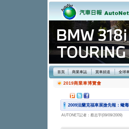
首頁
商業車誌
賞車頻道
全球
2019商業車博覽會
2009法蘭克福車展搶先報：蠍毒小馬，
AUTONET記者：蔡志宇(09/09/2009)