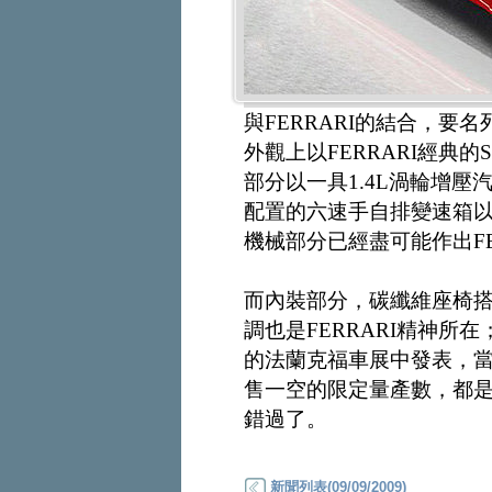
與FERRARI的結合，要
外觀上以FERRARI經典的S
部分以一具1.4L渦輪增壓
配置的六速手自排變速箱以
機械部分已經盡可能作出FE
而內裝部分，碳纖維座椅
調也是FERRARI精神
的法蘭克福車展中發表，
售一空的限定量產數，都
錯過了。
新聞列表(09/09/2009)