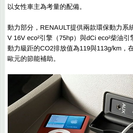
以女性車主為考量的配備。
動力部分，RENAULT提供兩款環保動力系統，
V 16V eco²引擎（75hp）與dCi eco²柴
動力級距的CO2排放值為119與113g/km，
歐元的節能補助。