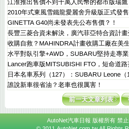
江淮推出售價不到十萬人民幣的都市版瑞鷹
2010年式東風雪鐵龍愛麗舍升級版正式發
GINETTA G40尚未發表先公布售價？！
長豐三菱合資未解決，廣汽菲亞特合資計畫
收購自救？MAHINDRA計畫收購工廠在美
水平對臥引擎+AWD，SUBARU堅持走專
Lancer跑車版MITSUBISHI FTO，短命道
日本名車系列（127）：SUBARU Leone（19
誰說新車很省油？老車也很厲害！
前一天文章列表
AutoNet汽車日報 版權所有 禁
© 2011 AutoNet.com.tw All Rights 