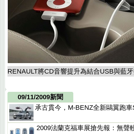
RENAULT將CD音響提升為結合USB與
09/11/2009新聞
承古貫今，M-BENZ全新鷗翼跑車S
2009法蘭克福車展搶先報：無聲較