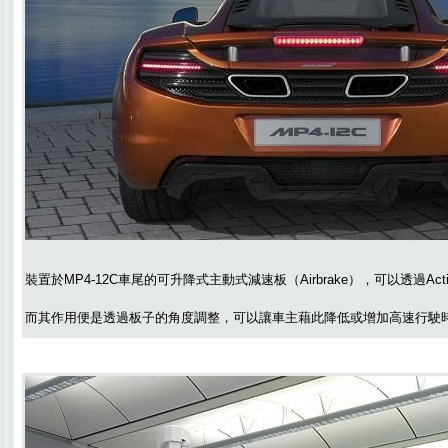
裝置於MP4-12C車尾的可升降式主動式減速板（Airbrake），可以透過Acti
而其作用便是透過板子的角度調整，可以讓車主藉此降低或增加高速行駛