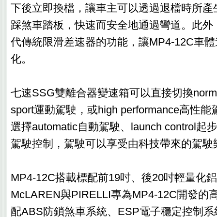
下後立即換檔，讓車主可以透過退檔時所產
踩煞車踏板，快速而安全地通過彎道。此外
代傳統限滑差速器的功能，讓MP4-12C車
化。
七速SSG雙離合器變速箱可以直接切換norm
sport運動駕駛，或high performance
選擇automatic自動駕駛、launch control
駕駛控制，駕駛可以享受由科技帶來的駕駛
MP4-12C搭載標配前19吋、後20吋輕量
McLAREN與PIRELLI專為MP4-12C開
配ABS防鎖煞車系統、ESP電子穩定控制系