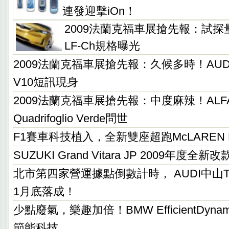
連發迎擊iOn！
2009法蘭克福車展搶先報：試探
LF-Ch規格曝光
2009法蘭克福車展搶先報：久候多時！AUDI R8 
V10短訊現身
2009法蘭克福車展搶先報：中度麻辣！ALFA 
Quadrifoglio Verde問世
F1賽車科技植入，全新雙座超跑McLAREN M
SUZUKI Grand Vitara JP 2009年度全
北市第四家營運據點倒數計時， AUDI中山Ter
1月底落成！
少點廢氣，樂趣加倍！BMW EfficientDyn
節能科技