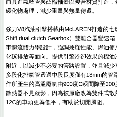
而其進氣歧管與凸輪軸蓋以複合材質打造，表面以
碳化物處理，減少重量與熱量傳遞。
強力V8汽油引擎搭載由McLAREN打造的七速S
Shift dual clutch Gearbox）雙離合
車體流體力學設計，強調兼顧性能、燃油使
化碳排放等面向。提供引擎冷卻效果的機油
附近，以減少不必要的管路設置，並且減少
多段化排氣管透過中段長度僅有18mm的管
作所產生的高溫廢氣由900度C瞬間降至30
散熱器不見蹤影，因為被原廠改為雙件式散熱
12C的車頭更為低平，有助於切開風阻。