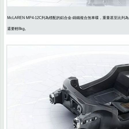
McLAREN MP4-12C列為標配的鋁合金-鑄鐵複合煞車碟，重量甚至比
還要輕8kg。