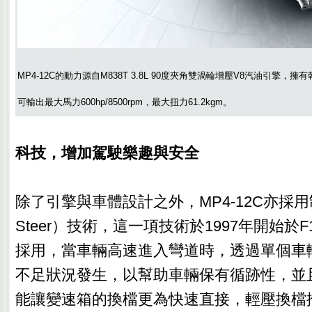
MP4-12C的動力源自M838T 3.8L 90度夾角雙渦輪增壓V8汽油引擎
可輸出最大馬力600hp/8500rpm，最大扭力61.2kgm。
科技，增加駕駛樂趣與安全
除了引擎與車體設計之外，MP4-12C亦採用制
Steer）技術，這一項技術於1997年開始於
採用，當車輛高速進入彎道時，透過單個車
不足狀況發生，以幫助車輛保有循跡性，並且結
能讓變速箱的換檔更為快速直接，輕壓換檔