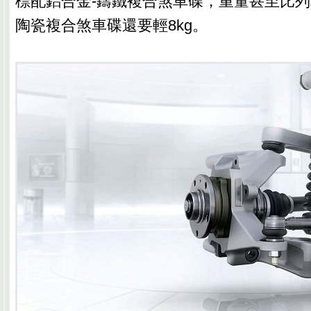
標配鋁合金-鑄鐵複合煞車碟，重量甚至比列
陶瓷複合煞車碟還要輕8kg。