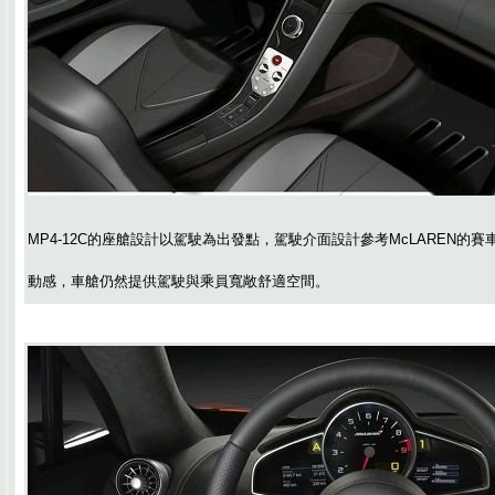
MP4-12C的座艙設計以駕駛為出發點，駕駛介面設計參考McLAREN的
動感，車艙仍然提供駕駛與乘員寬敞舒適空間。