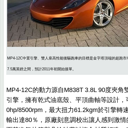
MP4-12C中置引擎、雙人座高性能後驅跑車的目標是金字塔頂端的超跑市場
7.5萬英鎊之間，預計2011年初開始接單。
MP4-12C的動力源自M838T 3.8L 90度
引擎，擁有乾式油底殼、平頂曲軸等設計，可
0hp/8500rpm，最大扭力61.2kgm於引擎轉
輸出達80％，原廠刻意調校出讓人感到激情