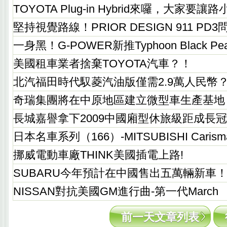
TOYOTA Plug-in Hybrid來囉，大家要讓
堅持視覺路線！PRIOR DESIGN 911 PD3
一身黑！G-POWER新推Typhoon Black P
美國租車業者捨棄TOYOTA汽車？！
北汽福田時代馭菱汽油版僅需2.9萬人民幣
奇瑞集團將在中原地區建立微型車生產基地
長城嘉譽拿下2009中國廂型休旅級距成長
日本名車系列（166）-MITSUBISHI Carism
挪威電動車廠THINK美國插電上路!
SUBARU今年預計在中國售出五萬輛新車
NISSAN對抗美國GM進行曲-第一代March
前一天文章列表