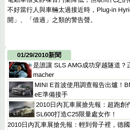
不好當行人與車輛太過接近時，Plug-in Hy
開」、「借過」之類的警告聲。
01/29/2010新聞
是誰讓 SLS AMG成功穿越隧道？正是M
macher
MINI E首波使用調查報告出爐！BMW C
eE準備接手
2010日內瓦車展搶先報：超跑創作
SL600打造C25限量處女作！
2010日內瓦車展搶先報：輕到骨子裡，德國E