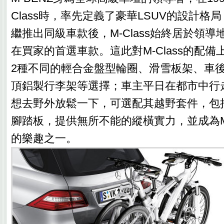
Class時，率先定義了豪華LSUV的設計格
繼推出同級車款後，M-Class始終居於領導
在買家的首選車款。這此對M-Class的配備
2種不同的輕合金盤型輪圈、滑雪板架、車
頂鋁製行李架等選擇；車主平日在都市中行
想去野外放鬆一下，可選配其越野套件，包
腳踏板，提供無所不能的縱橫實力，並成為M-
的樂趣之一。