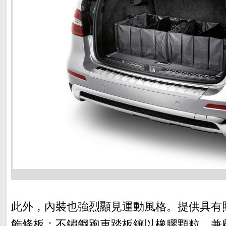
此外，內裝也強烈顯見運動風格。提供具有
飾條板；不鏽鋼跑車踏板鑲以橡膠顆粒，兼