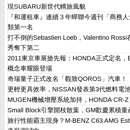
現SUBARU新世代轎旅風貌
『和運租車』連續３年蟬聯今週刊「商務人
類第一名
打不倒的Sebastien Loeb，Valentino Ro
秀奪下第二
2011東京車展搶先報：HONDA正式定名，E
概念車耀眼登場
奇瑞量子正式改名「觀致QOROS」汽車！
更輕更具效率，NISSAN發表第3代燃料電
MUGEN機械增壓系統加持，HONDA CR-Z
Small Block引擎開枝散葉，GM歡慶累積
旅行性能霸主現身？M-BENZ C63 AMG Estate 