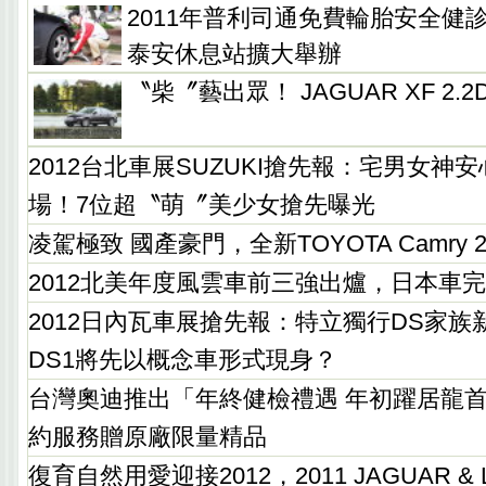
2011年普利司通免費輪胎安全健
泰安休息站擴大舉辦
〝柴〞藝出眾！ JAGUAR XF 2
2012台北車展SUZUKI搶先報：宅男女神
場！7位超〝萌〞美少女搶先曝光
凌駕極致 國產豪門，全新TOYOTA Camry 
2012北美年度風雲車前三強出爐，日本車
2012日內瓦車展搶先報：特立獨行DS家族新
DS1將先以概念車形式現身？
台灣奧迪推出「年終健檢禮遇 年初躍居龍
約服務贈原廠限量精品
復育自然用愛迎接2012，2011 JAGUAR & L