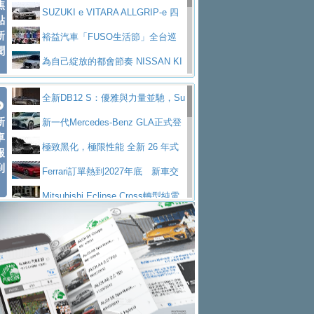
焦
V Prestige
SUZUKI e VITARA ALLGRIP-e 四
點
新
驅精神的純電新詮釋
裕益汽車「FUSO生活節」全台巡
聞
迴 結合生活體驗、交通安全與購車優惠
為自己綻放的都會節奏 NISSAN KI
CKS SAKURA
為品味獨具層峰買家打造的頂級座
全新DB12 S：優雅與力量並馳，Su
駕，MAZDA CX-90 33T AWD Premium Ca
安心舒適旅游的好夥伴 MG HS PH
新
per Tourer的顛峰之作
新一代Mercedes-Benz GLA正式登
ptain Seat
EV
許自己和家人一部舒適安全又高科
車
場 續航最高657公里、支援320kW快充
極致黑化，極限性能 全新 26 年式
報
技的座駕! Ford Territory中型油電休旅
後疫情時代最安全高效重型卡車FU
到
DEFENDER OCTA BLACK 限量登台
Ferrari訂單熱到2027年底 新車交
SO Super Great今日在台登場，結合先進安
中部車業老字號佳樂汽車取得Stella
付至少得等一年以上
Mitsubishi Eclipse Cross轉型純電
全輔助科技
ntis四品牌經銷權，全新多品牌旗艦展示中
屏東特搜大隊再添新利器 SITRAK
休旅 87kWh電池續航超過600公里
全新BMW 318i Touring豪華旅行車
心開幕啟用
救助器材車
買氣不衰、SUZUKI經銷商勇於開啟
全台限量200台 進化現型
不等零關稅的紅利，Jeep品牌今日
全新大店，新北都鈴木占地500坪土城旗艦
2025第七屆ISUZU運轉職人挑戰賽
起展開首批車交車
Volvo EX60 即將叩關，靜肅性、底
展示中心開幕
熱血登場 展現極致車技與專業職人精神
H2GP世界總決賽圓滿落幕 台灣團
盤與數位介面搶先揭露
Audi Q9 將於 2026 年底上市 旗艦
隊表現精彩
淨零減碳指標性應用 純電動水泥預