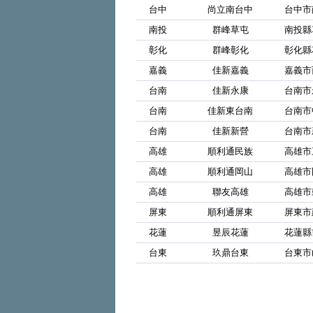
台中
尚立南台中
台中市
南投
群峰草屯
南投縣
彰化
群峰彰化
彰化縣
嘉義
佳新嘉義
嘉義市
台南
佳新永康
台南市
台南
佳新東台南
台南市
台南
佳新新營
台南市
高雄
順利通民族
高雄市
高雄
順利通岡山
高雄市
高雄
聯友高雄
高雄市
屏東
順利通屏東
屏東市
花蓮
昱辰花蓮
花蓮縣
台東
玖鼎台東
台東市