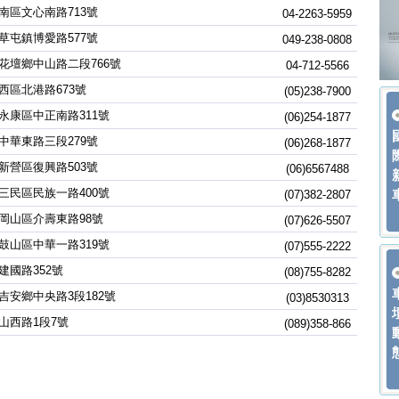
南區文心南路713號
04-2263-5959
草屯鎮博愛路577號
049-238-0808
花壇鄉中山路二段766號
04-712-5566
西區北港路673號
(05)238-7900
永康區中正南路311號
(06)254-1877
中華東路三段279號
(06)268-1877
新營區復興路503號
(06)6567488
三民區民族一路400號
(07)382-2807
岡山區介壽東路98號
(07)626-5507
鼓山區中華一路319號
(07)555-2222
建國路352號
(08)755-8282
吉安鄉中央路3段182號
(03)8530313
山西路1段7號
(089)358-866