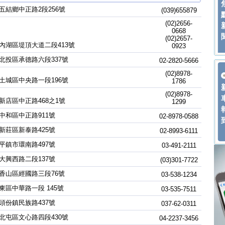
五結鄉中正路2段256號
(039)655879
(02)2656-
0668
(02)2657-
內湖區堤頂大道二段413號
0923
北投區承德路六段337號
02-2820-5666
(02)8978-
土城區中央路一段196號
1786
(02)8978-
新店區中正路468之1號
1299
中和區中正路911號
02-8978-0588
新莊區新泰路425號
02-8993-6111
平鎮市環南路497號
03-491-2111
大興西路二段137號
(03)301-7722
香山區經國路三段76號
03-538-1234
東區中華路一段 145號
03-535-7511
頭份鎮民族路437號
037-62-0311
北屯區文心路四段430號
04-2237-3456