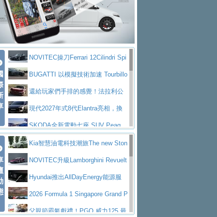
大型 SUV 鎖定七人座豪華市場
BMW攜手漫威電影【蜘蛛人：重生
拌車
消防車除了滅火裝備還需要什麼？
日】
Skoda 發表全新 Peaq 內裝：七人
一探SITRAK “準” 消防車的究竟
大益金龍初試啼聲，汽柴油5噸貨車
座純電旗艦 SUV，行李廂最大可達 935 公
全新純電 Mercedes-Benz C 400 4
不是對手
正宗年鑑2025年全球自動車年鑑1月
升
MATIC Electric 登場
奢華與科技大躍進，MAZDA全新3
NOVITEC操刀Ferrari 12Cilindri Spi
下旬問世！
2024第六屆ISUZU運轉職人挑戰賽
代CX-5全方位進化提前亮相並展開預售94.9
馬自達公布 2027 年式 MX-5 更
國
der 碳纖維空力、鍛造輪圈與Inconel排氣
BUGATTI 以模擬技術加速 Tourbillo
首度前進南台灣熱烈開戰
豪華電能休旅新星 Audi Q4 Sportba
際
萬起
新，新增 Yakudo 特別版
Skoda Peaq 發表全新電動動力系
上身
n 動態開發
還給玩家們手排的感覺！法拉利公
新
ck 55 e-tron S line
Scania Taiwan 逆風而行，加深力
統 最長續航逾 640 公里、支援雙向供電
BMW M2 首度導入 xDrive 四驅，
車
布12Cilidri Manaule手排超跑產品細節
現代2027年式8代Elantra亮相，換
道投資布局
美國與瑞士需求成關鍵推手
The all-new T-Roc 魅力 自成焦點
裝更銳利的造型、更先進的資訊娛樂系統及
SKODA全新電動七座 SUV Peaq
Maserati GT2 Stradale「Tribute to
更高效的動力
問世，擁有品牌史上最寬敞且豪華的座艙
AUDI推出首款高性能油電超跑Nuvo
Kia智慧油電科技潮旅The new Ston
MC12」全球首度亮相
迎接 RANGE ROVER 品牌家族第
車
lari，0到100公里加速2.6秒、極速350公里
百年三叉戟傳奇再啟程 Maserati 重
ic 1-7月累計銷量創歷史新高
NOVITEC升級Lamborghini Revuelt
壇
五位成員 全新 RANGE ROVER GT 預告登
造型華麗時尚、科技座艙再進化，P
／小時
返 1000 Miglia 傳承競速榮耀
法拉利首款純電跑車Luce亮相，最
o 綜效輸出增至1,048匹
Hyundai推出AllDayEnergy能源服
動
場
eugeot 208小改款發表上市94.8萬起
態
大馬力超過1000匹並具備530公里最大續航
小車大空間、座艙科技更先進，SK
務 讓電動車化身行動儲能系統
2026 Formula 1 Singapore Grand P
里程
ODA發表全新純電跨界休旅Eipq祭平民化車
賓士AMG.EA專屬平台首作，Merc
rix 新加坡大獎賽 Audi 極速之旅開放報名
父親節霸氣獻禮！PGO 威力125 最