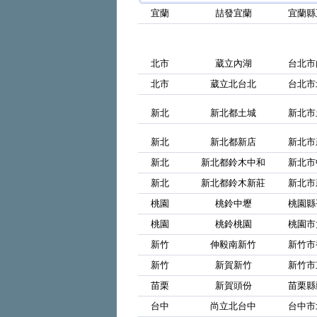
宜蘭
喆發宜蘭
宜蘭縣
北市
葳立內湖
台北市
北市
葳立北台北
台北市
新北
新北都土城
新北市
新北
新北都新店
新北市
新北
新北都鈴木中和
新北市
新北
新北都鈴木新莊
新北市
桃園
桃鈴中壢
桃園縣
桃園
桃鈴桃園
桃園市
新竹
伸毅南新竹
新竹市
新竹
新賀新竹
新竹市
苗栗
新賀頭份
苗栗縣
台中
尚立北台中
台中市