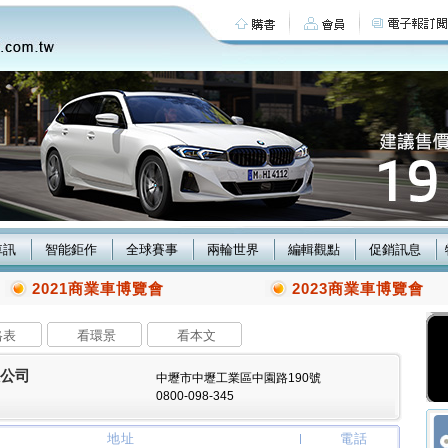
車訊
智能鉅作
全球賽事
兩輪世界
編輯觀點
促銷訊息
2021商業車博覽會
2023商業車博覽會
格表
看環景
看本文
限公司
中壢市中壢工業區中園路190號
0800-098-345
地址
電話