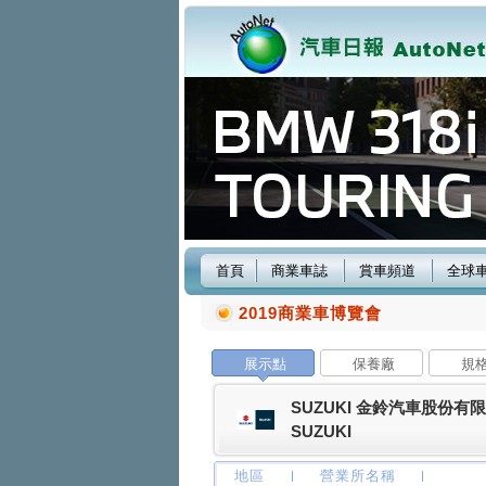
首頁
商業車誌
賞車頻道
全球
2019商業車博覽會
展示點
保養廠
規
SUZUKI 金鈴汽車股份有
SUZUKI
地區
營業所名稱