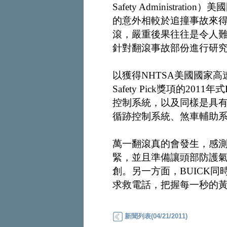
Safety Administr
的意外相較於追撞事故來得低
滾，嚴重後果往往是令人難以
針對翻滾事故部份進行研究
以獲得NHTSA美國國家高
Safety Pick獎項的2011
控制系統，以及同樣是具
循跡控制系統、煞車輔助
萬一翻滾真的會發生，感
緊，並且準備讓頭部防護
創。另一方面，BUICK同
求救電話，把握每一秒的
新聞列表(04/21/2011)