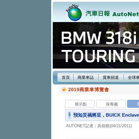
首頁
商業車誌
賞車頻道
全球
2019商業車博覽會
展示點
保養廠
預知災禍將至，BUICK Encl
AUTONET記者：吳煌棋(04/21/2011)