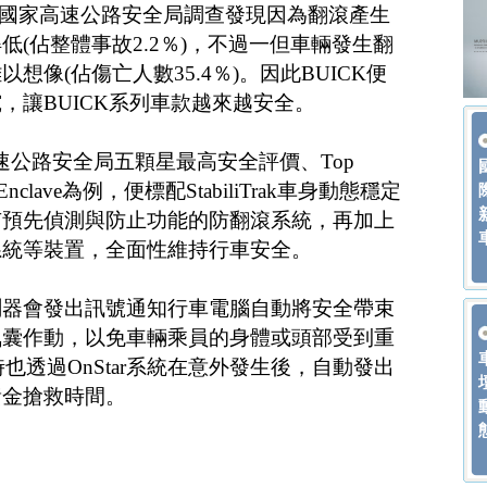
ation）美國國家高速公路安全局調查發現因為翻滾產生
(佔整體事故2.2％)，不過一但車輛發生翻
想像(佔傷亡人數35.4％)。因此BUICK便
，讓BUICK系列車款越來越安全。
速公路安全局五顆星最高安全評價、Top
年式Enclave為例，便標配StabiliTrak車身動態穩定
有預先偵測與防止功能的防翻滾系統，再加上
系統等裝置，全面性維持行車安全。
測器會發出訊號通知行車電腦自動將安全帶束
氣囊作動，以免車輛乘員的身體或頭部受到重
時也透過OnStar系統在意外發生後，自動發出
黃金搶救時間。