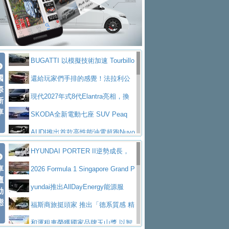
座純電旗艦 SUV，行李廂最大可達 935 公
全新純電 Mercedes-Benz C 400 4
拌車
消防車除了滅火裝備還需要什麼？
升
MATIC Electric 登場
奢華與科技大躍進，MAZDA全新3
一探SITRAK “準” 消防車的究竟
大益金龍初試啼聲，汽柴油5噸貨車
代CX-5全方位進化提前亮相並展開預售94.9
馬自達公布 2027 年式 MX-5 更
不是對手
正宗年鑑2025年全球自動車年鑑1月
萬起
新，新增 Yakudo 特別版
Skoda Peaq 發表全新電動動力系
BUGATTI 以模擬技術加速 Tourbillo
下旬問世！
2024第六屆ISUZU運轉職人挑戰賽
統 最長續航逾 640 公里、支援雙向供電
BMW M2 首度導入 xDrive 四驅，
國
n 動態開發
還給玩家們手排的感覺！法拉利公
首度前進南台灣熱烈開戰
豪華電能休旅新星 Audi Q4 Sportba
際
美國與瑞士需求成關鍵推手
The all-new T-Roc 魅力 自成焦點
布12Cilidri Manaule手排超跑產品細節
現代2027年式8代Elantra亮相，換
新
ck 55 e-tron S line
Scania Taiwan 逆風而行，加深力
Maserati GT2 Stradale「Tribute to
車
裝更銳利的造型、更先進的資訊娛樂系統及
SKODA全新電動七座 SUV Peaq
道投資布局
MC12」全球首度亮相
迎接 RANGE ROVER 品牌家族第
更高效的動力
問世，擁有品牌史上最寬敞且豪華的座艙
AUDI推出首款高性能油電超跑Nuvo
五位成員 全新 RANGE ROVER GT 預告登
造型華麗時尚、科技座艙再進化，P
lari，0到100公里加速2.6秒、極速350公里
百年三叉戟傳奇再啟程 Maserati 重
HYUNDAI PORTER II逆勢成長，
場
eugeot 208小改款發表上市94.8萬起
突然滿天都是小星星！ 台灣賓士突
車
／小時
返 1000 Miglia 傳承競速榮耀
法拉利首款純電跑車Luce亮相，最
勇奪中型貨車銷售冠軍
2026 Formula 1 Singapore Grand P
壇
襲式宣告全新 GLB 第四季上市即日起接單1
台灣僅此一台 ! ROYAL ENFIELD
大馬力超過1000匹並具備530公里最大續航
小車大空間、座艙科技更先進，SK
rix 新加坡大獎賽 Audi 極速之旅開放報名
yundai推出AllDayEnergy能源服
動
98萬起
SHOTGUN 650 x ROUGH CRAFTS 限量特
態
里程
ODA發表全新純電跨界休旅Eipq祭平民化車
賓士AMG.EA專屬平台首作，Merc
務 讓電動車化身行動儲能系統
福斯商旅挺頭家 推出「德系質感 精
仕版29日開放搶購
價89萬起
edes-AMG 全新GT 4-Door Coupe全球首發
福斯推出首款GTI純電性能掀背ID.
算圓夢」專案
和運租車榮獲國家品牌玉山獎 以智