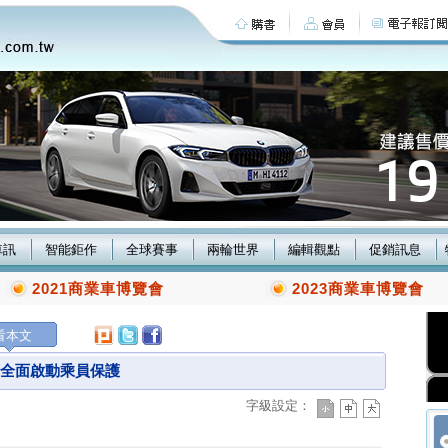
車訊
智能鉅作
全球賽事
兩輪世界
編輯觀點
促銷訊息
2021商業車博覽會
2023商業車博覽會
看本文
ave全面啟動乘員保護
字級設定：