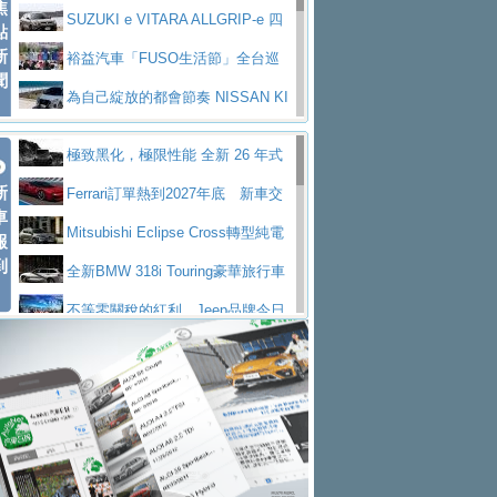
焦
V Prestige
SUZUKI e VITARA ALLGRIP-e 四
點
新
驅精神的純電新詮釋
裕益汽車「FUSO生活節」全台巡
聞
迴 結合生活體驗、交通安全與購車優惠
為自己綻放的都會節奏 NISSAN KI
CKS SAKURA
為品味獨具層峰買家打造的頂級座
極致黑化，極限性能 全新 26 年式
駕，MAZDA CX-90 33T AWD Premium Ca
安心舒適旅游的好夥伴 MG HS PH
新
DEFENDER OCTA BLACK 限量登台
Ferrari訂單熱到2027年底 新車交
ptain Seat
EV
許自己和家人一部舒適安全又高科
車
付至少得等一年以上
Mitsubishi Eclipse Cross轉型純電
報
技的座駕! Ford Territory中型油電休旅
後疫情時代最安全高效重型卡車FU
到
休旅 87kWh電池續航超過600公里
全新BMW 318i Touring豪華旅行車
SO Super Great今日在台登場，結合先進安
中部車業老字號佳樂汽車取得Stella
全台限量200台 進化現型
不等零關稅的紅利，Jeep品牌今日
全輔助科技
ntis四品牌經銷權，全新多品牌旗艦展示中
屏東特搜大隊再添新利器 SITRAK
起展開首批車交車
Volvo EX60 即將叩關，靜肅性、底
心開幕啟用
救助器材車
買氣不衰、SUZUKI經銷商勇於開啟
盤與數位介面搶先揭露
Audi Q9 將於 2026 年底上市 旗艦
全新大店，新北都鈴木占地500坪土城旗艦
2025第七屆ISUZU運轉職人挑戰賽
大型 SUV 鎖定七人座豪華市場
BMW攜手漫威電影【蜘蛛人：重生
展示中心開幕
熱血登場 展現極致車技與專業職人精神
H2GP世界總決賽圓滿落幕 台灣團
日】
Skoda 發表全新 Peaq 內裝：七人
隊表現精彩
淨零減碳指標性應用 純電動水泥預