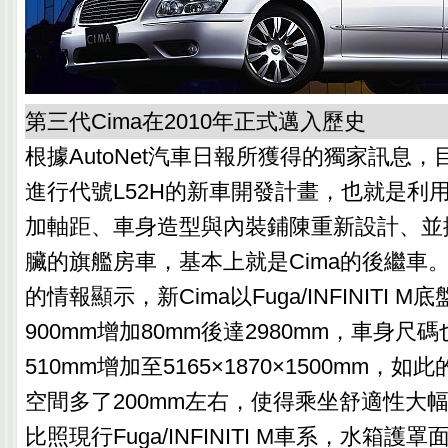
第三代Cima在2010年正式邁入歷史
根據AutoNet汽車日報所獲得的獨家訊息，目
進行代號L52H的新車開發計畫，也就是利用
加軸距、車身造型與內裝鋪陳重新設計、並換上V
臟的旗艦房車，基本上就是Cima的後繼車
的情報顯示，新Cima以Fuga/INFINITI 
900mm增加80mm後達2980mm，車身尺碼也由
510mm增加至5165×1870×1500mm，
空間多了200mm左右，使得乘坐舒適性大
比照現行Fuga/INFINITI M車系，水箱