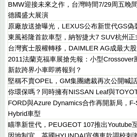
BMW迎接未來之作，台灣時間7/29周五晚
德國盛大展演
原廠放送搶曝光，LEXUS公布新世代GS偽
東風裕隆首款車型，納智捷大7 SUV杭州正
台灣賓士股權轉移，DAIMLER AG成最大
2011法蘭克福車展搶先報：小型Crossove
新款跨界小車即將報到？
堅稱不賣OPEL，GM集團總裁再次公開喊
你環保嗎？同時擁有NISSAN Leaf與TOYOTA
FORD與Azure Dynamics合作再開新局，F-Se
Hybrid車型
瞄準新世代，PEUGEOT 107推出Youtub
因地制宜，英國HYUNDAI宣傳車款調校刺