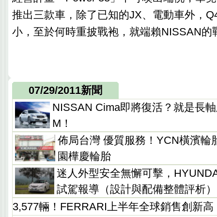
推出三款車，除了已知的JX、電動車外，Q
小，至於何時重披戰袍，就端賴NISSAN的
07/29/2011新聞
NISSAN Cima即將復活？就是長軸版Fu
M！
佈局台灣 優質服務！YCN橫濱
園樺慶輪胎
迷人外型安全無懈可擊，HYUNDAI So
試駕報導（設計與配備整體評析）
3,577輛！FERRARI上半年全球銷售創新高