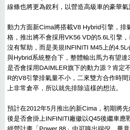
線條也將更為銳利，以營造高級車的豪華氣
動力方面新Cima將搭載V8 Hybrid引擎
格，推出將不會採用VK56 VD的5.6L引
沒有幫助，而是美規INFINITI M45上的4.5
與Hybrid系統整合下，整體輸出馬力有望達36
是否會採用DAIMLER旗下的動力源？肯定不
R的V8引擎排氣量不小，二來雙方合作時
上非常倉卒，所以就先排除這樣的想法。
預計在2012年5月推出的新Cima，初期將
後是否會掛上INFINITI廠徽以Q45後繼車
經營計畫「Power 88」中可嗅出端倪，畢竟20