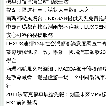
機車打造台灣全新低碳生活
觀點：國道行車，請對大車敬而遠之！
南瑪都颱風襲台，NISSAN提供天災免費
中颱南瑪都直撲台灣雨勢不停歇，LUXGEN
安心可靠的後援服務
LEXUS連續13年在台灣顧客滿意度調查中
鼓勵積極進取、致力學業，國瑞汽車頒發20
學金
南瑪都颱風來勢洶洶，MAZDA御守護提醒
是致命威脅，還是虛驚一場！？中國製汽車
行
2011法蘭克福車展搶先報：刻畫未來MPV樣
HX1前衛登場