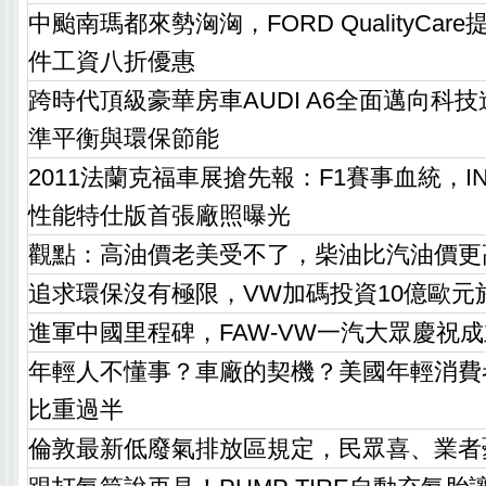
中颱南瑪都來勢洶洶，FORD QualityCa
件工資八折優惠
跨時代頂級豪華房車AUDI A6全面邁向科
準平衡與環保節能
2011法蘭克福車展搶先報：F1賽事血統，INFNITI
性能特仕版首張廠照曝光
觀點：高油價老美受不了，柴油比汽油價更
追求環保沒有極限，VW加碼投資10億歐元
進軍中國里程碑，FAW-VW一汽大眾慶祝成
年輕人不懂事？車廠的契機？美國年輕消費
比重過半
倫敦最新低廢氣排放區規定，民眾喜、業者