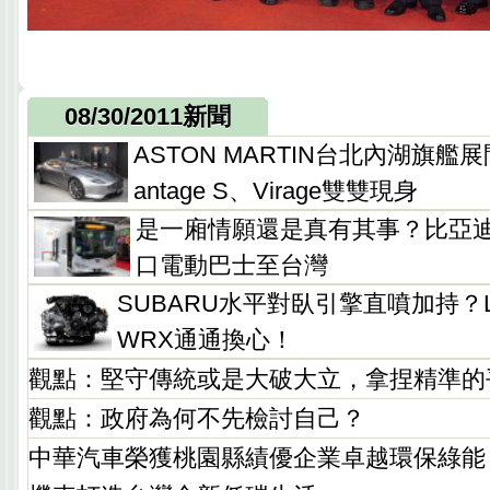
08/30/2011新聞
ASTON MARTIN台北內湖旗艦
antage S、Virage雙雙現身
是一廂情願還是真有其事？比亞
口電動巴士至台灣
SUBARU水平對臥引擎直噴加持？Leg
WRX通通換心！
觀點：堅守傳統或是大破大立，拿捏精準的
觀點：政府為何不先檢討自己？
中華汽車榮獲桃園縣績優企業卓越環保綠能，Gr