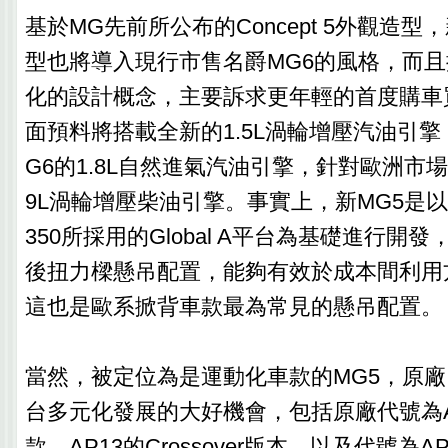
基於MG先前所公布的Concept 5外觀造型
型也將導入現行市售名爵MG6的風格，而
化的設計概念，主要訴求更年輕的首度購車
面預料將搭載全新的1.5L渦輪增壓汽油引
G6的1.8L自然進氣汽油引擎，針對歐洲市場
9L渦輪增壓柴油引擎。事實上，新MG5是以
350所採用的Global A平台為基礎進行開
後扭力樑懸吊配置，能夠有效於成本間利用
這也是歐系掀背車款最為常見的懸吊配置。
當然，被定位為是運動化車款的MG5，原
台多元化發展的大好機會，包括原廠代號為A
款、AP13的Crossover版本，以及代號為