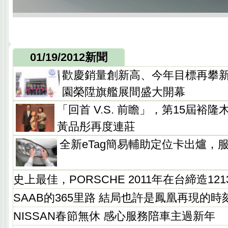
01/19/2012新聞
歡慶銷量創新高、今年目標再攀新
園榮陞旗艦展間盛大開幕
「回首 V.S. 前瞻」，第15屆裕
黃品彤再度連莊
全新eTag簡易輔助定位卡出爐，
史上最佳，PORSCHE 2011年在台締造12
SAAB的365里路 結局也許是鳳凰再現的時
NISSAN春節無休 感心服務陪車主過新年