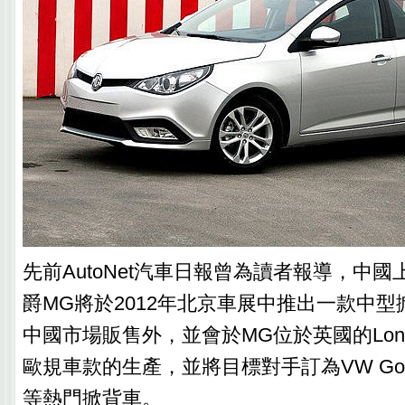
先前AutoNet汽車日報曾為讀者報導，中
爵MG將於2012年北京車展中推出一款中
中國市場販售外，並會於MG位於英國的Longb
歐規車款的生產，並將目標對手訂為VW Golf、
等熱門掀背車。