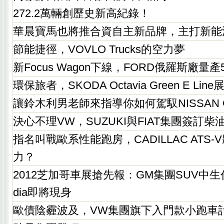
272.2萬輛創歷史新高紀錄！
華晨寶馬也將推合資自主新品牌，主打新能
節能捷徑，VOVLO Trucks的空力夢
新Focus Wagon下線，FORD俄羅斯廠量
環保旅者，SKODA Octavia Green E Lin
讓鈴木利男老師來指導你如何駕馭NISSAN GT
決心不理VW，SUZUKI與FIAT集團簽訂柴
指名叫戰歐系性能跑房，CADILLAC ATS
力？
2012芝加哥車展搶先報：GM集團SUV中生代
dia即將現身
歐債陰霾波及，VW集團旗下入門款小跑車