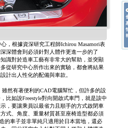
，根據資深研究工程師Ichirou Masamori表
們深深體會到必須針對人體作更進一步的了
的知識對於造車工藝有非常大的幫助，並突顯
許多從研究中心所作出來的實驗，都會將結果
們設計出人性化的配備與車款。
中，雖然有著便利的CAD電腦幫忙，但許多的設
比如說Freestyle對向開啟式車門，就是該中
顯示，要讓乘員以最省力且順手的方式啟閉車
啟方式、角度、重量材質甚至座椅造型都必須
製造的車子並非單純只適用於日本當地，還必