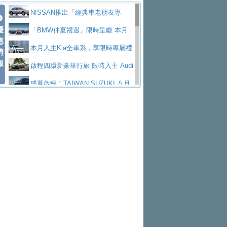
價89萬起
edes-AMG 全新GT 4-Door Coupe全球首發
福斯推出首款GTI純電性能掀背ID.
勇奪中型貨車銷售冠軍
父親節霸氣獻禮！PGO 威力125 最
NISSAN推出「經典車老朋友專
Polo GTI，擁有226匹馬力和零百加速 6.8
Jaguar 公布四門 GT車款正式車名
優
低入手價 $60,900 起 省油ｘ安全ｘ大空間
福斯商旅挺頭家 推出「德系質感 精
案」 以匠人精神煥新珍品座駕
「BMW仲夏禮遇」限時呈獻 本月
惠
秒的實力
為JAGUAR TYPE 01
終於跟上進度，LEXUS發表首款三
陪爸爸輕鬆
算圓夢」專案
和運租車榮獲國家品牌玉山獎 以智
入主即享尊榮豪華五星假期 多元優購方案
本月入主Kia全車系，享限時專屬禮
情
報
排六座純電旗艦休旅 TZ
有錢也買不到的Golf R！福斯打造
慧移動與綠能創新
Volvo Trucks 承諾成為高科技供應
同步實施
遇
啟程四環新豪華行旅 限時入主 Audi
全新Golf R 24h賽車將挑戰紐柏林24小時耐
SKODA公布全新小型純電跨界休旅
鏈的可靠夥伴
XFORCE攜手臺南祀典大天后宮 試
A6 旗艦陣容 低月付5,888元起及3 年乙式險
盛夏啟程！TAIWAN SUZUKI 八月
久賽
Epiq內裝設計，預計5月19日全球首發
福斯全新 ID. Polo 起跳價約台幣94
乘就送限量「幸福駕到」過爐御守
NISSAN X-TRAIL 上市首月銷量
購置金
禮遇全面升級
無懼暑假出行！ZS玩美Cool版與G5
萬，續航里程可達到455公里附氣動式按摩
福斯宣布Golf與T-Roc推出Full Hybri
躋身同級前3名
格上租車暑期享8% LINE POINTS
0 PLUS酷涼特仕版升級通風座椅
Ford天外飛來禮 Territory旗艦響宴
座椅
d全油電複合動力車型，預計於今年第四季
KIA米蘭設計周展出Vision Meta Tu
回饋 再抽黑鑰匙尊榮禮遇
Toyota歐洲純電車銷量翻倍 2026
三件組 再享0利率 入主再抽美國雙人來回機
Forester油電版上市週年保固升級
上市
rismo概念車並公布所有相關資訊，未來將
BMW 旗艦房車7系列中期改款，外
上半年成長113％
Subaru推動燃油、油電與純電車混
票
父親節再享SUBARU爸氣豪禮
PEUGEOT、CITROEN「EN ROU
是命名為EV8
觀煥然一新、內裝科技與電動車續航里程大
借「東風」之力，HONDA推出中國
線生產 以彈性製造應對市場變化
魅力 自成焦點 胡宇威擔任 The all-
TE！La Vie en Route｜法式日常，即刻啟
全能ZS翻玩新視界！全新27年式換
幅升級
製造日本重新貼牌全新4代Insight純電動休
new T-Roc 品牌大使 攜手Volkswagen展現
匠心淬鍊展現世代躍進 ALL-NEW
程」 全車系享 5 年
裝曜黑風格套件 含舊換新60萬內輕鬆入手
暑假購車趁現在！ PGO 全車系一
旅
不被定義的
MAZDA CX-5 延長保固禮遇限時實施
2026 Honda Motorcycle Cruiser 風
日限定賞車會 指定車款送3,000元加油卡
特斯拉掀充電價格戰 EVOASIS推
格騎士趴圓滿落幕 風格由你定義！一起騎
全台最速充電樁降臨桃園！ 華城電
訂閱制假日最低5.25元會員優惠
Honda Motorcycle攜手築間餐飲集