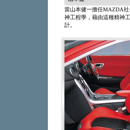
當山本健一擔任MAZDA
神工程學，藉由這種精神工
計。