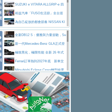
焦
V Prestige
SUZUKI e VITARA ALLGRIP-e 四
點
新
驅精神的純電新詮釋
裕益汽車「FUSO生活節」全台巡
聞
迴 結合生活體驗、交通安全與購車優惠
為自己綻放的都會節奏 NISSAN KI
CKS SAKURA
為品味獨具層峰買家打造的頂級座
全新DB12 S：優雅與力量並馳，Su
駕，MAZDA CX-90 33T AWD Premium Ca
安心舒適旅游的好夥伴 MG HS PH
新
per Tourer的顛峰之作
新一代Mercedes-Benz GLA正式登
ptain Seat
EV
許自己和家人一部舒適安全又高科
車
場 續航最高657公里、支援320kW快充
極致黑化，極限性能 全新 26 年式
報
技的座駕! Ford Territory中型油電休旅
後疫情時代最安全高效重型卡車FU
到
DEFENDER OCTA BLACK 限量登台
Ferrari訂單熱到2027年底 新車交
SO Super Great今日在台登場，結合先進安
中部車業老字號佳樂汽車取得Stella
付至少得等一年以上
Mitsubishi Eclipse Cross轉型純電
全輔助科技
ntis四品牌經銷權，全新多品牌旗艦展示中
屏東特搜大隊再添新利器 SITRAK
休旅 87kWh電池續航超過600公里
全新BMW 318i Touring豪華旅行車
心開幕啟用
救助器材車
買氣不衰、SUZUKI經銷商勇於開啟
全台限量200台 進化現型
不等零關稅的紅利，Jeep品牌今日
全新大店，新北都鈴木占地500坪土城旗艦
2025第七屆ISUZU運轉職人挑戰賽
起展開首批車交車
Volvo EX60 即將叩關，靜肅性、底
展示中心開幕
熱血登場 展現極致車技與專業職人精神
H2GP世界總決賽圓滿落幕 台灣團
盤與數位介面搶先揭露
Audi Q9 將於 2026 年底上市 旗艦
隊表現精彩
淨零減碳指標性應用 純電動水泥預