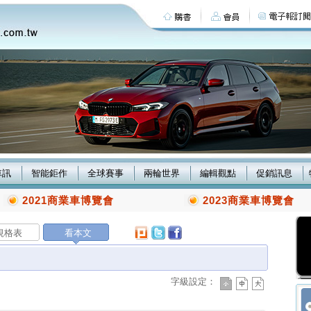
車訊
智能鉅作
全球賽事
兩輪世界
編輯觀點
促銷訊息
2021商業車博覽會
2023商業車博覽會
規格表
看本文
字級設定：