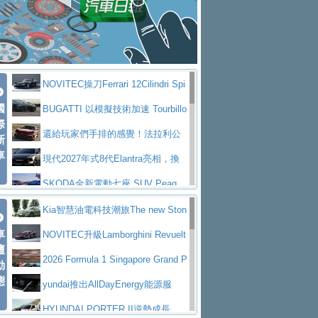
大型 SUV 鎖定七人座豪華市場
BMW攜手漫威電影【蜘蛛人：重生
拌車
消防車除了滅火裝備還需要什麼？
日】
Skoda 發表全新 Peaq 內裝：七人
一探SITRAK “準” 消防車的究竟
大益金龍初試啼聲，汽柴油5噸貨車
座純電旗艦 SUV，行李廂最大可達 935 公
全新純電 Mercedes-Benz C 400 4
不是對手
正宗年鑑2025年全球自動車年鑑1月
升
MATIC Electric 登場
奢華與科技大躍進，MAZDA全新3
NOVITEC操刀Ferrari 12Cilindri Spi
下旬問世！
2024第六屆ISUZU運轉職人挑戰賽
代CX-5全方位進化提前亮相並展開預售94.9
馬自達公布 2027 年式 MX-5 更
國
der 碳纖維空力、鍛造輪圈與Inconel排氣
BUGATTI 以模擬技術加速 Tourbillo
首度前進南台灣熱烈開戰
豪華電能休旅新星 Audi Q4 Sportba
際
萬起
新，新增 Yakudo 特別版
Skoda Peaq 發表全新電動動力系
上身
n 動態開發
還給玩家們手排的感覺！法拉利公
新
ck 55 e-tron S line
Scania Taiwan 逆風而行，加深力
統 最長續航逾 640 公里、支援雙向供電
BMW M2 首度導入 xDrive 四驅，
車
布12Cilidri Manaule手排超跑產品細節
現代2027年式8代Elantra亮相，換
道投資布局
美國與瑞士需求成關鍵推手
The all-new T-Roc 魅力 自成焦點
裝更銳利的造型、更先進的資訊娛樂系統及
SKODA全新電動七座 SUV Peaq
Maserati GT2 Stradale「Tribute to
更高效的動力
問世，擁有品牌史上最寬敞且豪華的座艙
AUDI推出首款高性能油電超跑Nuvo
Kia智慧油電科技潮旅The new Ston
MC12」全球首度亮相
迎接 RANGE ROVER 品牌家族第
車
lari，0到100公里加速2.6秒、極速350公里
百年三叉戟傳奇再啟程 Maserati 重
ic 1-7月累計銷量創歷史新高
NOVITEC升級Lamborghini Revuelt
壇
五位成員 全新 RANGE ROVER GT 預告登
造型華麗時尚、科技座艙再進化，P
／小時
返 1000 Miglia 傳承競速榮耀
法拉利首款純電跑車Luce亮相，最
o 綜效輸出增至1,048匹
2026 Formula 1 Singapore Grand P
動
場
eugeot 208小改款發表上市94.8萬起
態
大馬力超過1000匹並具備530公里最大續航
小車大空間、座艙科技更先進，SK
rix 新加坡大獎賽 Audi 極速之旅開放報名
yundai推出AllDayEnergy能源服
里程
ODA發表全新純電跨界休旅Eipq祭平民化車
賓士AMG.EA專屬平台首作，Merc
務 讓電動車化身行動儲能系統
HYUNDAI PORTER II逆勢成長，