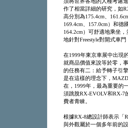
須將世界各地的人種考慮
作了相當詳細的研究，如R
高分別為175.4cm、161
169.4cm、157.0cm）
164.2cm）可舒適地乘
地針對Freestyle對開
在1999年東京車展中出現
就商品價值來說等於零，
的任務有二：給予轉子引
是在這樣的理念下，MAZ
在，1999年，最為重要
須跳脫RX-EVOLV和R
費者青睞。
根據RX-8總設計師表示「
與外觀屬於一個多年前的設