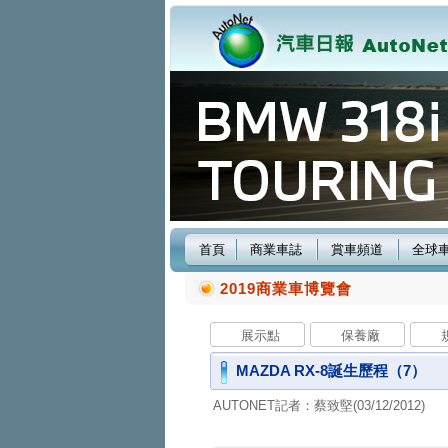
首頁
商業車誌
賞車頻道
全球
2019商業車博覽會
展示點
保養廠
MAZDA RX-8誕生歷程（7）
AUTONET記者：蔡致堅(03/12/2012)