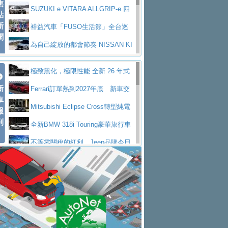
焦
V Prestige
SUZUKI e VITARA ALLGRIP-e 四
點
新
驅精神的純電新詮釋
裕益汽車「FUSO生活節」全台巡
聞
迴 結合生活體驗、交通安全與購車優惠
為自己綻放的都會節奏 NISSAN KI
CKS SAKURA
為品味獨具層峰買家打造的頂級座
極致黑化，極限性能 全新 26 年式
駕，MAZDA CX-90 33T AWD Premium Ca
安心舒適旅游的好夥伴 MG HS PH
新
DEFENDER OCTA BLACK 限量登台
Ferrari訂單熱到2027年底 新車交
ptain Seat
EV
許自己和家人一部舒適安全又高科
車
付至少得等一年以上
Mitsubishi Eclipse Cross轉型純電
報
技的座駕! Ford Territory中型油電休旅
後疫情時代最安全高效重型卡車FU
到
休旅 87kWh電池續航超過600公里
全新BMW 318i Touring豪華旅行車
SO Super Great今日在台登場，結合先進安
中部車業老字號佳樂汽車取得Stella
全台限量200台 進化現型
不等零關稅的紅利，Jeep品牌今日
全輔助科技
ntis四品牌經銷權，全新多品牌旗艦展示中
屏東特搜大隊再添新利器 SITRAK
起展開首批車交車
Volvo EX60 即將叩關，靜肅性、底
心開幕啟用
救助器材車
買氣不衰、SUZUKI經銷商勇於開啟
盤與數位介面搶先揭露
Audi Q9 將於 2026 年底上市 旗艦
全新大店，新北都鈴木占地500坪土城旗艦
2025第七屆ISUZU運轉職人挑戰賽
大型 SUV 鎖定七人座豪華市場
BMW攜手漫威電影【蜘蛛人：重生
展示中心開幕
熱血登場 展現極致車技與專業職人精神
H2GP世界總決賽圓滿落幕 台灣團
日】
Skoda 發表全新 Peaq 內裝：七人
隊表現精彩
淨零減碳指標性應用 純電動水泥預