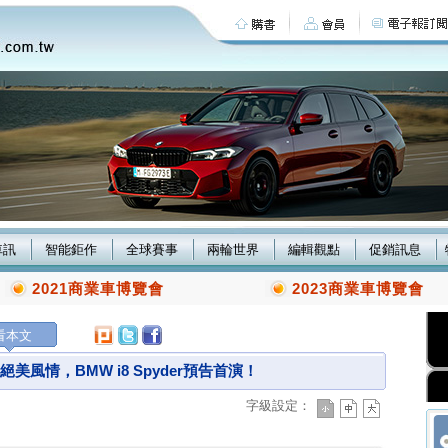
車訊
智能鉅作
全球賽事
兩輪世界
編輯觀點
促銷訊息
2021商業車博覽會
2023商業車博覽會
看本文
美風情，BMW i8 Spyder預告首演！
字級設定：