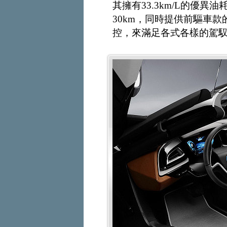
其擁有33.3km/L的優
30km，同時提供前驅車
控，來滿足各式各樣的駕