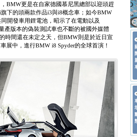
，BMW更是在自家德國慕尼黑總部以迎頭趕
i旗下的頭兩款作品i3與i8概念車；如今BMW
A共同開發車用鋰電池，昭示了在電動以及
，i8量產版本的偽裝測試車也不斷的被國外媒體
現的時間還在未定之天，但BMW則是於近日宣
中，進行BMW i8 Spyder的全球首演！