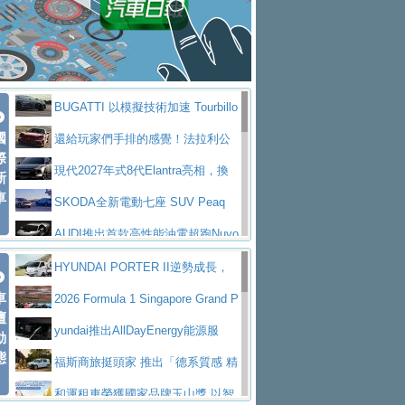
座純電旗艦 SUV，行李廂最大可達 935 公
全新純電 Mercedes-Benz C 400 4
拌車
消防車除了滅火裝備還需要什麼？
升
MATIC Electric 登場
奢華與科技大躍進，MAZDA全新3
一探SITRAK “準” 消防車的究竟
大益金龍初試啼聲，汽柴油5噸貨車
代CX-5全方位進化提前亮相並展開預售94.9
馬自達公布 2027 年式 MX-5 更
不是對手
正宗年鑑2025年全球自動車年鑑1月
萬起
新，新增 Yakudo 特別版
Skoda Peaq 發表全新電動動力系
BUGATTI 以模擬技術加速 Tourbillo
下旬問世！
2024第六屆ISUZU運轉職人挑戰賽
統 最長續航逾 640 公里、支援雙向供電
BMW M2 首度導入 xDrive 四驅，
國
n 動態開發
還給玩家們手排的感覺！法拉利公
首度前進南台灣熱烈開戰
豪華電能休旅新星 Audi Q4 Sportba
際
美國與瑞士需求成關鍵推手
The all-new T-Roc 魅力 自成焦點
布12Cilidri Manaule手排超跑產品細節
現代2027年式8代Elantra亮相，換
新
ck 55 e-tron S line
Scania Taiwan 逆風而行，加深力
Maserati GT2 Stradale「Tribute to
車
裝更銳利的造型、更先進的資訊娛樂系統及
SKODA全新電動七座 SUV Peaq
道投資布局
MC12」全球首度亮相
迎接 RANGE ROVER 品牌家族第
更高效的動力
問世，擁有品牌史上最寬敞且豪華的座艙
AUDI推出首款高性能油電超跑Nuvo
五位成員 全新 RANGE ROVER GT 預告登
造型華麗時尚、科技座艙再進化，P
lari，0到100公里加速2.6秒、極速350公里
百年三叉戟傳奇再啟程 Maserati 重
HYUNDAI PORTER II逆勢成長，
場
eugeot 208小改款發表上市94.8萬起
突然滿天都是小星星！ 台灣賓士突
車
／小時
返 1000 Miglia 傳承競速榮耀
法拉利首款純電跑車Luce亮相，最
勇奪中型貨車銷售冠軍
2026 Formula 1 Singapore Grand P
壇
襲式宣告全新 GLB 第四季上市即日起接單1
台灣僅此一台 ! ROYAL ENFIELD
大馬力超過1000匹並具備530公里最大續航
小車大空間、座艙科技更先進，SK
rix 新加坡大獎賽 Audi 極速之旅開放報名
yundai推出AllDayEnergy能源服
動
98萬起
SHOTGUN 650 x ROUGH CRAFTS 限量特
態
里程
ODA發表全新純電跨界休旅Eipq祭平民化車
賓士AMG.EA專屬平台首作，Merc
務 讓電動車化身行動儲能系統
福斯商旅挺頭家 推出「德系質感 精
仕版29日開放搶購
價89萬起
edes-AMG 全新GT 4-Door Coupe全球首發
福斯推出首款GTI純電性能掀背ID.
算圓夢」專案
和運租車榮獲國家品牌玉山獎 以智