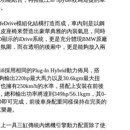
格。
於LifeDrive模組化結構打造而成，車內則是以鋼
真皮座椅來營造出豪華典雅的內裝氣息，同時
顯示的iDrive系統，更是充分體現BMW原廠
技氛圍，而在透明的後廂中，更是能夠放入兩
i8採用相同的Plug-In Hybrid動力佈局，搭
夠輸出220hp最大馬力以及30.6kgm最大扭
擁有250km/h的水準，搭配上安裝在前後
總和輸出功率將達到349hp/56.1kgm，其0-
需5秒即可完成，前後車身配重同樣保持在完美的
馭樂趣。
加上一具三缸傳統內燃機引擎動力配置除了使