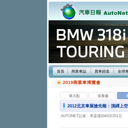
首頁
商業車誌
賞車頻道
全球
2019商業車博覽會
展示點
保養廠
2012北京車展搶先報：演繹上空絕
AUTONET記者：李孟儒(04/02/2012)