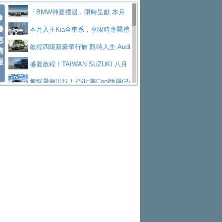
Polo GTI，擁有226匹馬力和零百加速 6.8
Jaguar 公布四門 GT車款正式車名
慧移動與綠能創新
父親節霸氣獻禮！PGO 威力125 最
「BMW仲夏禮遇」限時呈獻 本月
秒的實力
為JAGUAR TYPE 01
終於跟上進度，LEXUS發表首款三
優
低入手價 $60,900 起 省油ｘ安全ｘ大空間
Toyota歐洲純電車銷量翻倍 2026
入主即享尊榮豪華五星假期 多元優購方案
本月入主Kia全車系，享限時專屬禮
惠
排六座純電旗艦休旅 TZ
有錢也買不到的Golf R！福斯打造
陪爸爸輕鬆
上半年成長113％
NISSAN X-TRAIL 上市首月銷量
同步實施
遇
啟程四環新豪華行旅 限時入主 Audi
情
報
全新Golf R 24h賽車將挑戰紐柏林24小時耐
SKODA公布全新小型純電跨界休旅
躋身同級前3名
Subaru推動燃油、油電與純電車混
A6 旗艦陣容 低月付5,888元起及3 年乙式險
盛夏啟程！TAIWAN SUZUKI 八月
久賽
Epiq內裝設計，預計5月19日全球首發
福斯全新 ID. Polo 起跳價約台幣94
線生產 以彈性製造應對市場變化
XFORCE攜手臺南祀典大天后宮 試
購置金
禮遇全面升級
無懼暑假出行！ZS玩美Cool版與G5
萬，續航里程可達到455公里附氣動式按摩
福斯宣布Golf與T-Roc推出Full Hybri
乘就送限量「幸福駕到」過爐御守
Volvo Trucks 承諾成為高科技供應
0 PLUS酷涼特仕版升級通風座椅
Ford天外飛來禮 Territory旗艦響宴
座椅
d全油電複合動力車型，預計於今年第四季
KIA米蘭設計周展出Vision Meta Tu
鏈的可靠夥伴
格上租車暑期享8% LINE POINTS
三件組 再享0利率 入主再抽美國雙人來回機
Forester油電版上市週年保固升級
上市
rismo概念車並公布所有相關資訊，未來將
BMW 旗艦房車7系列中期改款，外
回饋 再抽黑鑰匙尊榮禮遇
匠心淬鍊展現世代躍進 ALL-NEW
票
父親節再享SUBARU爸氣豪禮
PEUGEOT、CITROEN「EN ROU
是命名為EV8
觀煥然一新、內裝科技與電動車續航里程大
借「東風」之力，HONDA推出中國
MAZDA CX-5 延長保固禮遇限時實施
魅力 自成焦點 胡宇威擔任 The all-
TE！La Vie en Route｜法式日常，即刻啟
全能ZS翻玩新視界！全新27年式換
幅升級
製造日本重新貼牌全新4代Insight純電動休
現代汽車發表全新電動跨界休旅Ioni
new T-Roc 品牌大使 攜手Volkswagen展現
Skoda Motorsport 125 週年 全台 R
程」 全車系享 5 年
裝曜黑風格套件 含舊換新60萬內輕鬆入手
暑假購車趁現在！ PGO 全車系一
旅
q 3，科幻風格的造型具備335公里最大續航
不被定義的
S Roadshow 熱血啟動
Nissan力拚縮短新車開發週期 導
日限定賞車會 指定車款送3,000元加油卡
特斯拉掀充電價格戰 EVOASIS推
里程
入AI、借鏡中國車廠求生
全台最速充電樁降臨桃園！ 華城電
訂閱制假日最低5.25元會員優惠
Honda Motorcycle攜手築間餐飲集
能首座640kW極速充電站正式啟用
BMW iX3投產9個月突破5萬輛 匈
團「燒肉Smile」跨界合作
出國、國旅都能用！iRent前進桃園