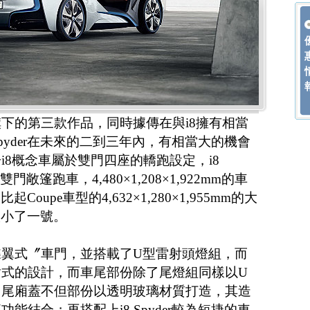
i品牌旗下的第三款作品，同時據傳在與i8擁有相當
Spyder在未來的二到三年內，有相當大的機會
i8概念車屬於雙門四座的轎跑設定，i8
門敞篷跑車，4,480×1,208×1,922mm的車
Coupe車型的4,632×1,280×1,955mm的大
微小了一號。
蝶翼式〞車門，並搭載了U型雷射頭燈組，而
艙式的設計，而車尾部份除了尾燈組同樣以U
，尾廂蓋不但部份以透明玻璃材質打造，其造
能結合；再搭配上i8 Spyder較為短捷的車