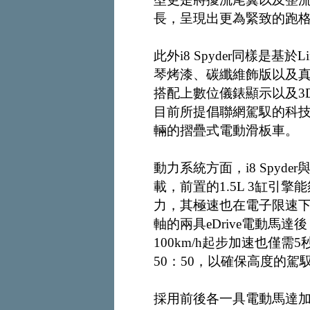
長，呈現出更為緊致的跑
此外i8 Spyder同樣是基
琴烤漆、碳纖維飾版以及
搭配上數位儀錶顯示以及3D
目前所提倡聯網駕馭的科
輛的摺疊式電動滑板車。
動力系統方面，i8 Spyder與
載，前置的1.5L 3缸引擎能
力，其極速也在電子限速下也
軸的兩具eDrive電動馬達後，
100km/h起步加速也僅
50：50，以確保高度的駕
採用前後各一具電動馬達