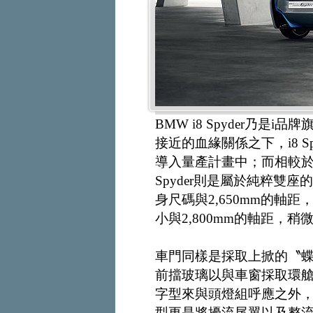
BMW i8 Spyder乃是
接近的血緣關係之下，i8 
導入量產計畫中；而相較於
Spyder則是屬於純粹雙座的雙
身尺碼與2,650mm的軸距，比起
小與2,800mm的軸距，稍
車門同樣是採取上掀的〝
前擋玻璃以與車窗採取環
字型來與頭燈組呼應之外
型更是將擾流尾翼以及整流功