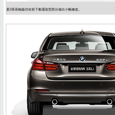
新3系長軸版仍在前下氣壩造型部分做出小幅修改。