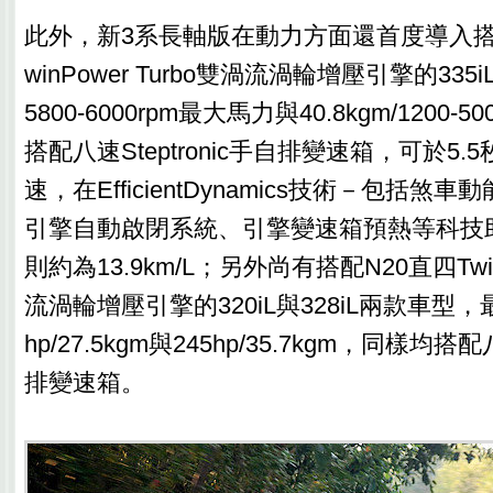
此外，新3系長軸版在動力方面還首度導入搭載N
winPower Turbo雙渦流渦輪增壓引擎的335i
5800-6000rpm最大馬力與40.8kgm/1200-
搭配八速Steptronic手自排變速箱，可於5.5秒
速，在EfficientDynamics技術－包括煞車動能回
引擎自動啟閉系統、引擎變速箱預熱等科技
則約為13.9km/L；另外尚有搭配N20直四TwinP
流渦輪增壓引擎的320iL與328iL兩款車型
hp/27.5kgm與245hp/35.7kgm，同樣均搭配八
排變速箱。