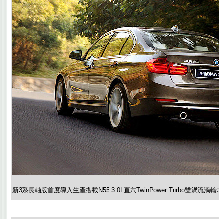
新3系長軸版首度導入生產搭載N55 3.0L直六TwinPower Turbo雙渦流渦