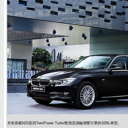
另有搭載N20直四TwinPower Turbo雙渦流渦輪增壓引擎的328iL車型。