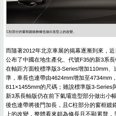
C柱部分的窗框鍍鉻飾條也做出造型上的改變。
而隨著2012年北京車展的揭幕逐漸到來，
公布了中國在地生產化、代號F35的新3系
在軸距方面較標準版3-Series增加110mm、
準，車長也連帶由4624mm增加至4734m
811×1455mm的尺碼；雖說標準版3-Seri
新3系長軸版仍在前下氣壩造型部分做出小
後也連帶將後門加長，且C柱部分的窗框鍍
上的改變，整體看來頗為修長且不顯累贅，