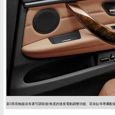
新3系長軸版並有著可調前後/角度的後座電動調整功能、菸灰缸等專屬配