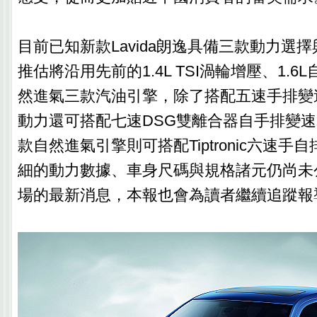
目前已知新款Lavida朗逸具備三款動力選
推估將沿用先前的1.4L TSI渦輪增壓、1.6L
然進氣三款汽油引擎，除了搭配五速手排變速箱外
動力還可搭配七速DSG雙離合器自手排變速箱，而
款自然進氣引擎則可搭配Tiptronic六速手
細的動力數據、車身尺碼與規格諸元仍尚未
場的最新消息，本報也會為讀者繼續追蹤報