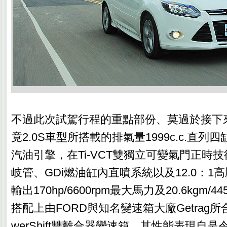
不過此次試駕行程的重點部份、莫過於接下
竟2.0S車型所搭載的排氣量1999c.c.直列四
汽油引擎，在Ti-VCT雙獨立可變氣門正時技
岐管、GDi燃油缸內直噴系統以及12.0：1
輸出170hp/6600rpm最大馬力及20.6kgm/
搭配上由FORD與知名變速箱大廠Getrag
werShift雙離合器變速箱，其性能表現自