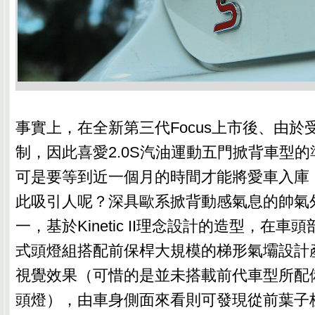
事實上，在全新第三代Focus上市後、由於
制，因此喜愛2.0S汽油運動五門掀背車型
可是要等到近一個月的時間才能將愛車入庫
此吸引人呢？深具歐系掀背動感氣息的帥氣
一，基於Kinetic II理念設計的造型，在
式頭燈組搭配前保桿大規模的梯形氣壩設計
視覺效果（可惜的是並未搭載前代車型所配備
頭燈），由車身側面來看則可發現從前葉子