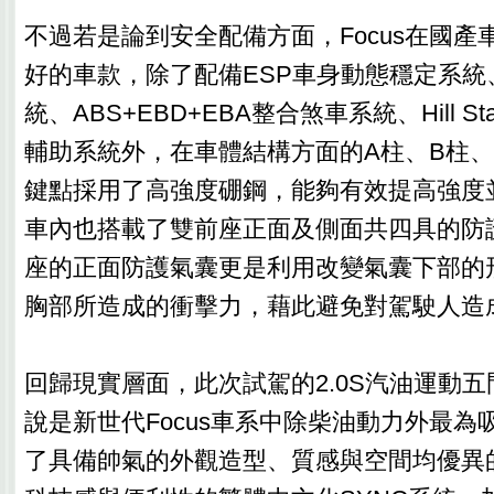
不過若是論到安全配備方面，Focus在國產
好的車款，除了配備ESP車身動態穩定系統
統、ABS+EBD+EBA整合煞車系統、Hill Star
輔助系統外，在車體結構方面的A柱、B柱
鍵點採用了高強度硼鋼，能夠有效提高強度
車內也搭載了雙前座正面及側面共四具的防
座的正面防護氣囊更是利用改變氣囊下部的
胸部所造成的衝擊力，藉此避免對駕駛人造
回歸現實層面，此次試駕的2.0S汽油運動
說是新世代Focus車系中除柴油動力外最為
了具備帥氣的外觀造型、質感與空間均優異