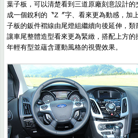
葉子板，可以清楚看到三道原廠刻意設計的
成一個銳利的〝Z〞字、看來更為動感，加
子板的鈑件褶線由尾燈組繼續向後延伸，類
讓車尾整體造型看來更為緊緻，搭配上方的
年輕有型並蘊含運動風格的視覺效果。