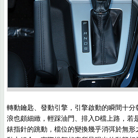
轉動鑰匙、發動引擎，引擎啟動的瞬間十分
浪也頗細緻，輕踩油門、排入D檔上路，若
錶指針的跳動，檔位的變換幾乎消弭於無形