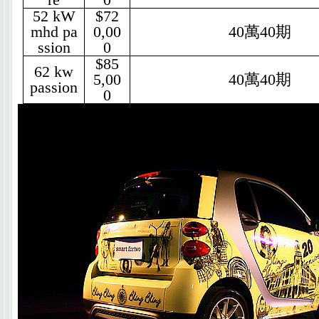
52 kW
$72
mhd pa
0,00
40
萬
40
期
ssion
0
$85
62 kw
5,00
40
萬
40
期
passion
0