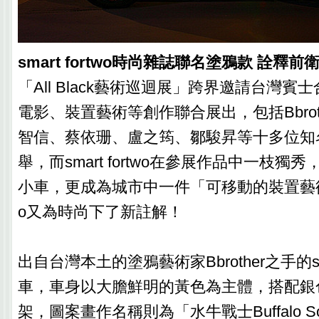
smart fortwo時尚雜誌聯名塗鴉款 詮釋
「All Black藝術巡迴展」跨界邀請台灣
電影、裝置藝術等創作聯合展出，包括Bbrot
智信、蔡依珊、盧之筠、鄒駿昇等十多位知
舉，而smart fortwo在參展作品中一枝獨
小車，更成為城市中一件「可移動的裝置藝術」，s
o又為時尚下了新註解！
出自台灣本土的塗鴉藝術家Bbrother之手的smar
車，車身以大膽鮮明的黃色為主體，搭配銀色tr
架，圖案畫作名稱則為「水牛戰士Buffalo So