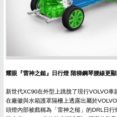
耀眼『雷神之鎚』日行燈 階梯鋼琴腰線更顯
新世代XC90在外型上跳脫了現行VOLVO
在廠徽與水箱護罩隔柵上透露出屬於VOLV
頭燈內部被戲稱為「雷神之槌」的DRL日行