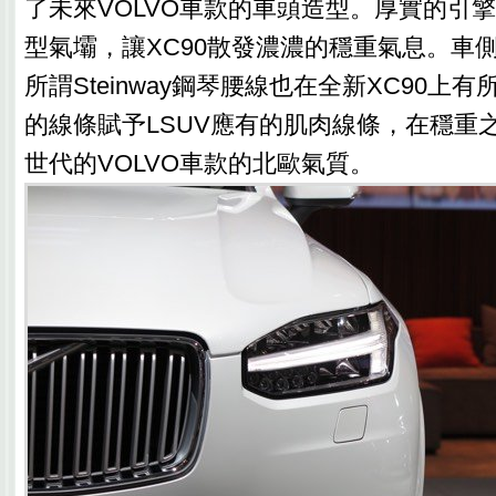
了未來VOLVO車款的車頭造型。厚實的引
型氣壩，讓XC90散發濃濃的穩重氣息。車
所謂Steinway鋼琴腰線也在全新XC90上
的線條賦予LSUV應有的肌肉線條，在穩重
世代的VOLVO車款的北歐氣質。