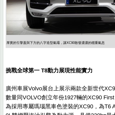
厚實的引擎蓋與下方的八字造型氣壩，讓XC90散發濃濃的穩重氣息
挑戰全球第一 T8動力展現性能實力
廣州車展Volvo展台上展示兩款全新世代XC
數量同VOLVO創立年份1927輛的XC90 First
為採用專屬瑪瑙黑車色塗裝的XC90，為T6 A