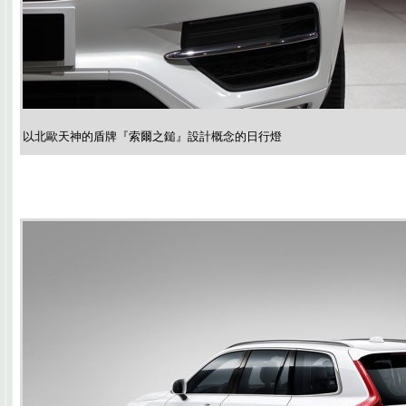
以北歐天神的盾牌『索爾之鎚』設計概念的日行燈