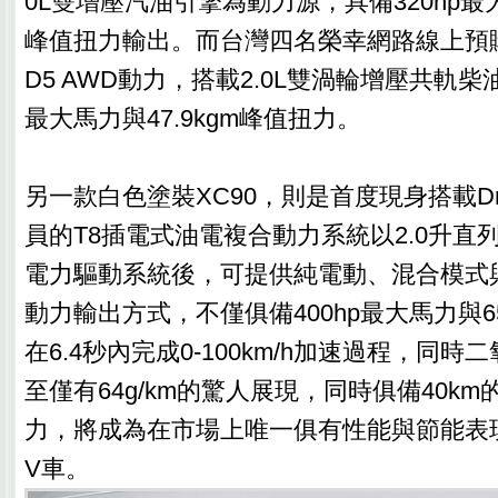
0L雙增壓汽油引擎為動力源，具備320hp最大馬
峰值扭力輸出。而台灣四名榮幸網路線上預
D5 AWD動力，搭載2.0L雙渦輪增壓共軌柴
最大馬力與47.9kgm峰值扭力。
另一款白色塗裝XC90，則是首度現身搭載Dri
員的T8插電式油電複合動力系統以2.0升直
電力驅動系統後，可提供純電動、混合模式
動力輸出方式，不僅俱備400hp最大馬力與65
在6.4秒內完成0-100km/h加速過程，同
至僅有64g/km的驚人展現，同時俱備40k
力，將成為在市場上唯一俱有性能與節能表現
V車。