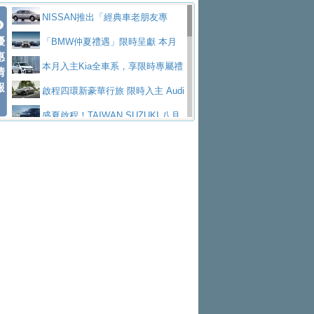
價89萬起
edes-AMG 全新GT 4-Door Coupe全球首發
福斯推出首款GTI純電性能掀背ID.
勇奪中型貨車銷售冠軍
父親節霸氣獻禮！PGO 威力125 最
NISSAN推出「經典車老朋友專
Polo GTI，擁有226匹馬力和零百加速 6.8
Jaguar 公布四門 GT車款正式車名
優
低入手價 $60,900 起 省油ｘ安全ｘ大空間
福斯商旅挺頭家 推出「德系質感 精
案」 以匠人精神煥新珍品座駕
「BMW仲夏禮遇」限時呈獻 本月
惠
秒的實力
為JAGUAR TYPE 01
終於跟上進度，LEXUS發表首款三
陪爸爸輕鬆
算圓夢」專案
yundai推出AllDayEnergy能源服
入主即享尊榮豪華五星假期 多元優購方案
本月入主Kia全車系，享限時專屬禮
情
報
排六座純電旗艦休旅 TZ
有錢也買不到的Golf R！福斯打造
務 讓電動車化身行動儲能系統
NISSAN X-TRAIL 上市首月銷量
同步實施
遇
啟程四環新豪華行旅 限時入主 Audi
全新Golf R 24h賽車將挑戰紐柏林24小時耐
SKODA公布全新小型純電跨界休旅
躋身同級前3名
Toyota歐洲純電車銷量翻倍 2026
A6 旗艦陣容 低月付5,888元起及3 年乙式險
盛夏啟程！TAIWAN SUZUKI 八月
久賽
Epiq內裝設計，預計5月19日全球首發
福斯全新 ID. Polo 起跳價約台幣94
上半年成長113％
XFORCE攜手臺南祀典大天后宮 試
購置金
禮遇全面升級
無懼暑假出行！ZS玩美Cool版與G5
萬，續航里程可達到455公里附氣動式按摩
福斯宣布Golf與T-Roc推出Full Hybri
乘就送限量「幸福駕到」過爐御守
Subaru推動燃油、油電與純電車混
0 PLUS酷涼特仕版升級通風座椅
Ford天外飛來禮 Territory旗艦響宴
座椅
d全油電複合動力車型，預計於今年第四季
KIA米蘭設計周展出Vision Meta Tu
線生產 以彈性製造應對市場變化
Volvo Trucks 承諾成為高科技供應
三件組 再享0利率 入主再抽美國雙人來回機
Forester油電版上市週年保固升級
上市
rismo概念車並公布所有相關資訊，未來將
BMW 旗艦房車7系列中期改款，外
鏈的可靠夥伴
格上租車暑期享8% LINE POINTS
票
父親節再享SUBARU爸氣豪禮
PEUGEOT、CITROEN「EN ROU
是命名為EV8
觀煥然一新、內裝科技與電動車續航里程大
借「東風」之力，HONDA推出中國
回饋 再抽黑鑰匙尊榮禮遇
匠心淬鍊展現世代躍進 ALL-NEW
TE！La Vie en Route｜法式日常，即刻啟
全能ZS翻玩新視界！全新27年式換
幅升級
製造日本重新貼牌全新4代Insight純電動休
MAZDA CX-5 延長保固禮遇限時實施
魅力 自成焦點 胡宇威擔任 The all-
程」 全車系享 5 年
裝曜黑風格套件 含舊換新60萬內輕鬆入手
暑假購車趁現在！ PGO 全車系一
旅
new T-Roc 品牌大使 攜手Volkswagen展現
2026 Honda Motorcycle Cruiser 風
日限定賞車會 指定車款送3,000元加油卡
特斯拉掀充電價格戰 EVOASIS推
不被定義的
格騎士趴圓滿落幕 風格由你定義！一起騎
Skoda Motorsport 125 週年 全台 R
訂閱制假日最低5.25元會員優惠
Honda Motorcycle攜手築間餐飲集