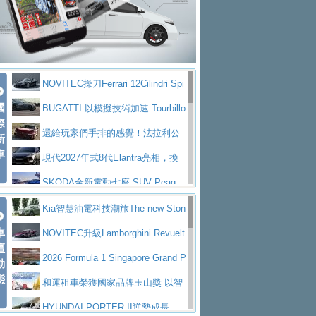
大型 SUV 鎖定七人座豪華市場
BMW攜手漫威電影【蜘蛛人：重生
拌車
消防車除了滅火裝備還需要什麼？
日】
Skoda 發表全新 Peaq 內裝：七人
一探SITRAK “準” 消防車的究竟
大益金龍初試啼聲，汽柴油5噸貨車
座純電旗艦 SUV，行李廂最大可達 935 公
全新純電 Mercedes-Benz C 400 4
不是對手
正宗年鑑2025年全球自動車年鑑1月
升
MATIC Electric 登場
奢華與科技大躍進，MAZDA全新3
NOVITEC操刀Ferrari 12Cilindri Spi
下旬問世！
2024第六屆ISUZU運轉職人挑戰賽
代CX-5全方位進化提前亮相並展開預售94.9
馬自達公布 2027 年式 MX-5 更
國
der 碳纖維空力、鍛造輪圈與Inconel排氣
BUGATTI 以模擬技術加速 Tourbillo
首度前進南台灣熱烈開戰
豪華電能休旅新星 Audi Q4 Sportba
際
萬起
新，新增 Yakudo 特別版
Skoda Peaq 發表全新電動動力系
上身
n 動態開發
還給玩家們手排的感覺！法拉利公
新
ck 55 e-tron S line
Scania Taiwan 逆風而行，加深力
統 最長續航逾 640 公里、支援雙向供電
BMW M2 首度導入 xDrive 四驅，
車
布12Cilidri Manaule手排超跑產品細節
現代2027年式8代Elantra亮相，換
道投資布局
美國與瑞士需求成關鍵推手
The all-new T-Roc 魅力 自成焦點
裝更銳利的造型、更先進的資訊娛樂系統及
SKODA全新電動七座 SUV Peaq
Maserati GT2 Stradale「Tribute to
更高效的動力
問世，擁有品牌史上最寬敞且豪華的座艙
AUDI推出首款高性能油電超跑Nuvo
Kia智慧油電科技潮旅The new Ston
MC12」全球首度亮相
迎接 RANGE ROVER 品牌家族第
車
lari，0到100公里加速2.6秒、極速350公里
百年三叉戟傳奇再啟程 Maserati 重
ic 1-7月累計銷量創歷史新高
NOVITEC升級Lamborghini Revuelt
壇
五位成員 全新 RANGE ROVER GT 預告登
造型華麗時尚、科技座艙再進化，P
／小時
返 1000 Miglia 傳承競速榮耀
法拉利首款純電跑車Luce亮相，最
o 綜效輸出增至1,048匹
2026 Formula 1 Singapore Grand P
動
場
eugeot 208小改款發表上市94.8萬起
態
大馬力超過1000匹並具備530公里最大續航
小車大空間、座艙科技更先進，SK
rix 新加坡大獎賽 Audi 極速之旅開放報名
和運租車榮獲國家品牌玉山獎 以智
里程
ODA發表全新純電跨界休旅Eipq祭平民化車
賓士AMG.EA專屬平台首作，Merc
慧移動與綠能創新
HYUNDAI PORTER II逆勢成長，