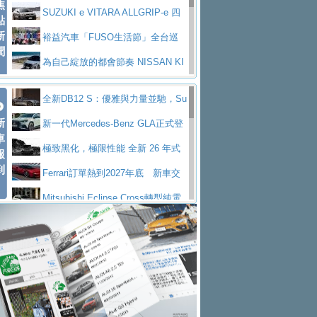
焦
V Prestige
SUZUKI e VITARA ALLGRIP-e 四
點
新
驅精神的純電新詮釋
裕益汽車「FUSO生活節」全台巡
聞
迴 結合生活體驗、交通安全與購車優惠
為自己綻放的都會節奏 NISSAN KI
CKS SAKURA
為品味獨具層峰買家打造的頂級座
全新DB12 S：優雅與力量並馳，Su
駕，MAZDA CX-90 33T AWD Premium Ca
安心舒適旅游的好夥伴 MG HS PH
新
per Tourer的顛峰之作
新一代Mercedes-Benz GLA正式登
ptain Seat
EV
許自己和家人一部舒適安全又高科
車
場 續航最高657公里、支援320kW快充
極致黑化，極限性能 全新 26 年式
報
技的座駕! Ford Territory中型油電休旅
後疫情時代最安全高效重型卡車FU
到
DEFENDER OCTA BLACK 限量登台
Ferrari訂單熱到2027年底 新車交
SO Super Great今日在台登場，結合先進安
中部車業老字號佳樂汽車取得Stella
付至少得等一年以上
Mitsubishi Eclipse Cross轉型純電
全輔助科技
ntis四品牌經銷權，全新多品牌旗艦展示中
屏東特搜大隊再添新利器 SITRAK
休旅 87kWh電池續航超過600公里
全新BMW 318i Touring豪華旅行車
心開幕啟用
救助器材車
買氣不衰、SUZUKI經銷商勇於開啟
全台限量200台 進化現型
不等零關稅的紅利，Jeep品牌今日
全新大店，新北都鈴木占地500坪土城旗艦
2025第七屆ISUZU運轉職人挑戰賽
起展開首批車交車
Volvo EX60 即將叩關，靜肅性、底
展示中心開幕
熱血登場 展現極致車技與專業職人精神
H2GP世界總決賽圓滿落幕 台灣團
盤與數位介面搶先揭露
Audi Q9 將於 2026 年底上市 旗艦
隊表現精彩
淨零減碳指標性應用 純電動水泥預