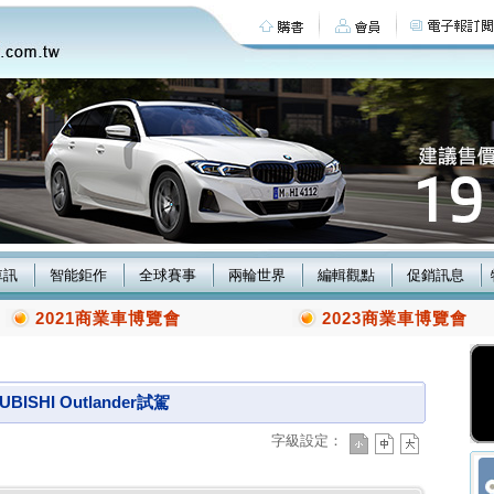
車訊
智能鉅作
全球賽事
兩輪世界
編輯觀點
促銷訊息
2021商業車博覽會
2023商業車博覽會
BISHI Outlander試駕
字級設定：