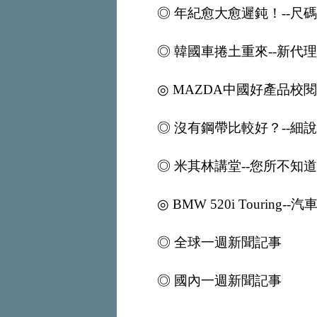
◎ 年紀愈大愈遲鈍！--
◎ 韓國車捲土重來--新代
◎ MAZDA中國好產品校
◎ 沒有鋼帶比較好？--細
◎ 米其林講堂--您所不知
◎ BMW 520i Tourin
◎ 全球一週新聞記事
◎ 國內一週新聞記事