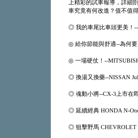
上精彩的試車報導，詳細
車究竟有何改進？值不值
◎ 我的車尾比車頭更美！--為何
◎ 給你節能與舒適--為何要買MI
◎ 一場硬仗！--MITSUBISHI
◎ 換湯又換藥--NISSAN J
◎ 魂動小將--CX-3上市在
◎ 延續經典 HONDA N-One
◎ 狙擊野馬 CHEVROLET C