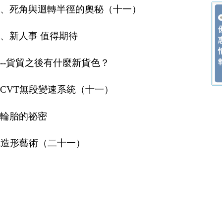
尺碼、死角與迴轉半徑的奧秘（十一）
理、新人事 值得期待
閱--貨貿之後有什麼新貨色？
說CVT無段變速系統（十一）
道輪胎的祕密
g--汽車造形藝術（二十一）