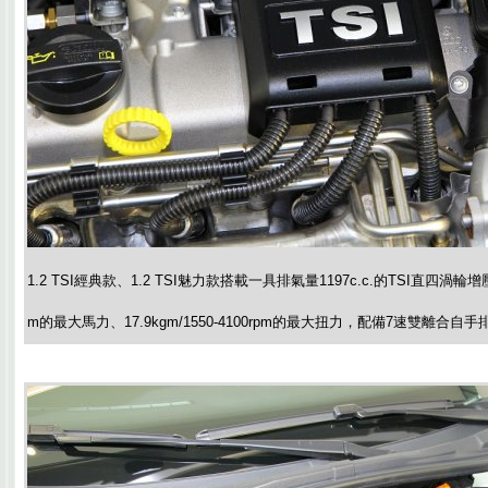
1.2 TSI經典款、1.2 TSI魅力款搭載一具排氣量1197c.c.的TSI直四渦輪增
m的最大馬力、17.9kgm/1550-4100rpm的最大扭力，配備7速雙離合自