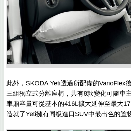
此外，SKODA Yeti透過所配備的VarioFl
三組獨立式分離座椅，共有8款變化可隨車
車廂容量可從基本的416L擴大延伸至最大17
造就了Yeti擁有同級進口SUV中最出色的置