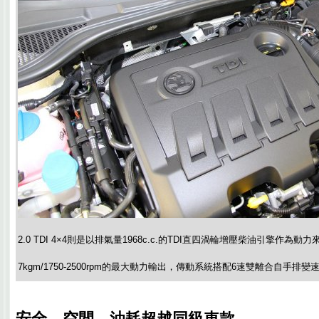
2.0 TDI 4×4則是以排氣量1968c.c.的TDI直四渦輪增壓柴油引擎作為動力來源
7kgm/1750-2500rpm的最大動力輸出，傳動系統搭配6速雙離合自手排變
安全、空間、油耗超越同級車款