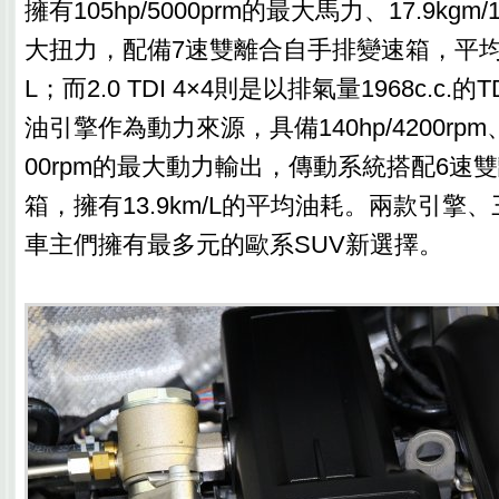
擁有105hp/5000prm的最大馬力、17.9kgm/1
大扭力，配備7速雙離合自手排變速箱，平均油耗
L；而2.0 TDI 4×4則是以排氣量1968c.c
油引擎作為動力來源，具備140hp/4200rpm、32
00rpm的最大動力輸出，傳動系統搭配6速
箱，擁有13.9km/L的平均油耗。兩款引擎
車主們擁有最多元的歐系SUV新選擇。