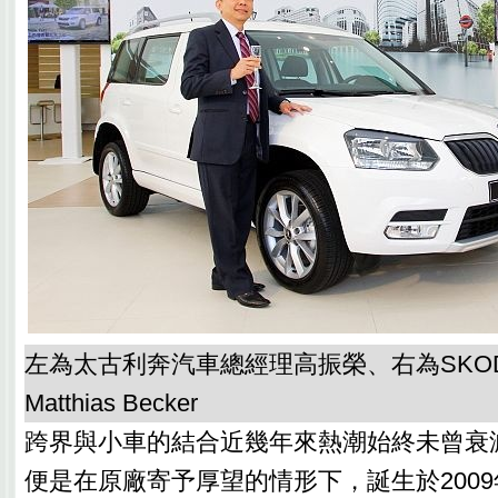
左為太古利奔汽車總經理高振榮、右為SKO
Matthias Becker
跨界與小車的結合近幾年來熱潮始終未曾衰減，而
便是在原廠寄予厚望的情形下，誕生於200