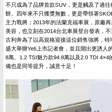
不只成為了品牌首款SUV，更是觸及了過往
餅。四年來不只獲獎無數，更是帶領著SKO
主力戰將；2013年的法蘭克福車展，原廠再度
美容，也立刻在2014台北車展登台發表，
古利奔為了以高規格迎接這位銷售強將，特地
盛大舉辦Yeti上市記者會，並且開出更誘人的1.
8萬、1.2 TSI魅力款94.8萬以及2.0 TDI 4
備也是同等提升，誠意十足！