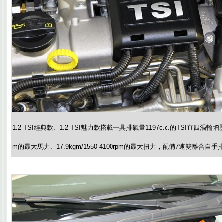
1.2 TSI經典款、1.2 TSI魅力款搭載一具排氣量1197c.c.的TSI直四渦輪增
m的最大馬力、17.9kgm/1550-4100rpm的最大扭力，配備7速雙離合自