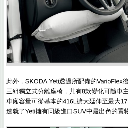
此外，SKODA Yeti透過所配備的VarioFl
三組獨立式分離座椅，共有8款變化可隨車
車廂容量可從基本的416L擴大延伸至最大17
造就了Yeti擁有同級進口SUV中最出色的置