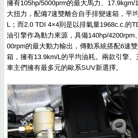
擁有105hp/5000prm的最大馬力、17.9kgm/1
大扭力，配備7速雙離合自手排變速箱，平均油耗
L；而2.0 TDI 4×4則是以排氣量1968c.c
油引擎作為動力來源，具備140hp/4200rpm、32
00rpm的最大動力輸出，傳動系統搭配6速
箱，擁有13.9km/L的平均油耗。兩款引擎
車主們擁有最多元的歐系SUV新選擇。