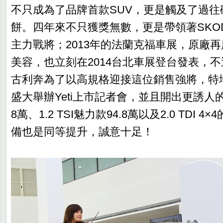
不只成為了品牌首款SUV，更是觸及了過往
餅。四年來不只獲獎無數，更是帶領著SKO
主力戰將；2013年的法蘭克福車展，原廠再度
美容，也立刻在2014台北車展登台發表，
古利奔為了以高規格迎接這位銷售強將，特地
盛大舉辦Yeti上市記者會，並且開出更誘人的1.
8萬、1.2 TSI魅力款94.8萬以及2.0 TDI 4
備也是同等提升，誠意十足！