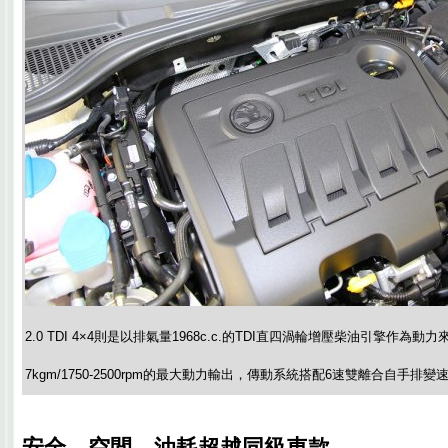
2.0 TDI 4×4則是以排氣量1968c.c.的TDI直四渦輪增壓柴油引擎作為動力來源
7kgm/1750-2500rpm的最大動力輸出，傳動系統搭配6速雙離合自手排變
安全、空間、油耗超越同級車款