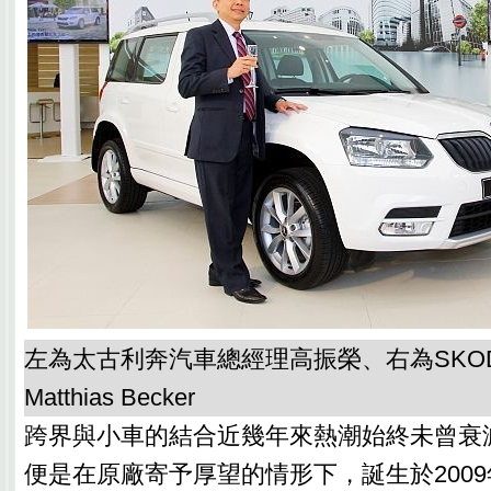
左為太古利奔汽車總經理高振榮、右為SKO
Matthias Becker
跨界與小車的結合近幾年來熱潮始終未曾衰減，而
便是在原廠寄予厚望的情形下，誕生於200