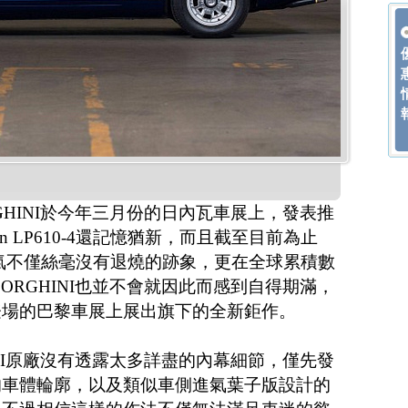
GHINI於今年三月份的日內瓦車展上，發表推
an LP610-4還記憶猶新，而且截至目前為止
4的超級人氣不僅絲毫沒有退燒的跡象，更在全球累積數
ORGHINI也並不會就因此而感到自得期滿，
登場的巴黎車展上展出旗下的全新鉅作。
INI原廠沒有透露太多詳盡的內幕細節，僅先發
的車體輪廓，以及類似車側進氣葉子版設計的