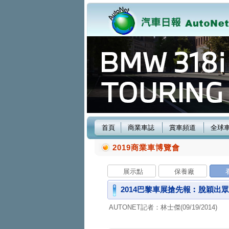
首頁
商業車誌
賞車頻道
全球
2019商業車博覽會
展示點
保養廠
2014巴黎車展搶先報︰脫穎出眾
AUTONET記者：林士傑(09/19/2014)