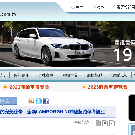
車訊
智能鉅作
全球賽事
兩輪世界
編輯觀點
促銷訊息
2021商業車博覽會
2023商業車博覽會
看本文
的完美線條，全新LAMBORGHINI神秘超跑孕育誕生
字級設定：