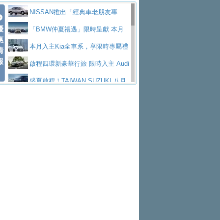
價89萬起
edes-AMG 全新GT 4-Door Coupe全球首發
福斯推出首款GTI純電性能掀背ID.
勇奪中型貨車銷售冠軍
父親節霸氣獻禮！PGO 威力125 最
NISSAN推出「經典車老朋友專
Polo GTI，擁有226匹馬力和零百加速 6.8
Jaguar 公布四門 GT車款正式車名
優
低入手價 $60,900 起 省油ｘ安全ｘ大空間
福斯商旅挺頭家 推出「德系質感 精
案」 以匠人精神煥新珍品座駕
「BMW仲夏禮遇」限時呈獻 本月
惠
秒的實力
為JAGUAR TYPE 01
終於跟上進度，LEXUS發表首款三
陪爸爸輕鬆
算圓夢」專案
和運租車榮獲國家品牌玉山獎 以智
入主即享尊榮豪華五星假期 多元優購方案
本月入主Kia全車系，享限時專屬禮
情
報
排六座純電旗艦休旅 TZ
有錢也買不到的Golf R！福斯打造
慧移動與綠能創新
Volvo Trucks 承諾成為高科技供應
同步實施
遇
啟程四環新豪華行旅 限時入主 Audi
全新Golf R 24h賽車將挑戰紐柏林24小時耐
SKODA公布全新小型純電跨界休旅
鏈的可靠夥伴
XFORCE攜手臺南祀典大天后宮 試
A6 旗艦陣容 低月付5,888元起及3 年乙式險
盛夏啟程！TAIWAN SUZUKI 八月
久賽
Epiq內裝設計，預計5月19日全球首發
福斯全新 ID. Polo 起跳價約台幣94
乘就送限量「幸福駕到」過爐御守
NISSAN X-TRAIL 上市首月銷量
購置金
禮遇全面升級
無懼暑假出行！ZS玩美Cool版與G5
萬，續航里程可達到455公里附氣動式按摩
福斯宣布Golf與T-Roc推出Full Hybri
躋身同級前3名
格上租車暑期享8% LINE POINTS
0 PLUS酷涼特仕版升級通風座椅
Ford天外飛來禮 Territory旗艦響宴
座椅
d全油電複合動力車型，預計於今年第四季
KIA米蘭設計周展出Vision Meta Tu
回饋 再抽黑鑰匙尊榮禮遇
Toyota歐洲純電車銷量翻倍 2026
三件組 再享0利率 入主再抽美國雙人來回機
Forester油電版上市週年保固升級
上市
rismo概念車並公布所有相關資訊，未來將
BMW 旗艦房車7系列中期改款，外
上半年成長113％
Subaru推動燃油、油電與純電車混
票
父親節再享SUBARU爸氣豪禮
PEUGEOT、CITROEN「EN ROU
是命名為EV8
觀煥然一新、內裝科技與電動車續航里程大
借「東風」之力，HONDA推出中國
線生產 以彈性製造應對市場變化
魅力 自成焦點 胡宇威擔任 The all-
TE！La Vie en Route｜法式日常，即刻啟
全能ZS翻玩新視界！全新27年式換
幅升級
製造日本重新貼牌全新4代Insight純電動休
new T-Roc 品牌大使 攜手Volkswagen展現
匠心淬鍊展現世代躍進 ALL-NEW
程」 全車系享 5 年
裝曜黑風格套件 含舊換新60萬內輕鬆入手
暑假購車趁現在！ PGO 全車系一
旅
不被定義的
MAZDA CX-5 延長保固禮遇限時實施
2026 Honda Motorcycle Cruiser 風
日限定賞車會 指定車款送3,000元加油卡
特斯拉掀充電價格戰 EVOASIS推
格騎士趴圓滿落幕 風格由你定義！一起騎
全台最速充電樁降臨桃園！ 華城電
訂閱制假日最低5.25元會員優惠
Honda Motorcycle攜手築間餐飲集