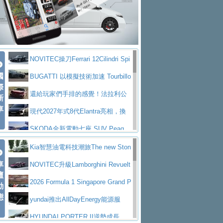
大型 SUV 鎖定七人座豪華市場
BMW攜手漫威電影【蜘蛛人：重生
拌車
消防車除了滅火裝備還需要什麼？
日】
Skoda 發表全新 Peaq 內裝：七人
一探SITRAK “準” 消防車的究竟
大益金龍初試啼聲，汽柴油5噸貨車
座純電旗艦 SUV，行李廂最大可達 935 公
全新純電 Mercedes-Benz C 400 4
不是對手
正宗年鑑2025年全球自動車年鑑1月
升
MATIC Electric 登場
奢華與科技大躍進，MAZDA全新3
NOVITEC操刀Ferrari 12Cilindri Spi
下旬問世！
2024第六屆ISUZU運轉職人挑戰賽
代CX-5全方位進化提前亮相並展開預售94.9
馬自達公布 2027 年式 MX-5 更
國
der 碳纖維空力、鍛造輪圈與Inconel排氣
BUGATTI 以模擬技術加速 Tourbillo
首度前進南台灣熱烈開戰
豪華電能休旅新星 Audi Q4 Sportba
際
萬起
新，新增 Yakudo 特別版
Skoda Peaq 發表全新電動動力系
上身
n 動態開發
還給玩家們手排的感覺！法拉利公
新
ck 55 e-tron S line
Scania Taiwan 逆風而行，加深力
統 最長續航逾 640 公里、支援雙向供電
BMW M2 首度導入 xDrive 四驅，
車
布12Cilidri Manaule手排超跑產品細節
現代2027年式8代Elantra亮相，換
道投資布局
美國與瑞士需求成關鍵推手
The all-new T-Roc 魅力 自成焦點
裝更銳利的造型、更先進的資訊娛樂系統及
SKODA全新電動七座 SUV Peaq
Maserati GT2 Stradale「Tribute to
更高效的動力
問世，擁有品牌史上最寬敞且豪華的座艙
AUDI推出首款高性能油電超跑Nuvo
Kia智慧油電科技潮旅The new Ston
MC12」全球首度亮相
迎接 RANGE ROVER 品牌家族第
車
lari，0到100公里加速2.6秒、極速350公里
百年三叉戟傳奇再啟程 Maserati 重
ic 1-7月累計銷量創歷史新高
NOVITEC升級Lamborghini Revuelt
壇
五位成員 全新 RANGE ROVER GT 預告登
造型華麗時尚、科技座艙再進化，P
／小時
返 1000 Miglia 傳承競速榮耀
法拉利首款純電跑車Luce亮相，最
o 綜效輸出增至1,048匹
2026 Formula 1 Singapore Grand P
動
場
eugeot 208小改款發表上市94.8萬起
態
大馬力超過1000匹並具備530公里最大續航
小車大空間、座艙科技更先進，SK
rix 新加坡大獎賽 Audi 極速之旅開放報名
yundai推出AllDayEnergy能源服
里程
ODA發表全新純電跨界休旅Eipq祭平民化車
賓士AMG.EA專屬平台首作，Merc
務 讓電動車化身行動儲能系統
HYUNDAI PORTER II逆勢成長，