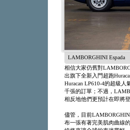
LAMBORGHINI Espada
相信大家仍舊對LAMBOR
出旗下全新入門超跑Hurac
Huracan LP610-
千張的訂單；不過，LAMB
相反地他們更預計在即將
儘管，目前LAMBORGH
布一張有著完美肌肉曲線