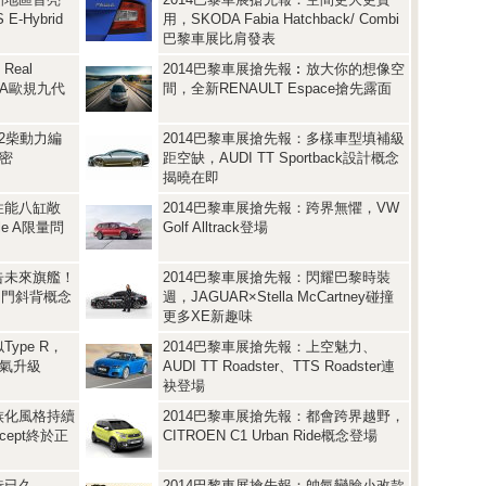
E-Hybrid
用，SKODA Fabia Hatchback/ Combi
巴黎車展比肩發表
Real
2014巴黎車展搶先報︰放大你的想像空
ONDA歐規九代
間，全新RENAULT Espace搶先露面
汽2柴動力編
2014巴黎車展搶先報：多樣車型填補級
解密
距空缺，AUDI TT Sportback設計概念
揭曉在即
性能八缸敞
2014巴黎車展搶先報：跨界無懼，VW
ale A限量問
Golf Alltrack登場
告未來旗艦！
2014巴黎車展搶先報：閃耀巴黎時裝
ion四門斜背概念
週，JAGUAR×Stella McCartney碰撞
更多XE新趣味
ype R，
2014巴黎車展搶先報：上空魅力、
帥氣升級
AUDI TT Roadster、TTS Roadster連
袂登場
族化風格持續
2014巴黎車展搶先報：都會跨界越野，
ncept終於正
CITROEN C1 Urban Ride概念登場
待已久，
2014巴黎車展搶先報：帥氣變臉小改款