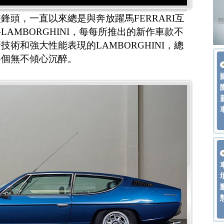
鋒頭，一直以來總是與奔放躍馬FERRARI互
AMBORGHINI，每每所推出的新作車款不
術和強大性能表現的LAMBORGHINI，總
各個無不傾心沉醉。