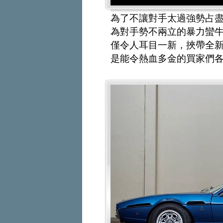
為了不讓對手太過強勢占盡
為對手勢不兩立的暴力蠻牛L
僅令人耳目一新，挾帶全新技
是能令熱血多金的買家們