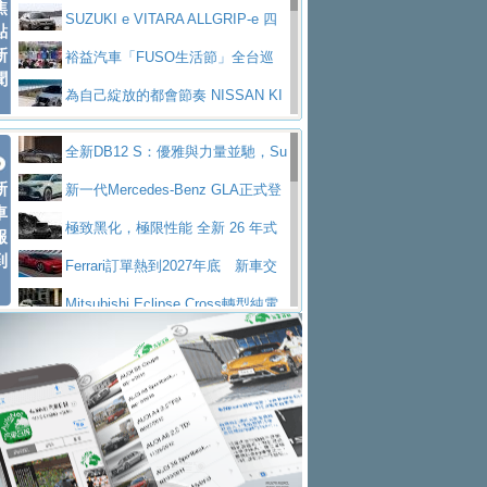
焦
V Prestige
SUZUKI e VITARA ALLGRIP-e 四
點
新
驅精神的純電新詮釋
裕益汽車「FUSO生活節」全台巡
聞
迴 結合生活體驗、交通安全與購車優惠
為自己綻放的都會節奏 NISSAN KI
CKS SAKURA
為品味獨具層峰買家打造的頂級座
全新DB12 S：優雅與力量並馳，Su
駕，MAZDA CX-90 33T AWD Premium Ca
安心舒適旅游的好夥伴 MG HS PH
新
per Tourer的顛峰之作
新一代Mercedes-Benz GLA正式登
ptain Seat
EV
許自己和家人一部舒適安全又高科
車
場 續航最高657公里、支援320kW快充
極致黑化，極限性能 全新 26 年式
報
技的座駕! Ford Territory中型油電休旅
後疫情時代最安全高效重型卡車FU
到
DEFENDER OCTA BLACK 限量登台
Ferrari訂單熱到2027年底 新車交
SO Super Great今日在台登場，結合先進安
中部車業老字號佳樂汽車取得Stella
付至少得等一年以上
Mitsubishi Eclipse Cross轉型純電
全輔助科技
ntis四品牌經銷權，全新多品牌旗艦展示中
屏東特搜大隊再添新利器 SITRAK
休旅 87kWh電池續航超過600公里
全新BMW 318i Touring豪華旅行車
心開幕啟用
救助器材車
買氣不衰、SUZUKI經銷商勇於開啟
全台限量200台 進化現型
不等零關稅的紅利，Jeep品牌今日
全新大店，新北都鈴木占地500坪土城旗艦
2025第七屆ISUZU運轉職人挑戰賽
起展開首批車交車
Volvo EX60 即將叩關，靜肅性、底
展示中心開幕
熱血登場 展現極致車技與專業職人精神
H2GP世界總決賽圓滿落幕 台灣團
盤與數位介面搶先揭露
Audi Q9 將於 2026 年底上市 旗艦
隊表現精彩
淨零減碳指標性應用 純電動水泥預