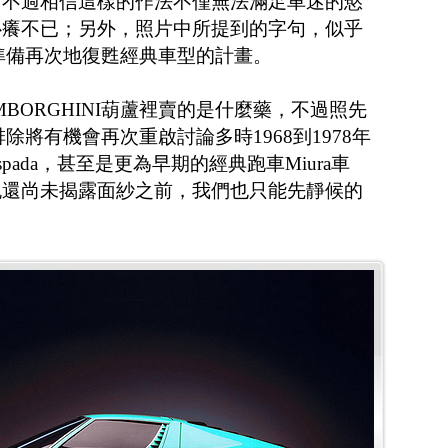
，不過相信這樣的作法不僅無法滿足車迷的慾
心癢不已；另外，照片中所提到的字句，似乎
NI準備再次地復甦經典車型的計畫。
BORGHINI葫蘆裡賣的是什麼藥，不過照先
不排除將有機會再次重啟討論多時1968到1978年
ada，甚至是更為早期的經典跑車Miura車
跑還尚未揭露面紗之前，我們也只能先靜候的