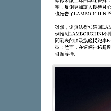
線條來讓全球的車迷嘗鮮
望，反倒更加讓人期待且
也預告了LAMBORGHI
雖然，還無法得知這回LAM
例推測LAMBORGHINI
間發表的頂級旗艦轎跑車Esp
型；然而，在這輛神秘超
引頸等待。