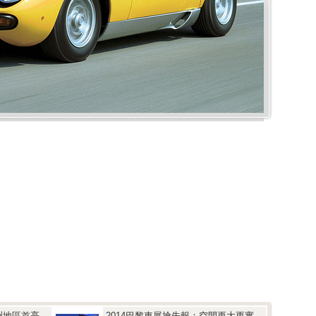
洲地區首亮
2014巴黎車展搶先報：空間更大更實