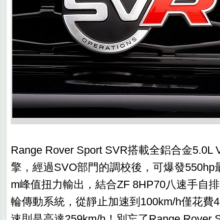
Range Rover Sport SVR搭載全鋁合金5.
擎，經過SVO部門的調校後，可爆發550hp最
m峰值扭力輸出，結合ZF 8HP70八速手
輪傳動系統，從靜止加速到100km/h僅花費
速則是高達259km/h！別忘了Range Rover S