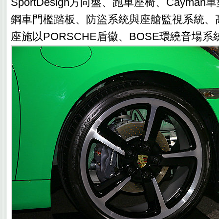
SportDesign方向盤、跑車座椅、Caym
鋼車門檻踏板、防盜系統與座艙監視系統、
座施以PORSCHE盾徽、BOSE環繞音場