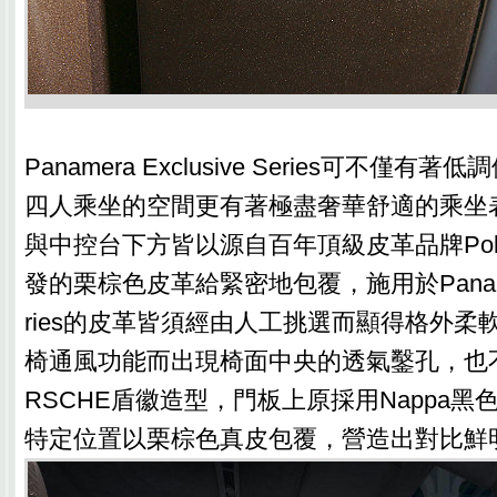
Panamera Exclusive Series可不僅
四人乘坐的空間更有著極盡奢華舒適的乘坐
與中控台下方皆以源自百年頂級皮革品牌Poltro
發的栗棕色皮革給緊密地包覆，施用於Panamera 
ries的皮革皆須經由人工挑選而顯得格外柔
椅通風功能而出現椅面中央的透氣鑿孔，也
RSCHE盾徽造型，門板上原採用Nappa
特定位置以栗棕色真皮包覆，營造出對比鮮