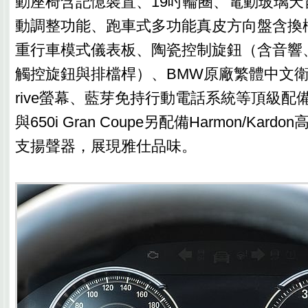
動座椅含記憶裝置、19吋輪圈、電動玻璃天
動調整功能、跑車式多功能真皮方向盤含換檔撥
重行車模式儀表板、陶瓷控制旋鈕（含音響、空
觸控旋鈕與排檔桿）、BMW原廠繁體中文衛星
rive螢幕、藍芽免持行動電話系統等頂級配備
與650i Gran Coupe另配備Harmon/Kar
支揚聲器，展現雅仕品味。