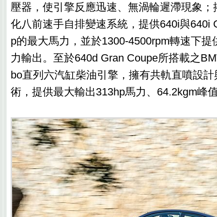
壓器，使引擎反應迅速、無渦輪遲滯現象；搭配St
化八前速手自排變速系統，提供640i與640i Gra
p的最大馬力，並於1300-4500rpm轉速下提供
力輸出。至於640d Gran Coupe所搭載之BMW T
bo直列六汽缸柴油引擎，擁有共軌直噴設計
術，提供最大輸出313hp馬力、64.2kgm