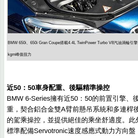
BMW 650i、650i Gran Coupe搭載4.4L TwinPower Turbo V8汽油
kgm峰值扭力
近50：50車身配重、後驅精準操控
BMW 6-Series擁有近50：50的前置引
重，契合鋁合金雙A臂前懸吊系統和多連桿
的駕乘操控，並提供絕佳的乘坐舒適度。此外，小
標準配備Servotronic速度感應式動力方