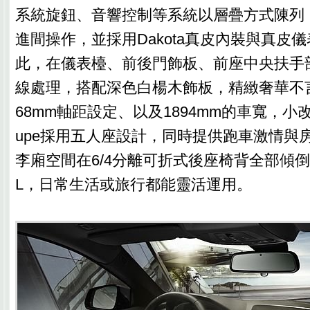
系統旋鈕、音響控制等系統以層疊方式陳列
進間操作，並採用Dakota真皮內裝與真皮
此，在儀表檯、前後門飾板、前座中央扶手
線處理，搭配深色白楊木飾板，精緻奢華不言
68mm軸距設定、以及1894mm的車寬，小改6-Se
upe採用五人座設計，同時提供跑車激情與
李廂空間在6/4分離可折式後座椅背全部傾倒
L，日常生活或旅行都能靈活運用。