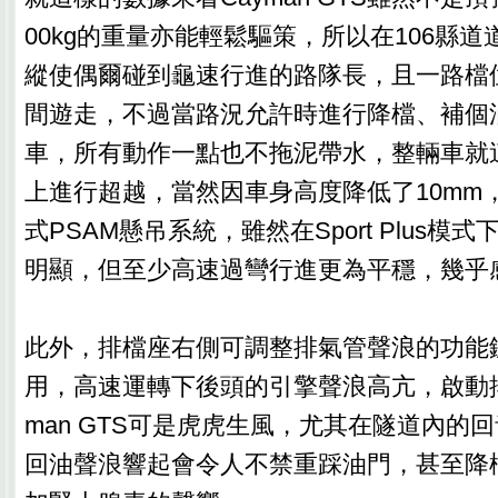
00kg的重量亦能輕鬆驅策，所以在106縣
縱使偶爾碰到龜速行進的路隊長，且一路檔位僅
間遊走，不過當路況允許時進行降檔、補個
車，所有動作一點也不拖泥帶水，整輛車就
上進行超越，當然因車身高度降低了10mm
式PSAM懸吊系統，雖然在Sport Plus
明顯，但至少高速過彎行進更為平穩，幾乎
此外，排檔座右側可調整排氣管聲浪的功能
用，高速運轉下後頭的引擎聲浪高亢，啟動排
man GTS可是虎虎生風，尤其在隧道內的
回油聲浪響起會令人不禁重踩油門，甚至降