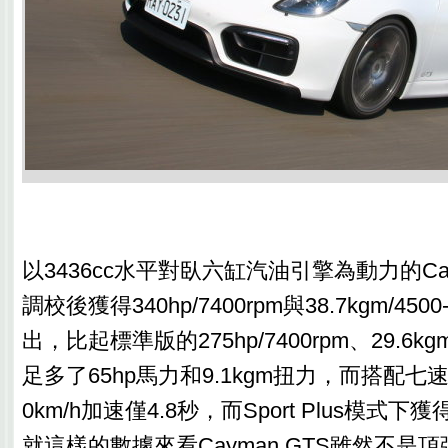
以3436cc水平對臥六缸汽油引擎為動力的Cay
調校後獲得340hp/7400rpm與38.7kgm/450
出，比起標準版的275hp/7400rpm、29.6kgm/
足多了65hp馬力和9.1kgm扭力，而搭配七速
0km/h加速僅4.8秒，而Sport Plus模式下
就這樣的數據來看Cayman GTS雖然不是