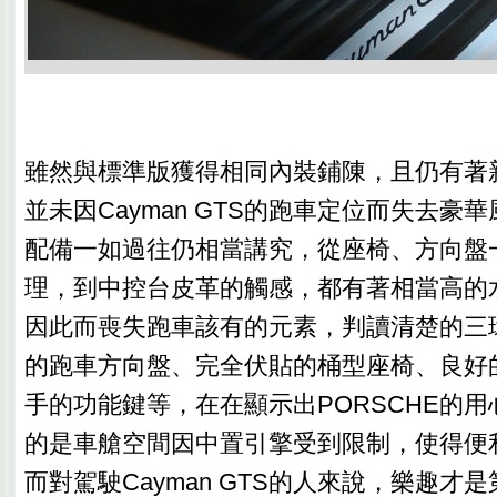
雖然與標準版獲得相同內裝鋪陳，且仍有著
並未因Cayman GTS的跑車定位而失去豪
配備一如過往仍相當講究，從座椅、方向盤
理，到中控台皮革的觸感，都有著相當高的
因此而喪失跑車該有的元素，判讀清楚的三
的跑車方向盤、完全伏貼的桶型座椅、良好
手的功能鍵等，在在顯示出PORSCHE的
的是車艙空間因中置引擎受到限制，使得便
而對駕駛Cayman GTS的人來說，樂趣才